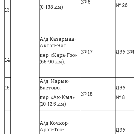
№ 6
№ 26
(0-138 км)
13
А/д Казарман-
Актал-Чат
№ 17
ДЭУ №
пер. «Кара-Гоо»
14
(66-90 км),
А/д Нарын-
15
Баетово,
ДЭУ
№ 18
пер. «Ак-Кыя»
№ 8
(10-12,5 км)
А/д Кочкор-
Арал-Тоо-
ДЭУ