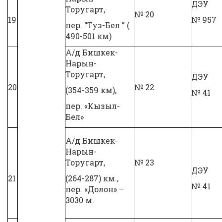
ДЭУ
Торугарт,
№ 20
19
№ 957
пер. “Туз-Бел ” (
490-501 км)
А/д Бишкек-
Нарын-
Торугарт,
ДЭУ
20
№ 22
(354-359 км),
№ 41
пер. «Кызыл-
Бел»
А/д Бишкек-
Нарын-
Торугарт,
№ 23
ДЭУ
21
(264-287) км.,
№ 41
пер. «Долон» –
3030 м.