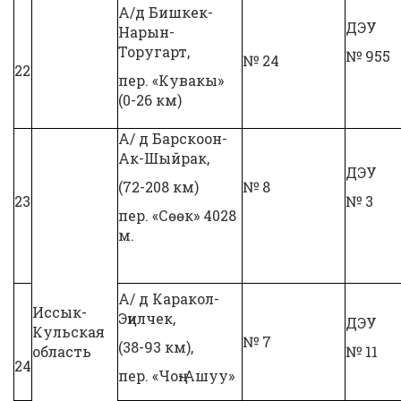
А/д Бишкек-
ДЭУ
Нарын-
Торугарт,
№ 955
№ 24
22
пер. «Кувакы»
(0-26 км)
А/ д Барскоон-
Ак-Шыйрак,
ДЭУ
(72-208 км)
№ 8
23
№ 3
пер. «Сөөк» 4028
м.
А/ д Каракол-
Иссык-
Эңилчек,
ДЭУ
Кульская
№ 7
(38-93 км),
область
№ 11
24
пер. «Чоң-Ашуу»