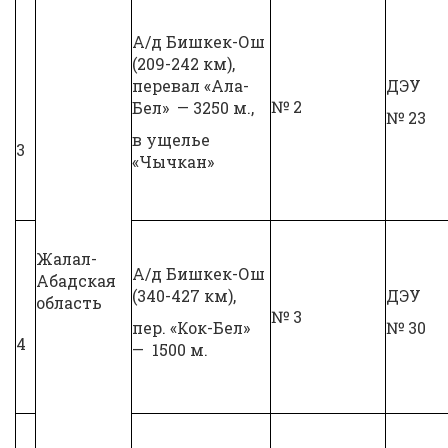
А/д Бишкек-Ош
(209-242 км),
перевал «Ала-
ДЭУ
№ 2
Бел» — 3250 м.,
№ 23
в ущелье
3
«Чычкан»
Жалал-
А/д Бишкек-Ош
Абадская
(340-427 км),
ДЭУ
область
№ 3
пер. «Кок-Бел»
№ 30
4
— 1500 м.