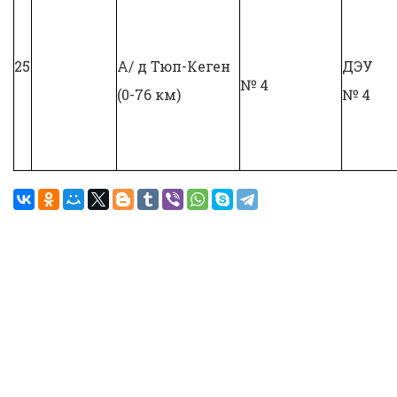
25
А/ д Тюп-Кеген
ДЭУ
№ 4
(0-76 км)
№ 4