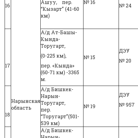
Ашуу, пер.
№ 16
16
№ 24
“Кызарт” (41-60
км)
А/д Ат-Башы-
Кында-
Торугарт,
ДЭУ
(0-225 км),
№ 15
№ 20
17
пер. «Кында»
(60-71 км) -3365
м.
А/д Бишкек-
ДЭУ
Нарын-
Нарынская
Торугарт,
№ 957
№ 19
область
пер.
18
“Торугарт”(501-
539 км)
А/д Бишкек-
Нарын-