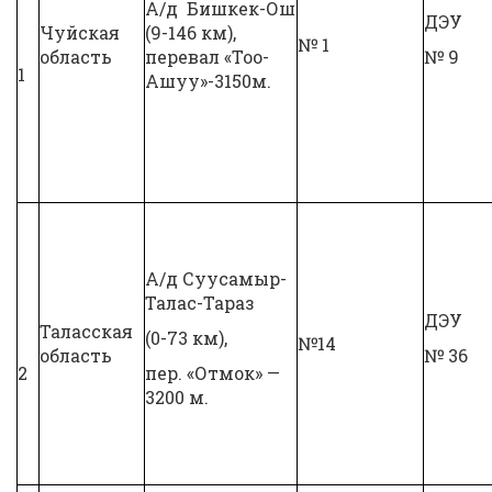
А/д Бишкек-Ош
ДЭУ
Чуйская
(9-146 км),
№ 1
область
перевал «Тоо-
№ 9
1
Ашуу»-3150м.
А/д Суусамыр-
Талас-Тараз
ДЭУ
Таласская
(0-73 км),
№14
область
№ 36
2
пер. «Отмок» —
3200 м.