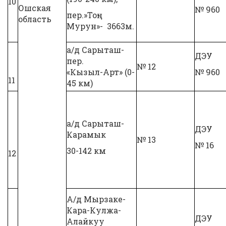
10
Ошская
№ 960
пер.»Тоң-
область
Мурун»- 3663м.
а/д Сарыташ-
ДЭУ
пер.
№ 12
«Кызыл-Арт» (0-
№ 960
11
45 км)
а/д Сарыташ-
ДЭУ
Карамык
№ 13
№ 16
30-142 км
12
А/д Мырзаке-
Кара-Кулжа-
ДЭУ
Алайкуу