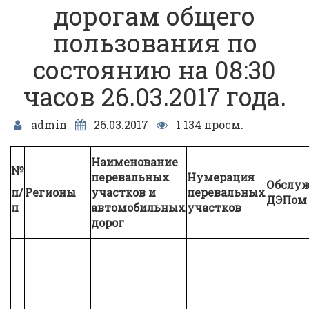
дорогам общего
пользования по
состоянию на 08:30
часов 26.03.2017 года.
admin
26.03.2017
1 134 просм.
Наименование
№
перевальных
Нумерация
Обслуж
п/
Регионы
участков и
перевальных
ДЭПом
п
автомобильных
участков
дорог