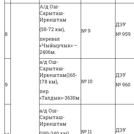
А/д Ош-
Сарыташ-
Иркештам
ДЭУ
(58-72 км),
№ 9
8
№ 959
перевал
«Чыйырчык» —
2406м.
а/д Ош-
Сарыташ-
Иркештам(165-
ДЭУ
№ 10
178 км),
9
№ 960
пер.
«Талдык»-3630м.
а/д Ош-
Сарыташ-
Иркештам
ДЭУ
№ 11
(190-240 км),