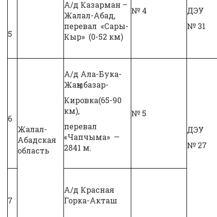
А/д Казарман –
№ 4
ДЭУ
Жалал-Абад,
перевал «Сары-
№ 31
5
Кыр» (0-52 км)
А/д Ала-Бука-
Жаңыбазар-
Кировка(65-90
км),
№ 5
6
перевал
Жалал-
ДЭУ
«Чапчыма» —
Абадская
№ 27
2841 м.
область
А/д Красная
7
Горка-Акташ