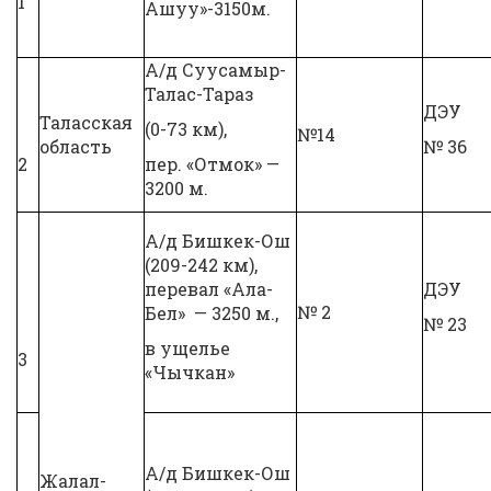
1
Ашуу»-3150м.
А/д Суусамыр-
Талас-Тараз
ДЭУ
Таласская
(0-73 км),
№14
область
№ 36
2
пер. «Отмок» —
3200 м.
А/д Бишкек-Ош
(209-242 км),
перевал «Ала-
ДЭУ
№ 2
Бел» — 3250 м.,
№ 23
в ущелье
3
«Чычкан»
А/д Бишкек-Ош
Жалал-