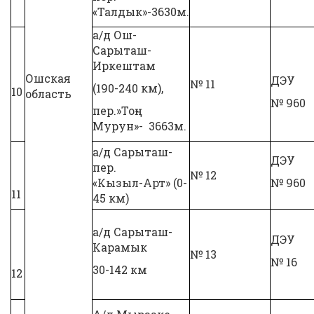
«Талдык»-3630м.
а/д Ош-
Сарыташ-
Иркештам
Ошская
ДЭУ
№ 11
(190-240 км),
10
область
№ 960
пер.»Тоң-
Мурун»- 3663м.
а/д Сарыташ-
ДЭУ
пер.
№ 12
«Кызыл-Арт» (0-
№ 960
11
45 км)
а/д Сарыташ-
ДЭУ
Карамык
№ 13
№ 16
30-142 км
12