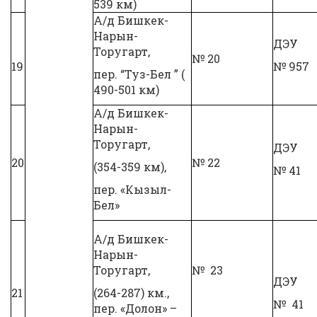
539 км)
А/д Бишкек-
Нарын-
ДЭУ
Торугарт,
№ 20
19
№ 957
пер. “Туз-Бел ” (
490-501 км)
А/д Бишкек-
Нарын-
Торугарт,
ДЭУ
20
№ 22
(354-359 км),
№ 41
пер. «Кызыл-
Бел»
А/д Бишкек-
Нарын-
Торугарт,
№ 23
ДЭУ
21
(264-287) км.,
№ 41
пер. «Долон» –