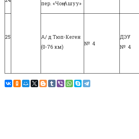
пер. «Чоң-Ашуу»
25
А/ д Тюп-Кеген
ДЭУ
№ 4
(0-76 км)
№ 4