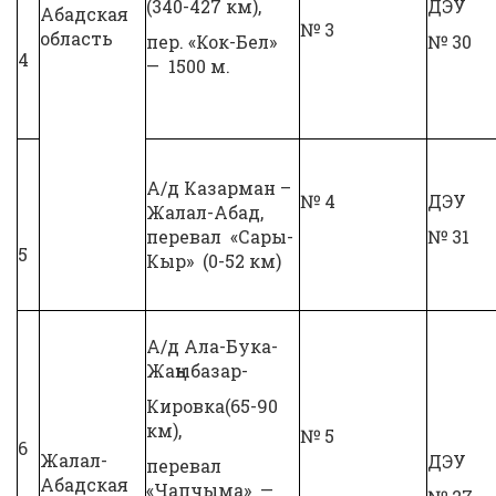
(340-427 км),
ДЭУ
Абадская
№ 3
область
пер. «Кок-Бел»
№ 30
4
— 1500 м.
А/д Казарман –
№ 4
ДЭУ
Жалал-Абад,
перевал «Сары-
№ 31
5
Кыр» (0-52 км)
А/д Ала-Бука-
Жаңыбазар-
Кировка(65-90
км),
№ 5
6
Жалал-
ДЭУ
перевал
Абадская
«Чапчыма» —