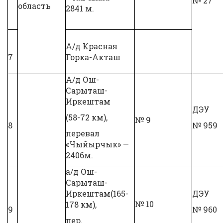
№ 27
область
2841 м.
А/д Красная
7
Горка-Акташ
А/д Ош-
Сарыташ-
Иркештам
ДЭУ
(58-72 км),
№ 9
8
№ 959
перевал
«Чыйырчык» —
2406м.
а/д Ош-
Сарыташ-
Иркештам(165-
ДЭУ
№ 10
178 км),
9
№ 960
пер.