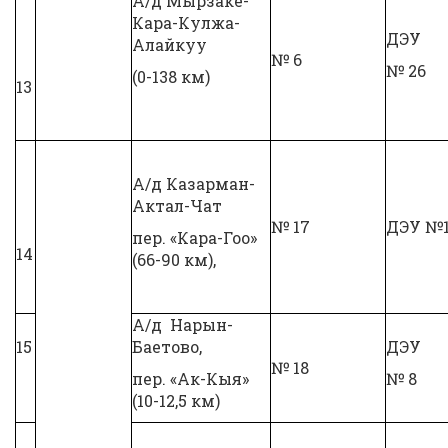
А/д Мырзаке-
Кара-Кулжа-
ДЭУ
Алайкуу
№ 6
№ 26
(0-138 км)
13
А/д Казарман-
Актал-Чат
№ 17
ДЭУ №
пер. «Кара-Гоо»
14
(66-90 км),
А/д Нарын-
15
Баетово,
ДЭУ
№ 18
пер. «Ак-Кыя»
№ 8
(10-12,5 км)