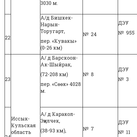
3030 м.
А/д Бишкек-
ДЭУ
Нарын-
Торугарт,
№ 955
№ 24
22
пер. «Кувакы»
(0-26 км)
А/ д Барскоон-
Ак-Шыйрак,
ДЭУ
(72-208 км)
№ 8
23
№ 3
пер. «Сөөк» 4028
м.
А/ д Каракол-
Иссык-
Эңилчек,
ДЭУ
Кульская
№ 7
(38-93 км),
область
№ 11
24