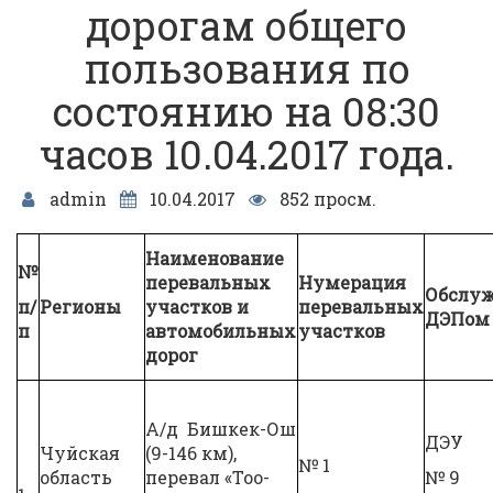
дорогам общего
пользования по
состоянию на 08:30
часов 10.04.2017 года.
admin
10.04.2017
852 просм.
Наименование
№
перевальных
Нумерация
Обслуж
п/
Регионы
участков и
перевальных
ДЭПом
п
автомобильных
участков
дорог
А/д Бишкек-Ош
ДЭУ
Чуйская
(9-146 км),
№ 1
область
перевал «Тоо-
№ 9