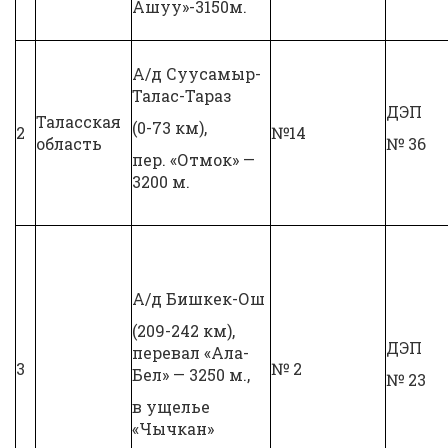
Ашуу»-3150м.
А/д Суусамыр-
Талас-Тараз
ДЭП
Таласская
(0-73 км),
2
№14
область
№ 36
пер. «Отмок» —
3200 м.
А/д Бишкек-Ош
(209-242 км),
ДЭП
перевал «Ала-
3
№ 2
Бел» — 3250 м.,
№ 23
в ущелье
«Чычкан»