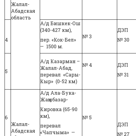
Жалал-
Абадская
область
А/д Бишкек-Ош
(340-427 км),
ДЭП
№ 3
4
пер. «Кок-Бел»
№ 30
— 1500 м.
А/д Казарман –
№ 4
ДЭП
Жалал-Абад,
5
перевал «Сары-
№ 31
Кыр» (0-52 км)
А/д Ала-Бука-
Жаңыбазар-
Кировка (65-90
км),
6
№ 5
Жалал-
ДЭП
перевал
Абадская
«Чапчыма» —
№ 27