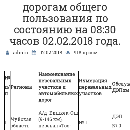
дорогам общего
пользования по
состоянию на 08:30
часов 02.02.2018 года.
admin
02.02.2018
918 просм.
Наименование
№
перевальных
Нумерация
Обслуж
п/
Регионы
участков и
перевальных
ДЭПом
п
автомобильных
участков
дорог
А/д Бишкек-Ош
ДЭП
Чуйская
(9-146 км),
1
№ 1
область
перевал «Тоо-
№ 9