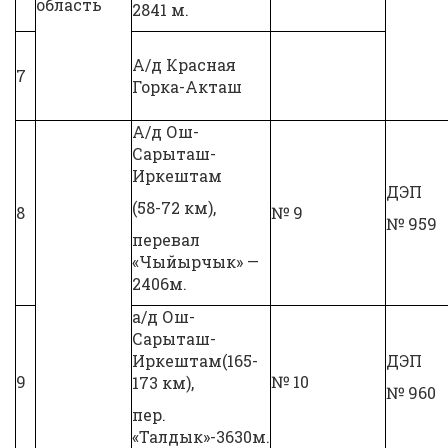
область
2841 м.
А/д Красная
7
Горка-Акташ
А/д Ош-
Сарыташ-
Иркештам
ДЭП
(58-72 км),
8
№ 9
№ 959
перевал
«Чыйырчык» —
2406м.
а/д Ош-
Сарыташ-
Иркештам(165-
ДЭП
9
№ 10
173 км),
№ 960
пер.
«Талдык»-3630м.