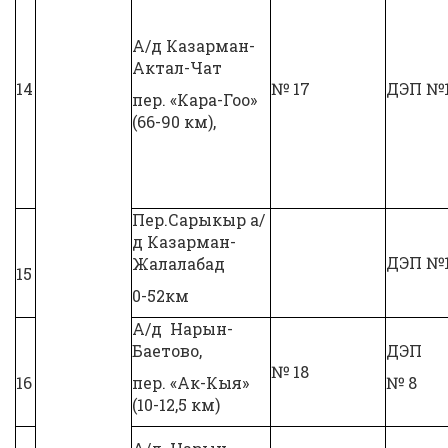
А/д Казарман-
Актал-Чат
14
№ 17
ДЭП №
пер. «Кара-Гоо»
(66-90 км),
Пер.Сарыкыр а/
д Казарман-
ДЭП №
Жалалабад
15
0-52км
А/д Нарын-
Баетово,
ДЭП
№ 18
16
пер. «Ак-Кыя»
№ 8
(10-12,5 км)