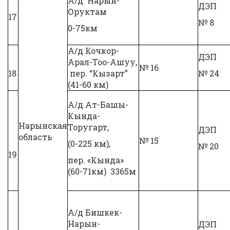
А/д Нарын-
ДЭП
Оруктам
17
№ 8
0-75км
А/д Кочкор-
ДЭП
Арал-Тоо-Ашуу,
№ 16
18
пер. “Кызарт”
№ 24
(41-60 км)
А/д Ат-Башы-
Кында-
Нарынская
Торугарт,
ДЭП
область
№ 15
(0-225 км),
№ 20
19
пер. «Кында»
(60-71км) 3365м
А/д Бишкек-
Нарын-
ДЭП