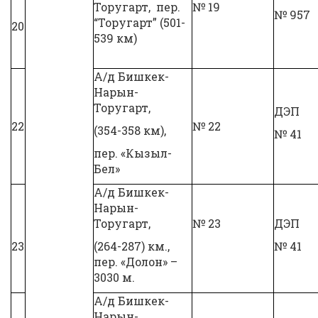
Торугарт, пер.
№ 19
№ 957
“Торугарт” (501-
20
539 км)
А/д Бишкек-
Нарын-
Торугарт,
ДЭП
22
№ 22
(354-358 км),
№ 41
пер. «Кызыл-
Бел»
А/д Бишкек-
Нарын-
Торугарт,
№ 23
ДЭП
23
(264-287) км.,
№ 41
пер. «Долон» –
3030 м.
А/д Бишкек-
Нарын-