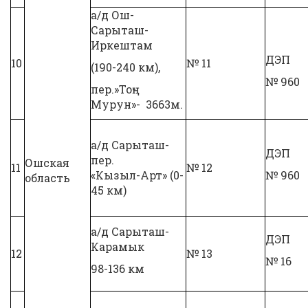
а/д Ош-
Сарыташ-
Иркештам
ДЭП
10
№ 11
(190-240 км),
№ 960
пер.»Тоң-
Мурун»- 3663м.
а/д Сарыташ-
ДЭП
пер.
Ошская
11
№ 12
«Кызыл-Арт» (0-
№ 960
область
45 км)
а/д Сарыташ-
ДЭП
Карамык
12
№ 13
№ 16
98-136 км