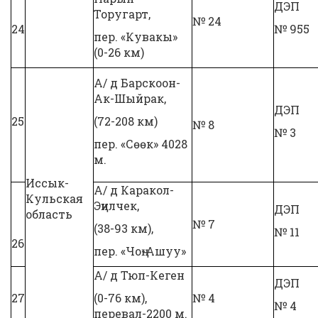
ДЭП
Торугарт,
№ 24
24
№ 955
пер. «Кувакы»
(0-26 км)
А/ д Барскоон-
Ак-Шыйрак,
ДЭП
25
(72-208 км)
№ 8
№ 3
пер. «Сөөк» 4028
м.
Иссык-
А/ д Каракол-
Кульская
Эңилчек,
ДЭП
область
№ 7
(38-93 км),
№ 11
26
пер. «Чоң-Ашуу»
А/ д Тюп-Кеген
ДЭП
27
(0-76 км),
№ 4
№ 4
перевал-2200 м.