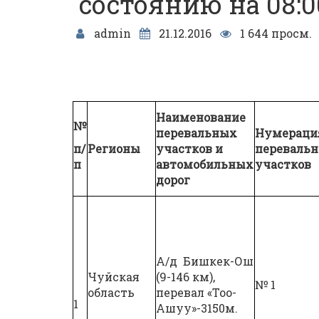
состоянию на 08:00
admin
21.12.2016
1 644 просм.
Наименование
№
перевальных
Нумераци
п/
Регионы
участков и
переваль
п
автомобильных
участков
дорог
А/д Бишкек-Ош
Чуйская
(9-146 км),
№ 1
область
перевал «Тоо-
1
Ашуу»-3150м.