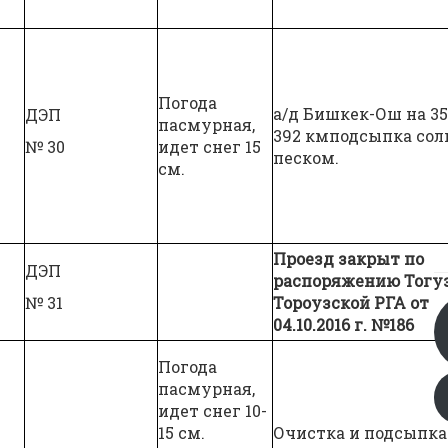
Погода
а/д Бишкек-Ош на 35
ДЭП
пасмурная,
392 кмподсыпка сол
№ 30
идет снег 15
песком.
см.
Проезд закрыт по
ДЭП
распоряжению Тогу
№ 31
Тороузской РГА от
04.10.2016 г. №186
Погода
пасмурная,
идет снег 10-
15 см.
Очистка и подсыпка