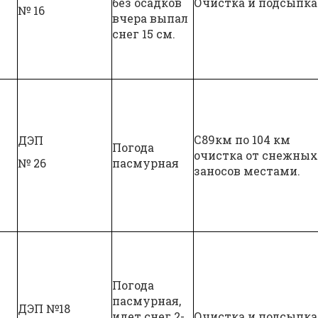
без осадков
Очистка и подсыпка
№ 16
вчера выпал
снег 15 см.
С89км по 104 км
ДЭП
Погода
очистка от снежны
№ 26
пасмурная
заносов местами.
Погода
пасмурная,
ДЭП №18
идет снег 2-
Очистка и подсыпка