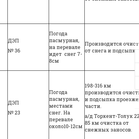
Погода
пасмурная,
ДЭП
Производится очист
на перевале
№ 36
от снега и подсыпка
идет снег 7-
8см
198-316 км
Погода
производится очист
пасмурная,
и подсыпка проезже
ДЭП
местами
части.
№ 23
снег. На
а/д Торкент-Толук 22
перевале
85 км очистка от
около10-12см
снежных заносов.