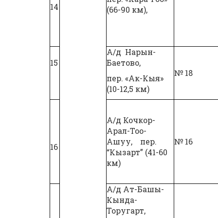
14
(66-90 км),
А/д Нарын-
15
Баетово,
№ 18
пер. «Ак-Кыя»
(10-12,5 км)
А/д Кочкор-
Арал-Тоо-
Ашуу, пер.
№ 16
16
“Кызарт” (41-60
км)
А/д Ат-Башы-
Кында-
Торугарт,