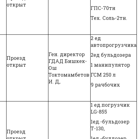
открыт
ГПС-70тн
Тех. Соль-2тн.
2 ед
автопрогрузчика
Ген. директор
2ед бульдозера
Проезд
ГДАД Бишкек-
открыт
1 манипулятор
х
Ош
Токтомамбетов
ГСМ 250 л
И. Д,.
9 рачбочих
1 ед.погрузчик
LG-855
1ед.-бульдозер
Т-130,
Проезд
открыт
1ед.-булдозер