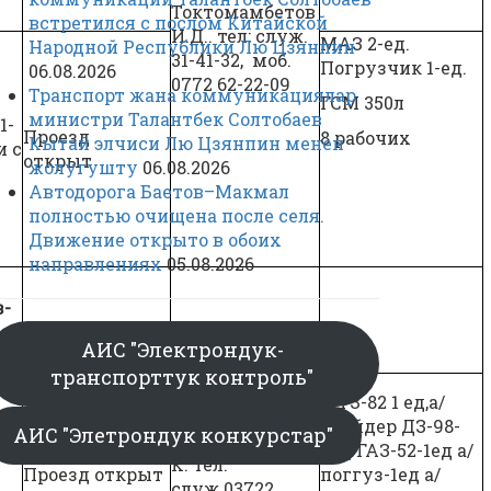
Токтомамбетов
встретился с послом Китайской
И.Д.. тел: служ.
МАЗ 2-ед.
Народной Республики Лю Цзянпин
31-41-32, моб.
Погрузчик 1-ед.
06.08.2026
0772 62-22-09
Транспорт жана коммуникациялар
ГСМ 350л
министри Талантбек Солтобаев
1-
Проезд
8 рабочих
Кытай элчиси Лю Цзянпин менен
и с
открыт
жолугушту
06.08.2026
Автодорога Баетов–Макмал
полностью очищена после селя.
Движение открыто в обоих
направлениях
05.08.2026
з-
АИС "Электрондук-
транспорттук контроль"
Начальник
МТЗ-82 1 ед,а/
ПЛУАД № 6
трейдер ДЗ-98-
АИС "Элетрондук конкурстар"
Абдыкалыков
2ед ГАЗ-52-1ед а/
К. тел:
Проезд открыт
поггуз-1ед а/
служ.03722