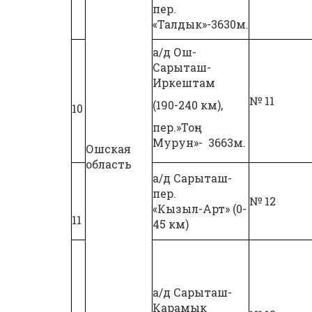
пер.
«Талдык»-3630м.
а/д Ош-
Сарыташ-
Иркештам
№ 11
(190-240 км),
10
пер.»Тоң-
Мурун»- 3663м.
Ошская
область
а/д Сарыташ-
пер.
№ 12
«Кызыл-Арт» (0-
11
45 км)
а/д Сарыташ-
Карамык