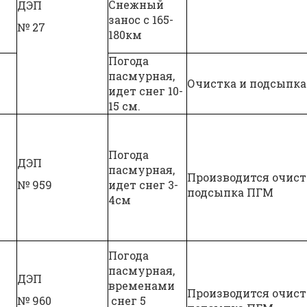
Снежный
ДЭП
занос с 165-
№ 27
180км
Погода
пасмурная,
Очистка и подсыпка
идет снег 10-
15 см.
Погода
ДЭП
пасмурная,
Производится очист
№ 959
идет снег 3-
подсыпка ПГМ
4см
Погода
пасмурная,
ДЭП
временами
Производится очист
№ 960
снег 5