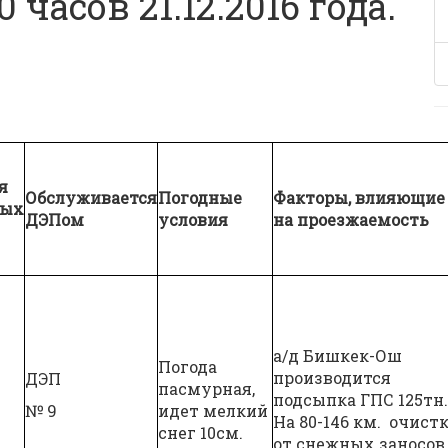
 часов 21.12.2016 года.
я
Обслуживается
Погодные
Факторы, влияющие
ных
ДЭПом
условия
на проезжаемость
а/д Бишкек-Ош
Погода
производится
ДЭП
пасмурная,
подсыпка ГПС 125тн.
№ 9
идет мелкий
На 80-146 км. очист
снег 10см.
от снежных заносов