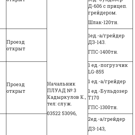
Д-606 с прицеп.
грейдером.
Шлак-120тн.
1ед.-а/грейдер
Проезд
ДЗ-143.
открыт
ГПС-1400тн.
1 ед.-погрузчик
LG-855
1 ед.-а/грейдер
Начальник
Проезд
ПЛУАД № 3
открыт
1 ед.-Бульдозер
Кадыркулов К.,
Т170
тел: служ.
ГПС-1300тн.
03522 53096,
2ед.-а/грейдер
ДЗ-143,