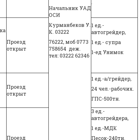
.
Начальник УАД
ОСИ
Курманбеков У.
1 ед.-
ка
К. 03222
автогрейдер,
Проезд
76222, моб 0773
1 ед.- супра
открыт
758654 деж.
1-ед Унимок
тел: 03222 62346
1 ед.-а/грейдер,
Проезд
24 чел.-рабочих.
открыт
ГПС-500тн.
3 ед.-
автогрейдера,
1 ед.-МДК
Проезд
Песок-240тн.