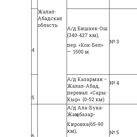
Жалал-
Абадская
область
А/д Бишкек-Ош
(340-427 км),
№ 3
пер. «Кок-Бел»
4
— 1500 м.
А/д Казарман –
№ 4
Жалал-Абад,
перевал «Сары-
5
Кыр» (0-52 км)
А/д Ала-Бука-
Жаңыбазар-
Кировка(65-90
км),
№ 5
6