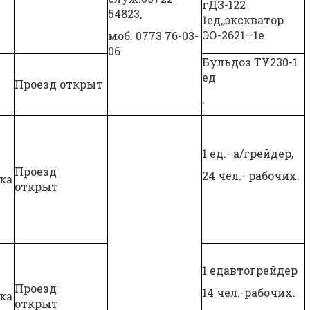
гДЗ-122
54823,
1ед,,экскватор
ЭО-2621—1е
моб. 0773 76-03-
06
Бульдоз ТУ230-1
ед
Проезд открыт
.
1 ед.- а/грейдер,
Проезд
24 чел.- рабочих.
ка
открыт
1 едавтогрейдер
Проезд
14 чел.-рабочих.
ка
открыт