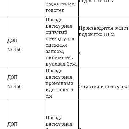
подсыпка ПГМ
см,местами
гололед
Погода
пасмурная,
Производится очист
сильный
подсыпка ПГМ
ветер,пурга
ДЭП
снежные
№ 960
заносы,
\
видимость
нулевая 3см.
Погода
пасмурная,
ДЭП
временами
№ 960
Очистка и подсыпка
идет снег 5
см
Погода
пасмурная,
ДЭП