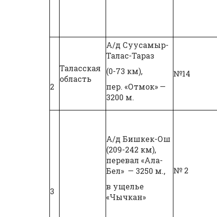
А/д Суусамыр-
Талас-Тараз
Таласская
(0-73 км),
№14
область
2
пер. «Отмок» —
3200 м.
А/д Бишкек-Ош
(209-242 км),
перевал «Ала-
№ 2
Бел» — 3250 м.,
в ущелье
3
«Чычкан»