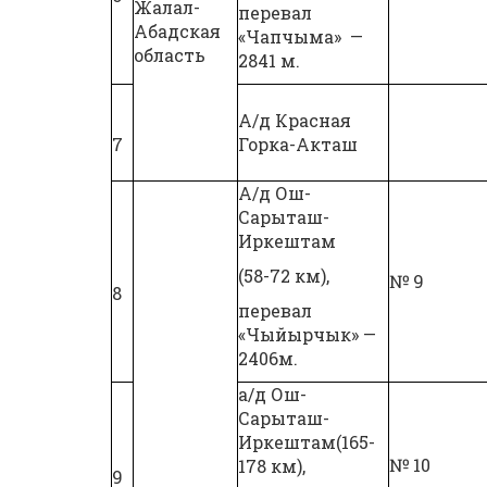
Жалал-
перевал
Абадская
«Чапчыма» —
область
2841 м.
А/д Красная
7
Горка-Акташ
А/д Ош-
Сарыташ-
Иркештам
(58-72 км),
№ 9
8
перевал
«Чыйырчык» —
2406м.
а/д Ош-
Сарыташ-
Иркештам(165-
№ 10
178 км),
9