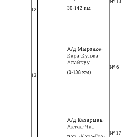
№ 13
30-142 км
12
А/д Мырзаке-
Кара-Кулжа-
Алайкуу
№ 6
(0-138 км)
13
А/д Казарман-
Актал-Чат
№ 17
пер. «Кара-Гоо»