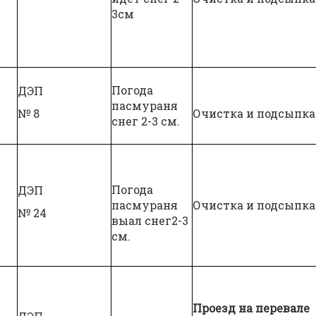
3см
Погода
ДЭП
пасмураня
№ 8
Очистка и подсыпка
снег 2-3 см.
Погода
ДЭП
пасмураня
Очистка и подсыпка
№ 24
выал снег2-3
см.
Проезд на перевале