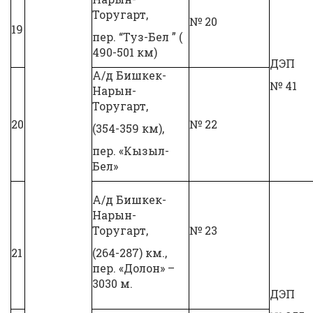
Торугарт,
№ 20
19
пер. “Туз-Бел ” (
490-501 км)
ДЭП
А/д Бишкек-
№ 41
Нарын-
Торугарт,
20
№ 22
(354-359 км),
пер. «Кызыл-
Бел»
А/д Бишкек-
Нарын-
Торугарт,
№ 23
21
(264-287) км.,
пер. «Долон» –
3030 м.
ДЭП