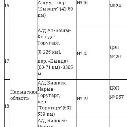
Ашуу, пер.
№ 16
16
№ 24
“Кызарт” (41-60
км)
А/д Ат-Башы-
Кында-
Торугарт,
ДЭП
(0-225 км),
№ 15
№ 20
17
пер. «Кында»
(60-71 км) -3365
м.
А/д Бишкек-
ДЭП
Нарын-
Нарынская
Торугарт,
№ 957
область
№ 19
пер.
18
“Торугарт”(501-
539 км)
А/д Бишкек-
Нарын-