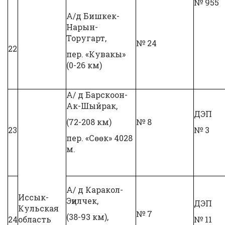
№ 955
А/д Бишкек-
Нарын-
Торугарт,
№ 24
22
пер. «Кувакы»
(0-26 км)
А/ д Барскоон-
Ак-Шыйрак,
ДЭП
(72-208 км)
№ 8
23
№ 3
пер. «Сөөк» 4028
м.
А/ д Каракол-
Иссык-
Эңилчек,
ДЭП
Кульская
№ 7
(38-93 км),
24
область
№ 11