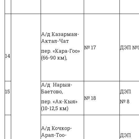
А/д Казарман-
Актал-Чат
№ 17
ДЭП №
пер. «Кара-Гоо»
14
(66-90 км),
А/д Нарын-
15
Баетово,
ДЭП
№ 18
пер. «Ак-Кыя»
№ 8
(10-12,5 км)
А/д Кочкор-
Арал-Тоо-
ДЭП