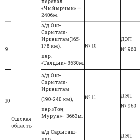
перевал
«Чыйырчык» —
2406м.
а/д Ош-
Сарыташ-
Иркештам(165-
ДЭП
№ 10
178 км),
9
№ 960
пер.
«Талдык»-3630м.
а/д Ош-
Сарыташ-
Иркештам
ДЭП
№ 11
(190-240 км),
10
№ 960
пер.»Тоң-
Мурун»- 3663м.
Ошская
область
а/д Сарыташ-
ДЭП
пер.