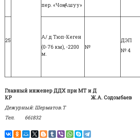
пер. «Чоң-Ашуу»
А/ д Тюп-Кеген
25
ДЭП
(0-76 км), -2200
№
№ 4
м.
Главный инженер ДДХ при МТ и Д
КР Ж.А. Содомбаев
Дежурный: Шерматов.Т
Тел.
661832