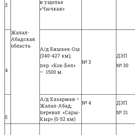
в ущелье
3
«Чычкан»
Жалал-
Абадская
область
А/д Бишкек-Ош
(340-427 км),
ДЭП
№ 3
пер. «Кок-Бел»
№ 30
4
— 1500 м.
А/д Казарман –
№ 4
ДЭП
Жалал-Абад,
перевал «Сары-
№ 31
5
Кыр» (0-52 км)