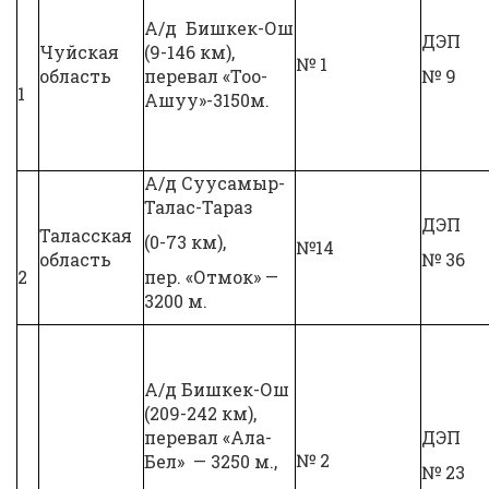
А/д Бишкек-Ош
ДЭП
Чуйская
(9-146 км),
№ 1
область
перевал «Тоо-
№ 9
1
Ашуу»-3150м.
А/д Суусамыр-
Талас-Тараз
ДЭП
Таласская
(0-73 км),
№14
область
№ 36
2
пер. «Отмок» —
3200 м.
А/д Бишкек-Ош
(209-242 км),
перевал «Ала-
ДЭП
№ 2
Бел» — 3250 м.,
№ 23