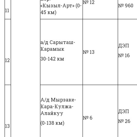
№ 12
«Кызыл-Арт» (0-
№ 960
11
45 км)
а/д Сарыташ-
ДЭП
Карамык
№ 13
№ 16
30-142 км
12
А/д Мырзаке-
Кара-Кулжа-
ДЭП
Алайкуу
№ 6
№ 26
(0-138 км)
13