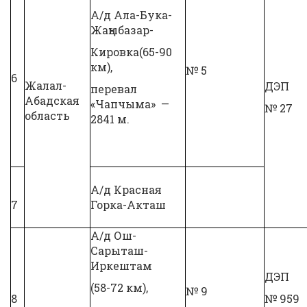
А/д Ала-Бука-
Жаңыбазар-
Кировка(65-90
км),
№ 5
6
Жалал-
ДЭП
перевал
Абадская
«Чапчыма» —
№ 27
область
2841 м.
А/д Красная
7
Горка-Акташ
А/д Ош-
Сарыташ-
Иркештам
ДЭП
(58-72 км),
№ 9
8
№ 959