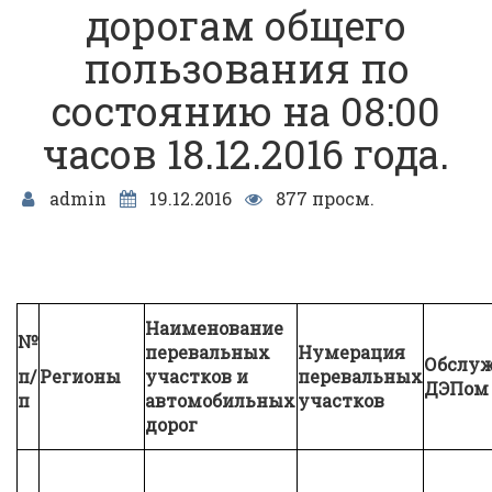
дорогам общего
пользования по
состоянию на 08:00
часов 18.12.2016 года.
admin
19.12.2016
877 просм.
Наименование
№
перевальных
Нумерация
Обслуж
п/
Регионы
участков и
перевальных
ДЭПом
п
автомобильных
участков
дорог