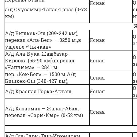
О
Ясная
а/д Суусамыр-Талас-Тараз (0-73
с
км)
и
Ж
А/д Бишкек-Ош (209-242 км),
О
перевал «Ала-Бел» — 3250 м.,в
Ясная
з
ущелье «Чычкан»
А/д Ала-Бука-Жаңыбазар-
О
Кировка (65-90 км),перевал
Ясная
з
«Чапчыма» — 2841 м.
пер. «Кок-Бел» — 1500 м.А/д
О
Ясная
Бишкек-Ош (340-427 км),
з
О
А/д Красная Горка-Акташ
Ясная
з
А/д Казарман – Жалал-Абад,
Ясная
перевал «Сары-Кыр» (0-52 км)
А/д Ош-Сары-Таш-Иркештам