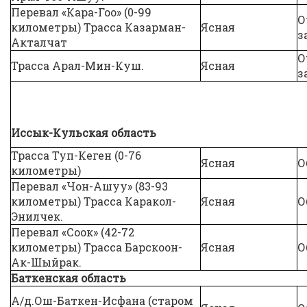
Перевал «Кара-Гоо» (0-99
О
километры) Трасса Казарман-
Ясная
з
Акталчат
О
Трасса Арал-Мин-Куш.
Ясная
з
Иссык-Кульская область
Трасса Туп-Кеген (0-76
Ясная
О
километры)
Перевал «Чон-Ашуу» (83-93
километры) Трасса Каракол-
Ясная
О
Энилчек.
Перевал «Соок» (42-72
километры) Трасса Барскоон-
Ясная
О
Ак-Шыйрак.
Баткенская область
А/д.Ош-Баткен-Исфана (старом