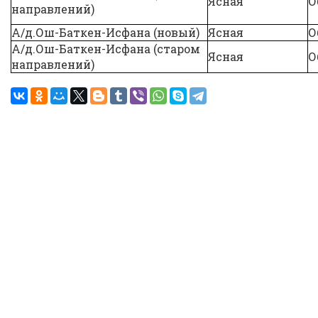
Ясная
О
направлений)
А/д.Ош-Баткен-Исфана (новый)
Ясная
О
А/д.Ош-Баткен-Исфана (старом
Ясная
О
направлений)