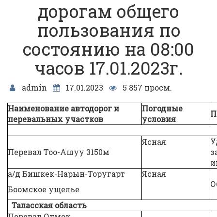
дорогам общего
пользования по
состоянию на 08:00
часов 17.01.2023г.
admin
17.01.2023
5 857 просм.
Наименование автодорог и
Погодные
П
перевальных участков
условия
У
Ясная
Перевал Тоо-Ашуу 3150м
з
и
а/д Бишкек-Нарын-Торугарт
Ясная
О
Боомское ущелье
Таласская область
Перевал Отмок