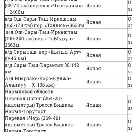
О
(58-72 км),перевал «Чыйырчык»
Ясная
з
— 2406м.
а/д Ош-Сары-Таш-Иркештам
О
Ясная
(165-178 км),пер. «Талдык»-3630м.
з
а/д Ош-Сары-Таш-Иркештам
О
(190-240 км),пер.»Тоң-Мурун»-
Ясная
з
3663м
а/д Сарыташ-пер «Кызыл-Арт»
О
Ясная
(0-45 км)
з
а/д Сары-Таш-Карамык 30-142
О
Ясная
км
з
А/д Мырзаке-Кара-Кулжа-
О
Ясная
Алайкуу (0-138 км)
з
Нарынская область
Перевал Долон (264-287
О
километры) Трасса Бишкек-
Ясная
з
Нарын-Торугарт.
Перевал «Чар» (369-401
О
километры) Трасса Бишкек-
Ясная
з
Нарын-Торугарт.