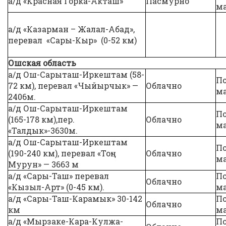
а/д «Красная Горка-Акташ»
Пасмурно
ма
а/д «Казарман – Жалал-Абад»,
перевал «Сары-Кыр» (0-52 км)
Ошская область
а/д Ош-Сарыташ-Иркештам (58-
П
72 км), перевал «Чыйырчык» —
Облачно
ма
2406м.
а/д Ош-Сарыташ-Иркештам
П
(165-178 км),пер.
Облачно
ма
«Талдык»-3630м.
а/д Ош-Сарыташ-Иркештам
П
(190-240 км), перевал «Тоң-
Облачно
ма
Мурун» — 3663 м
а/д «Сары-Таш» перевал
П
Облачно
«Кызыл-Арт» (0-45 км).
ма
а/д «Сары-Таш-Карамык» 30-142
П
Облачно
км
ма
а/д «Мырзаке-Кара-Кулжа-
П