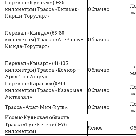
Перевал «Кувакы» (0-26
П
километры) Трасса «Бишкек-
Облачно
ма
Нарын-Торугарт».
Перевал «Кында» (63-80
километры) Трасса «Ат-Башы-
Облачно
Кында-Торугарт».
Перевал «Кызарт» (41-135
П
километры) Трасса «Кочкор –
Облачно
ма
Арал-Тоо-Ашуу».
Перевал «Карагоо» (0-99
П
километры) Трасса «Казарман –
Облачно
ма
Акталчат»
П
Трасса «Арал-Мин-Куш».
Облачно
ма
Иссык-Кульская область
Трасса «Туп-Кеген» (0-76
Ясное
Об
километры)