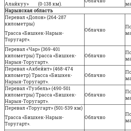
Облачно
Алайкуу» (0-138 км).
ма
Нарынская область
Перевал «Долон» (264-287
километры)
П
Облачно
Трасса «Бишкек-Нарын-
ма
Торугарт».
Перевал «Чар» (369-401
П
километры) Трасса «Бишкек-
Облачно
ма
Нарын-Торугарт».
Перевал «Акбейит» (468-474
П
километр) Трасса «Бишкек-
Облачно
ма
Нарын-Торугарт».
Перевал «Тузбель» (490-501
П
километры) Трасса «Бишкек-
Облачно
ма
Нарын-Торугарт».
Перевал «Торугарт» (501-539 км)
П
Трасса «Бишкек-Нарын-
Облачно
ма
Торугарт».