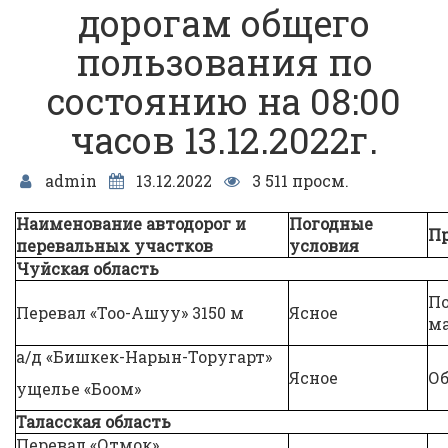
дорогам общего
пользования по
состоянию на 08:00
часов 13.12.2022г.
admin
13.12.2022
3 511 просм.
Наименование автодорог и
Погодные
Пр
перевальных участков
условия
Чуйская область
П
Перевал «Тоо-Ашуу» 3150 м
Ясное
ма
а/д «Бишкек-Нарын-Торугарт»
Ясное
Об
ущелье «Боом»
Таласская область
Перевал «Отмок»