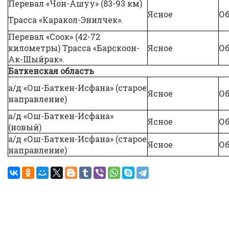
Перевал «Чон-Ашуу» (83-93 км)
Ясное
Об
Трасса «Каракол-Энилчек».
Перевал «Соок» (42-72
километры) Трасса «Барскоон-
Ясное
Об
Ак-Шыйрак».
Баткенская область
а/д «Ош-Баткен-Исфана» (старое
Ясное
Об
направление)
а/д «Ош-Баткен-Исфана»
Ясное
Об
(новый)
а/д «Ош-Баткен-Исфана» (старое
Ясное
Об
направление)