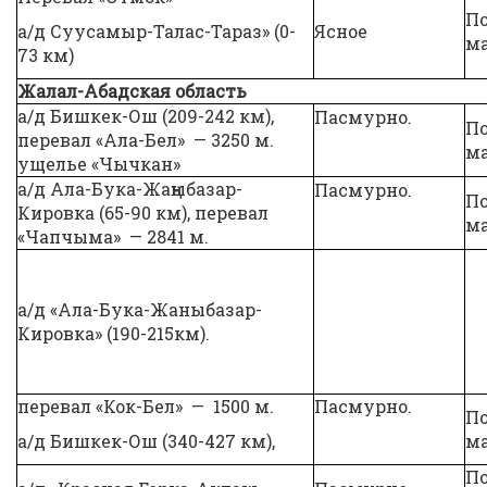
П
а/д Суусамыр-Талас-Тараз» (0-
Ясное
м
73 км)
Жалал-Абадская область
а/д Бишкек-Ош (209-242 км),
Пасмурно.
П
перевал «Ала-Бел» — 3250 м.
ма
ущелье «Чычкан»
а/д Ала-Бука-Жаңыбазар-
Пасмурно.
П
Кировка (65-90 км), перевал
ма
«Чапчыма» — 2841 м.
а/д «Ала-Бука-Жаныбазар-
Кировка» (190-215км).
перевал «Кок-Бел» — 1500 м.
Пасмурно.
П
а/д Бишкек-Ош (340-427 км),
ма
П