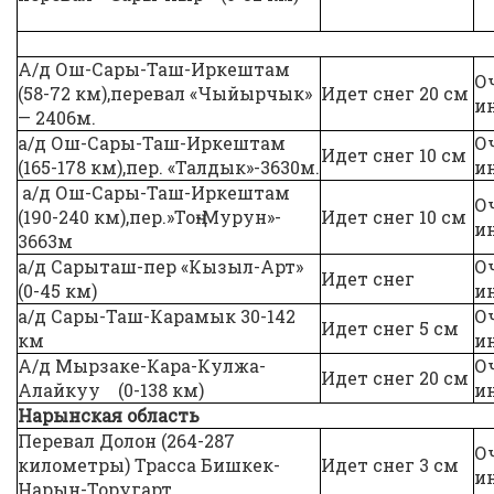
А/д Ош-Сары-Таш-Иркештам
О
(58-72 км),перевал «Чыйырчык»
Идет снег 20 см
и
— 2406м.
а/д Ош-Сары-Таш-Иркештам
О
Идет снег 10 см
(165-178 км),пер. «Талдык»-3630м.
и
а/д Ош-Сары-Таш-Иркештам
О
(190-240 км),пер.»Тоң-Мурун»-
Идет снег 10 см
и
3663м
а/д Сарыташ-пер «Кызыл-Арт»
О
Идет снег
(0-45 км)
и
а/д Сары-Таш-Карамык 30-142
О
Идет снег 5 см
км
и
А/д Мырзаке-Кара-Кулжа-
О
Идет снег 20 см
Алайкуу (0-138 км)
и
Нарынская область
Перевал Долон (264-287
О
километры) Трасса Бишкек-
Идет снег 3 см
и
Нарын-Торугарт.