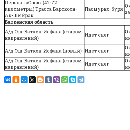
Перевал «Соок» (42-72
О
километры) Трасса Барскоон-
Пасмурно, буря
за
Ак-Шыйрак.
Баткенская область
А/д.Ош-Баткен-Исфана (старом
О
Идет снег
направлений)
и
О
А/д.Ош-Баткен-Исфана (новый)
Идет снег
и
А/д.Ош-Баткен-Исфана (старом
О
Идет снег
направлений)
и