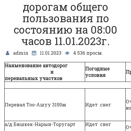
дорогам общего
пользования по
состоянию на 08:00
часов 11.01.2023г.
admin
11.01.2023
4 536 просм.
Наименование автодорог
Погодные
и
П
условия
перевальных участков
О
Перевал Тоо-Ашуу 3150м
Идет снег
и
а/д Бишкек-Нарын-Торугарт
Идет снег
О