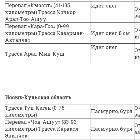
Перевал «Кызарт» (41-135
Идет снег
О
километры) Трасса Кочкор–
за
Арал-Тоо-Ашуу.
Перевал «Кара-Гоо» (0-99
О
километры) Трасса Казарман-
Идет снег 8 см
и
Акталчат
Идет снег
О
Трасса Арал-Мин-Куш.
и
Иссык-Кульская область
Трасса Туп-Кеген (0-76
О
Пасмурно, буря
километры)
за
Перевал «Чон-Ашуу» (83-93
О
километры) Трасса Каракол-
Пасмурно, буря
за
Энилчек.