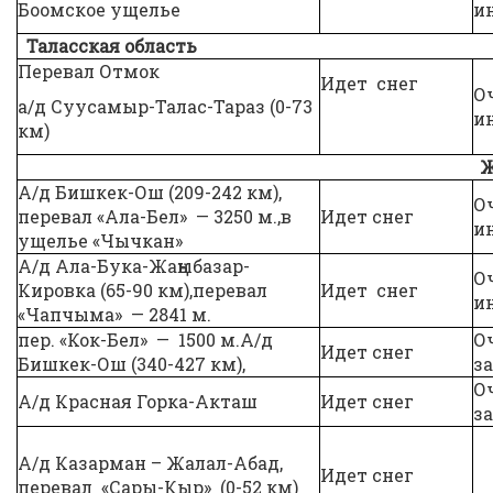
Боомское ущелье
и
Таласская область
Перевал Отмок
Идет снег
О
а/д Суусамыр-Талас-Тараз (0-73
и
км)
Ж
А/д Бишкек-Ош (209-242 км),
О
перевал «Ала-Бел» — 3250 м.,в
Идет снег
и
ущелье «Чычкан»
А/д Ала-Бука-Жаңыбазар-
О
Кировка (65-90 км),перевал
Идет снег
и
«Чапчыма» — 2841 м.
пер. «Кок-Бел» — 1500 м.А/д
О
Идет снег
Бишкек-Ош (340-427 км),
за
О
А/д Красная Горка-Акташ
Идет снег
за
А/д Казарман – Жалал-Абад,
Идет снег
перевал «Сары-Кыр» (0-52 км)