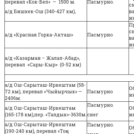
перевал «Кок-Бел» — 1500 м.
Пасмурно.
с
а/д Бишкек-Ош (340-427 км),
в
и
П
с
а/д «Красная Горка-Акташ»
Пасмурно
в
и
а/д «Казарман – Жалал-Абад»,
перевал «Сары-Кыр» (0-52 км)
а/д Ош-Сарыташ-Иркештам (58-
О
72 км), перевал «Чыйырчык» —
Пасмурно
и
2406м.
Пасмурно.
а/д Ош-Сарыташ-Иркештам
О
(165-178 км),пер. «Талдык»-3630м.
снег
и
а/д Ош-Сарыташ-Иркештам
Пасмурно.
О
(190-240 км), перевал «Тоң-