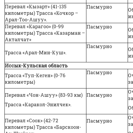
Перевал «Кызарт» (41-135
Пасмурно
О
километры) Трасса «Кочкор –
и
Арал-Тоо-Ашуу».
Перевал «Карагоо» (0-99
Пасмурно
О
километры) Трасса «Казарман –
и
Акталчат»
Пасмурно
О
Трасса «Арал-Мин-Куш».
и
Иссык-Кульская область
Пасмурно
Трасса «Туп-Кеген» (0-76
О
километры)
з
О
Перевал «Чон-Ашуу» (83-93 км)
Пасмурно
з
Трасса «Каракол-Энилчек».
О
О
Перевал «Соок» (42-72
Пасмурно
з
километры) Трасса «Барскоон-