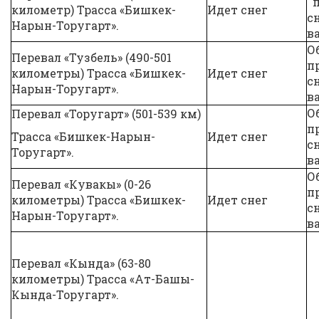
п
километр) Трасса «Бишкек-
Идет снег
с
Нарын-Торугарт».
в
О
Перевал «Тузбель» (490-501
п
километры) Трасса «Бишкек-
Идет снег
с
Нарын-Торугарт».
в
О
Перевал «Торугарт» (501-539 км)
п
Трасса «Бишкек-Нарын-
Идет снег
с
Торугарт».
в
О
Перевал «Кувакы» (0-26
п
километры) Трасса «Бишкек-
Идет снег
с
Нарын-Торугарт».
в
Перевал «Кында» (63-80
километры) Трасса «Ат-Башы-
Кында-Торугарт».