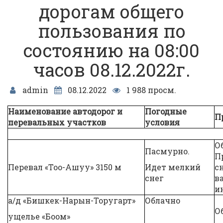
дорогам общего
пользования по
состоянию на 08:00
часов 08.12.2022г.
admin
08.12.2022
1 988 просм.
Наименование автодорог и
Погодные
П
перевальных участков
условия
О
Пасмурно.
П
Перевал «Тоо-Ашуу» 3150 м
Идет мелкий
с
снег
в
и
а/д «Бишкек-Нарын-Торугарт»
Облачно
О
ущелье «Боом»