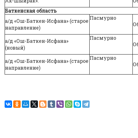
Ак-Шыйрак».
О
Баткенская область
Пасмурно
а/д «Ош-Баткен-Исфана» (старое
О
направление)
Пасмурно
а/д «Ош-Баткен-Исфана»
О
(новый)
Пасмурно
а/д «Ош-Баткен-Исфана» (старое
О
направление)