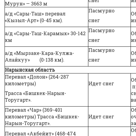
снег
и
Мурун» — 3663 м
Пасмурно
а/д «Сары-Таш» перевал
О
«Кызыл-Арт» (0-45 км).
снег
и
Пасмурно
а/д «Сары-Таш-Карамык» 30-142
О
км
снег
и
Пасмурно
а/д «Мырзаке-Кара-Кулжа-
О
Алайкуу» (0-138 км).
снег
и
Нарынская область
Перевал «Долон» (264-287
О
километры)
Идет снег
п
Трасса «Бишкек-Нарын-
с
Торугарт».
в
Перевал «Чар» (369-401
О
километры) Трасса «Бишкек-
Идет снег
о
Нарын-Торугарт».
з
О
Перевал «Акбейит» (468-474