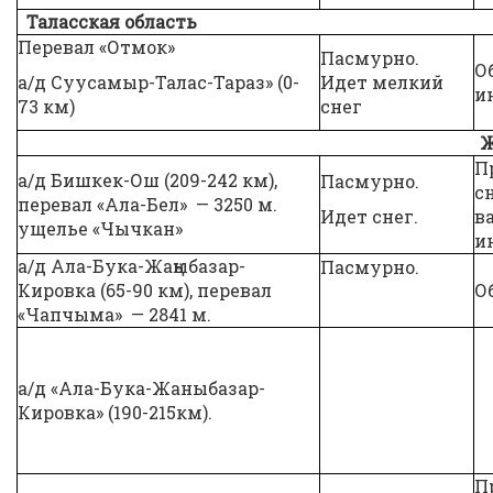
Таласская область
Перевал «Отмок»
Пасмурно.
О
а/д Суусамыр-Талас-Тараз» (0-
Идет мелкий
и
73 км)
снег
Ж
П
а/д Бишкек-Ош (209-242 км),
Пасмурно.
с
перевал «Ала-Бел» — 3250 м.
Идет снег.
в
ущелье «Чычкан»
и
а/д Ала-Бука-Жаңыбазар-
Пасмурно.
Кировка (65-90 км), перевал
О
«Чапчыма» — 2841 м.
а/д «Ала-Бука-Жаныбазар-
Кировка» (190-215км).
П