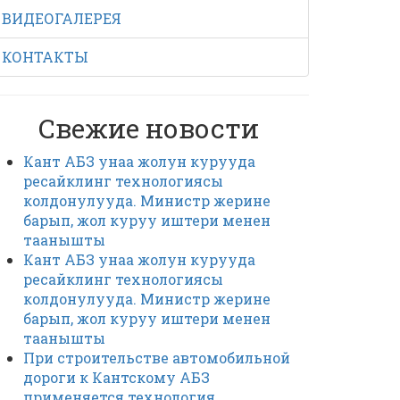
ВИДЕОГАЛЕРЕЯ
КОНТАКТЫ
Свежие новости
Кант АБЗ унаа жолун курууда
ресайклинг технологиясы
колдонулууда. Министр жерине
барып, жол куруу иштери менен
таанышты
Кант АБЗ унаа жолун курууда
ресайклинг технологиясы
колдонулууда. Министр жерине
барып, жол куруу иштери менен
таанышты
При строительстве автомобильной
дороги к Кантскому АБЗ
применяется технология