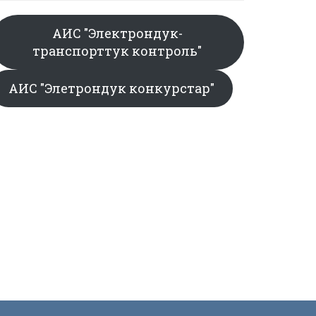
АИС "Электрондук-
транспорттук контроль"
АИС "Элетрондук конкурстар"