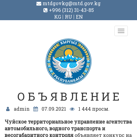
mtdgovkg@mtd.gov.kg
+996 (312) 31-43-85
KG
RU
EN
Toggl
navig
О Б Ъ Я В Л Е Н И Е
admin
07.09.2021
1 444 просм.
Чуйское территориальное управление агентства
автомобильного, водного транспорта и
весогабаритного контроля
объявляет конкурс на