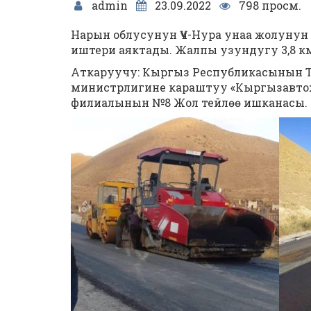
admin
23.09.2022
798 просм.
Нарын облусунун Үч-Нура унаа жолунун 
иштери аяктады. Жалпы узундугу 3,8 км
Аткаруучу: Кыргыз Республикасынын 
министрлигине караштуу «Кыргызавто
филиалынын №8 Жол тейлөө ишканасы.