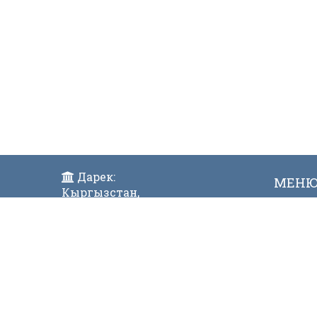
Дарек:
МЕН
Кыргызстан,
Жаң
Бишкек ш., Исанов көчөсү 42
Виде
Индекс:720017
Телефон:
996 (312) 31-43-85 Факс:996 (312)
312811
E-mail:
mtdgovkg@mtd.gov.kg