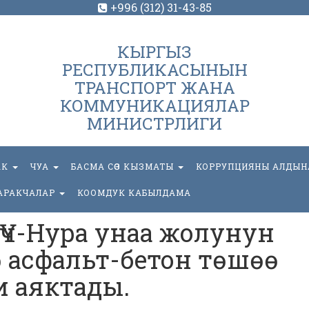
+996 (312) 31-43-85
КЫРГЫЗ
РЕСПУБЛИКАСЫНЫН
ТРАНСПОРТ ЖАНА
КОММУНИКАЦИЯЛАР
МИНИСТРЛИГИ
АК
ЧУА
БАСМА СӨЗ КЫЗМАТЫ
КОРРУПЦИЯНЫ АЛДЫН
АРАКЧАЛАР
КООМДУК КАБЫЛДАМА
Үч-Нура унаа жолунун
ө асфальт-бетон төшөө
 аяктады.