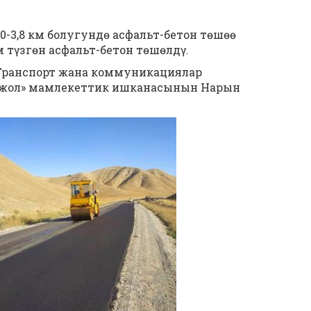
0-3,8 км болугундө асфальт-бетон төшөө
 түзгөн асфальт-бетон төшөлдү.
Транспорт жана коммуникациялар
жол» мамлекеттик ишканасынын Нарын