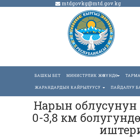
mtdgovkg@mtd.gov.kg
БАШКЫ БЕТ
МИНИСТРЛИК ЖӨНҮНДӨ
ТАРМ
ЖАРАНДАРДЫН КАЙРЫЛУУСУ
ПАЙДАЛУУ Б
Нарын облусунун 
0-3,8 км болугунд
иштери