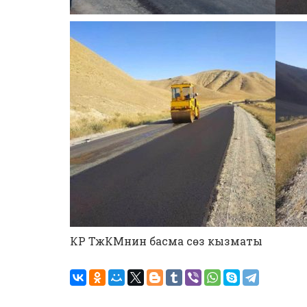
КР ТжКМнин басма сөз кызматы