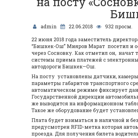
на посту «Сосновк
Биш
admin
22.06.2018
932 просм.
22 июня 2018 года заместитель директо
“Бишкек-Ош” Мияров Марат посетил и о
через Сосновку. Как отметил он, нача
системы приема платежей с электронным
автодороги Бишкек—Ош.
На посту установлены датчики, камеры
параметры габаритов транспортного сре
автоматическом режиме фиксирует данн
Государственной дирекции автомобиль
же выводится на информационном табло
Такое же оборудование будет установлен
Плата будет взиматься в наличной и бе
предусмотрен RFID-метка которая авто
проезда. Для получения билета водител