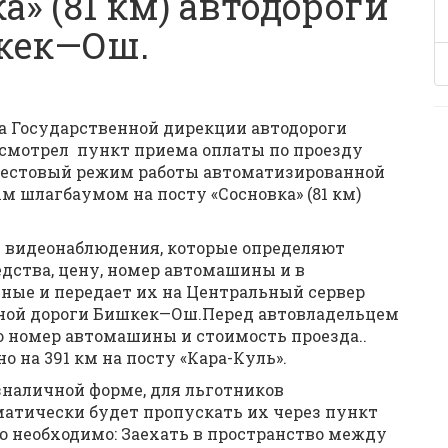
а» (81 км) автодороги
кек—Ош.
ра Государственной дирекции автодороги
смотрел пункт приема оплаты по проезду
т тестовый режим работы автоматизированной
 шлагбаумом на посту «Сосновка» (81 км)
 видеонаблюдения, которые определяют
дства, цену, номер автомашины и в
ые и передает их на Центральный сервер
ной дороги Бишкек—Ош.Перед автовладельцем
 номер автомашины и стоимость проезда..
о на 391 км на посту «Кара-Куль».
зналичной форме, для льготников
матически будет пропускать их через пункт
ю необходимо: Заехать в пространство между