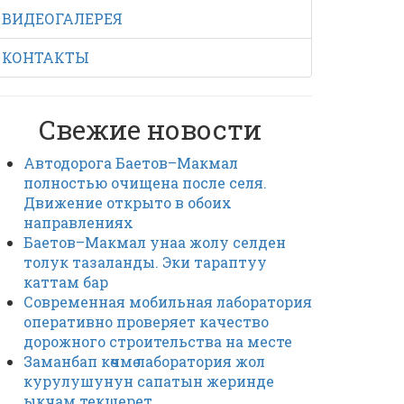
ВИДЕОГАЛЕРЕЯ
КОНТАКТЫ
Свежие новости
Автодорога Баетов–Макмал
полностью очищена после селя.
Движение открыто в обоих
направлениях
Баетов–Макмал унаа жолу селден
толук тазаланды. Эки тараптуу
каттам бар
Современная мобильная лаборатория
оперативно проверяет качество
дорожного строительства на месте
Заманбап көчмө лаборатория жол
курулушунун сапатын жеринде
ыкчам текшерет