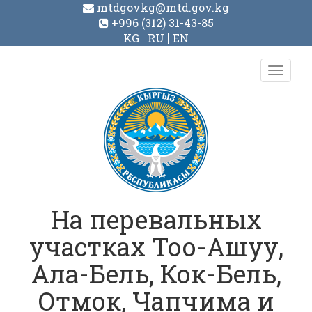
mtdgovkg@mtd.gov.kg
+996 (312) 31-43-85
KG
RU
EN
Toggl
navig
На перевальных
участках Тоо-Ашуу,
Ала-Бель, Кок-Бель,
Отмок, Чапчима и