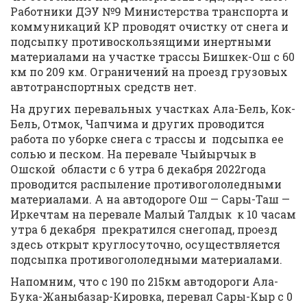
Работники ДЭУ №9 Министерства транспорта и
коммуникаций КР проводят очистку от снега и
подсыпку противоскользящими инертными
материалами на участке трассы Бишкек-Ош с 60
км по 209 км. Ограничений на проезд грузовых
автотранспортных средств нет.
На других перевальных участках Ала-Бель, Кок-
Бель, Отмок, Чапчима и других проводится
работа по уборке снега с трассы и подсыпка ее
солью и песком. На перевале Чыйырчык в
Ошской области с 6 утра 6 декабря 2022года
проводится распыление противогололедными
материалами. А на автодороге Ош — Сары-Таш —
Иркечтам на перевале Малый Талдык к 10 часам
утра 6 декабря прекратился снегопад, проезд
здесь открыт круглосуточно, осуществляется
подсыпка противогололедными материалами.
Напомним, что с 190 по 215км автодороги Ала-
Бука-Жаныбазар-Кировка, перевал Сары-Кыр с 0