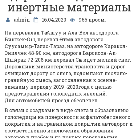
инертные материалы
admin
16.04.2020
966 просм.
На перевалах Төө-Ашуу и Ала-Бел автодорога
Бишкек-Ош, перевал Өтмөк автодорога
Суусамыр-Талас-Тараз, на автодороге Каракол-
Энилчек 48-90 км, автодорога Барскоон-Ак-
Шыйрак 72-208 км перевал Сөөк идет мелкий снег.
Дорожники министерства транспорта и дорог
очищают дорогу от снега, подсыпают песчано-
гравийную смесь, заготовленная к осенне-
зимнему периоду 2019 -2020года с целью
предотвращения гололедных явлений.
Для автомобилей проезд обеспечен.
В связи с осадками в виде снега и образованию
гололедицы на поверхности асфальтобетонного
покрытия и на гравийном покрытии автодорог и
соответственно исключения образования
заторов и пробок и на других перевальных