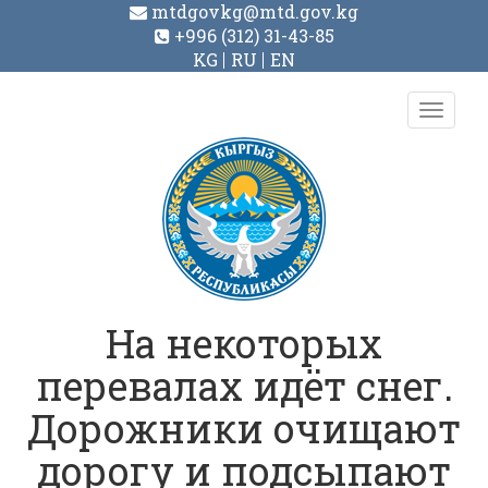
mtdgovkg@mtd.gov.kg
+996 (312) 31-43-85
KG
RU
EN
Toggl
navig
На некоторых
перевалах идёт снег.
Дорожники очищают
дорогу и подсыпают