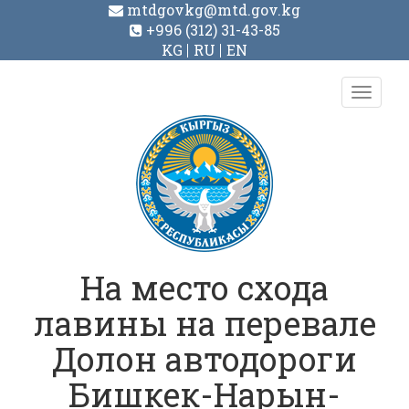
mtdgovkg@mtd.gov.kg
+996 (312) 31-43-85
KG
RU
EN
Toggl
navig
На место схода
лавины на перевале
Долон автодороги
Бишкек-Нарын-