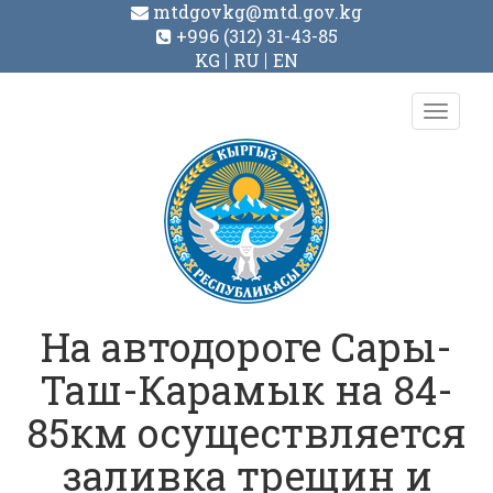
mtdgovkg@mtd.gov.kg
+996 (312) 31-43-85
KG
RU
EN
Toggl
navig
На автодороге Сары-
Таш-Карамык на 84-
85км осуществляется
заливка трещин и