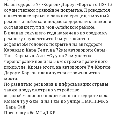
На автодороге Уч-Коргон- Дароут-Коргон с 112-115
осуществлено гравийное покрытие. Проводится
в настоящее время и заливка трещин, ямочный
ремонт и побелка и покраска дорожных знаков и
обстановки пути в Чон-Алайском районе.
В планах текущего года намечено по среднему
ремонту осуществить 1км устройство
асфальтобетонового покрытия на автодороге
Карамык-Кара-Теит, на 72км автодороги Сары-
Таш-Карамык-Ачы –Суу на 2км участке
чероногравийное и на 5 км отрезке гравийного
покрытие. Кроме этого, на автодороге Уч-Коргон-
Дароут-Коргон планируется строительство
моста.
По развитию регионов и цифровизации страны
также предусмотрено устройство
асфальбетонового покрытия на автодороге села
Кызыл Туу-2км, и на 1 км по улице ПМК1,ПМК 2
-Кара-Сай.
Пресс-служба МТиД КР