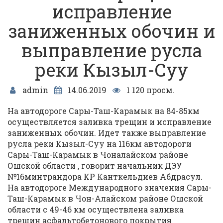
исправление
заниженных обочин и
выправление русла
реки Кызыл-Суу
admin
14.06.2019
1 120 просм.
На автодороге Сары-Таш-Карамык на 84-85км
осуществляется заливка трещин и исправление
заниженных обочин. Идет также выправление
русла реки Кызыл-Суу на 116км автодороги
Сары-Таш-Карамык в Чоналайском районе
Ошской области , говорит начальник ДЭУ
№16минтрандора КР Канткельдиев Абдрасул.
На автодороге Международного значения Сары-
Таш-Карамык в Чон-Алайском районе Ошской
области с 49-46 км осуществлена заливка
трещин асфальтобетонового покрытия