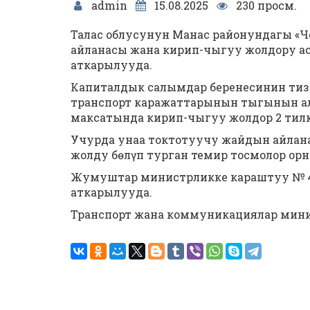
admin
15.08.2025
230 просм.
Талас облусунун Манас районундагы «Ч
айланасы жана кирип-чыгуу жолдору а
аткарылууда.
Капиталдык салымдар беренесинин тизм
транспорт каражаттарынын тыгынын алд
максатында кирип-чыгуу жолдор 2 тилке
Учурда унаа токтотуучу жайдын айлана
жолду бөлүп турган темир тосмолор ор
Жумуштар министрликке караштуу № 4
аткарылууда.
Транспорт жана коммуникациялар мин