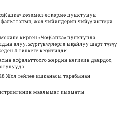
оң-Капка» көзөмөл-өткөрмө пунктунун
сфальтталып, жол чийиндерин чийүү иштери
есине кирген «Чоң-Капка» пунктунда
ын алуу, жүргүнчүлөргө ыңгайлуу шарт түзүү
ден 4 тилкеге кеңейтилди.
сын асфальттоого жердин негизин даярдоо,
нотулууда.
8 Жол тейлөө ишканасы тарабынан
истрлигинин маалымат кызматы