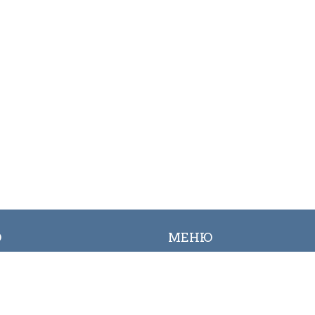
Ю
МЕНЮ
лык
Вакансиялар
огалерея
Сайттын картасы
Онлайн заявкалар
Байланыш номерлери