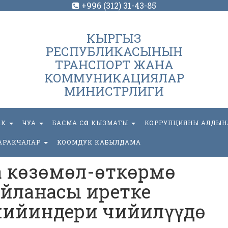
+996 (312) 31-43-85
КЫРГЫЗ
РЕСПУБЛИКАСЫНЫН
ТРАНСПОРТ ЖАНА
КОММУНИКАЦИЯЛАР
МИНИСТРЛИГИ
АК
ЧУА
БАСМА СӨЗ КЫЗМАТЫ
КОРРУПЦИЯНЫ АЛДЫН
АРАКЧАЛАР
КООМДУК КАБЫЛДАМА
ка көзөмөл-өткөрмө
йланасы иретке
чийиндери чийилүүдө