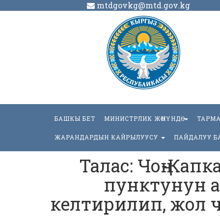
mtdgovkg@mtd.gov.kg
БАШКЫ БЕТ
МИНИСТРЛИК ЖӨНҮНДӨ
ТАРМ
ЖАРАНДАРДЫН КАЙРЫЛУУСУ
ПАЙДАЛУУ Б
Талас: Чоң-Кап
пунктунун а
келтирилип, жол 