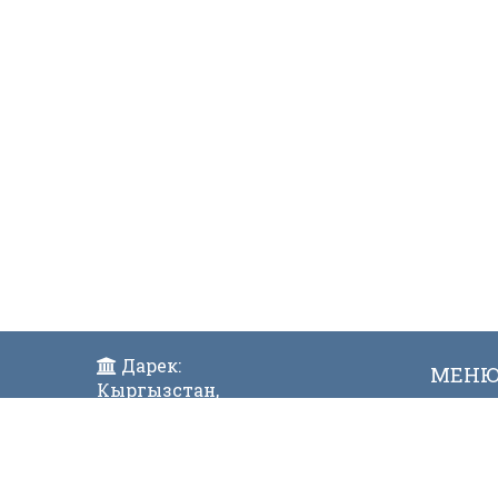
Дарек:
МЕН
Кыргызстан,
Жаңы
Бишкек ш., Исанов көчөсү 42
Виде
Индекс:720017
Телефон: