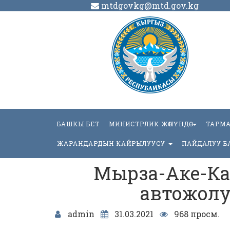
mtdgovkg@mtd.gov.kg
БАШКЫ БЕТ
МИНИСТРЛИК ЖӨНҮНДӨ
ТАРМ
ЖАРАНДАРДЫН КАЙРЫЛУУСУ
ПАЙДАЛУУ Б
Мырза-Аке-Ка
автожолун
admin
31.03.2021
968 просм.