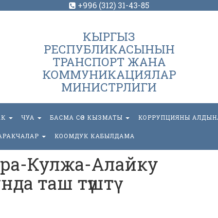
+996 (312) 31-43-85
КЫРГЫЗ
РЕСПУБЛИКАСЫНЫН
ТРАНСПОРТ ЖАНА
КОММУНИКАЦИЯЛАР
МИНИСТРЛИГИ
АК
ЧУА
БАСМА СӨЗ КЫЗМАТЫ
КОРРУПЦИЯНЫ АЛДЫН
АРАКЧАЛАР
КООМДУК КАБЫЛДАМА
ра-Кулжа-Алайку
да таш түштү