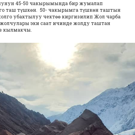
лунун 45-50 чакырымында бир жумалап
олго таш түшкѳн. 50- чакырымга түшкѳн таштын
жолго убактылуу чектѳѳ киргизилип Жол чарба
жолчулары эки саат ичинде жолду таштан
з кылмакчы.