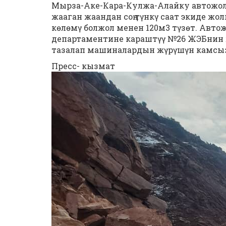
Мырза-Аке-Кара-Кулжа-Алайку автожо
жааган жаандан соң түнкү саат экиде ж
кѳлѳмү болжол менен 120м3 түзѳт. Авто
департаментине караштүү №26 ЖЭБнин 
тазалап машиналардын жүрүшүн камсы
Пресс- кызмат