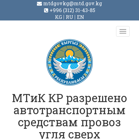
mtdgovkg@mtd.gov.kg
+996 (312) 31-43-85
KG
RU
EN
Toggl
navig
МТиК КР разрешено
автотранспортным
средствам провоз
угля сверх