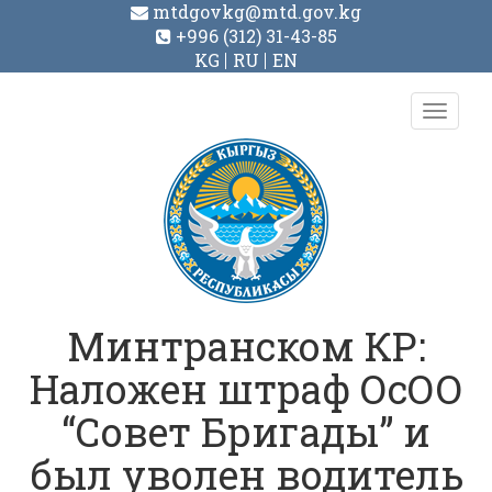
mtdgovkg@mtd.gov.kg
+996 (312) 31-43-85
KG
RU
EN
Toggl
navig
Минтранском КР:
Наложен штраф ОсОО
“Совет Бригады” и
был уволен водитель