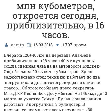
млн кубометров,
откроется сегодня,
приблизительно, в 16
часов.
admin
16.03.2018
1 707 просм.
Вчера на 126+400км на перевале Ала-Бель
приблизительно в 16 часов 40 минут вновь
сошла снежная лавина на автодороге Бишкек-
Ош, объемом 10 тысяч кубометров. Здесь
задействовано спец техника: работает по два
погрузчика и два автотогрейдера на очистке
трассы . Об этом сообщает пресс-секретарь
МТиД КР Кылычбек Досумбетов. На 146км, где 13
марта на участке Кочку –Булак сошла лавина
работают 3 погрузчика, 3 бульдозер. В
настоящее время осталось расчистить 30