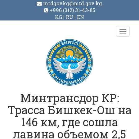
mtdgovkg@mtd.gov.kg
+996 (312) 31-43-85
KG
RU
EN
Toggl
navig
Минтрансдор КР:
Трасса Бишкек-Ош на
146 км, где сошла
лавина объемом 2,5