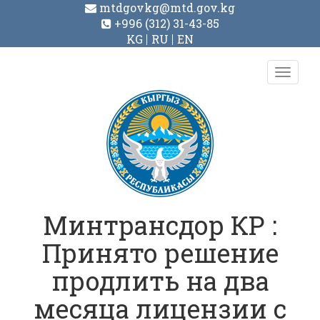
mtdgovkg@mtd.gov.kg
+996 (312) 31-43-85
KG
RU
EN
Toggl
navig
Минтрансдор КР :
Принято решение
продлить на два
месяца лицензии с