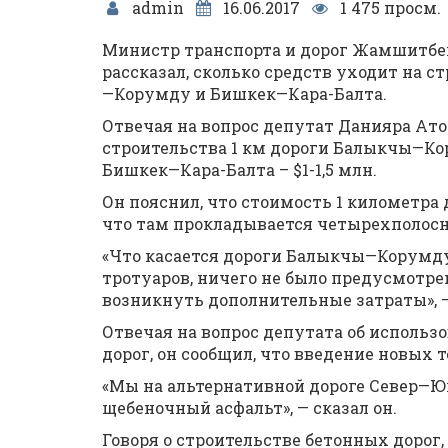
admin
16.06.2017
1 475 просм.
Министр транспорта и дорог Жамшитбек
рассказал, сколько средств уходит на 
—Корумду и Бишкек—Кара-Балта.
Отвечая на вопрос депутат Данияра Ато
строительства 1 км дороги Балыкчы—Кор
Бишкек—Кара-Балта – $1-1,5 млн.
Он пояснил, что стоимость 1 километра
что там прокладывается четырехполосн
«Что касается дороги Балыкчы—Корумду, 
тротуаров, ничего не было предусмотрен
возникнуть дополнительные затраты», —
Отвечая на вопрос депутата об использ
дорог, он сообщил, что введение новых 
«Мы на альтернативной дороге Север—Ю
щебеночный асфальт», — сказал он.
Говоря о строительстве бетонных дорог,