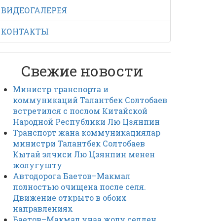
ВИДЕОГАЛЕРЕЯ
КОНТАКТЫ
Свежие новости
Министр транспорта и
коммуникаций Талантбек Солтобаев
встретился с послом Китайской
Народной Республики Лю Цзянпин
Транспорт жана коммуникациялар
министри Талантбек Солтобаев
Кытай элчиси Лю Цзянпин менен
жолугушту
Автодорога Баетов–Макмал
полностью очищена после селя.
Движение открыто в обоих
направлениях
Баетов–Макмал унаа жолу селден