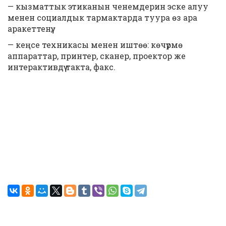
— кызматтык этиканын ченемдерин эске алуу
менен социалдык тармактарда туура өз ара
аракеттенүү;
— кеңсе техникасы менен иштөө: көчүрмө
аппараттар, принтер, сканер, проектор же
интерактивдүү такта, факс.