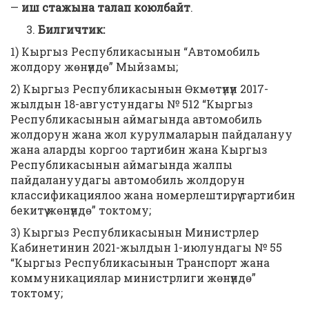
—
иш стажына талап коюлба
йт
.
Билгичтик
:
1) Кыргыз Республикасынын “Автомобиль
жолдору жөнүндө” Мыйзамы;
2) Кыргыз Республикасынын Өкмөтүнүн 2017-
жылдын 18-августундагы № 512 “Кыргыз
Республикасынын аймагында автомобиль
жолдорун жана жол курулмаларын пайдалануу
жана аларды коргоо тартибин жана Кыргыз
Республикасынын аймагында жалпы
пайдалануудагы автомобиль жолдорун
классификациялоо жана номерлештирүү тартибин
бекитүү жөнүндө” токтому;
3) Кыргыз Республикасынын Министрлер
Кабинетинин 2021-жылдын 1-июлундагы № 55
“Кыргыз Республикасынын Транспорт жана
коммуникациялар министрлиги жөнүндө”
токтому;