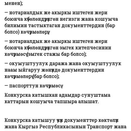
менен);
— нотариалдык же акыркы иштеген жери
боюнча күбөлөндүрүлгөн негизги жана кошумча
билимин тастыктаган документтердин (бар
болсо) көчүрмөлөрү;
— нотариалдык же акыркы иштеген жери
боюнча күбөлөндүрүлгөн эмгек китепчесинин
көчүрмөсү (эмгек стажы бар болсо);
— окумуштуулук даража жана окумуштуулук
наам ыйгаруу жөнүндө документтердин
көчүрмөлөрү (бар болсо);
— паспорттун көчүрмөсү.
Конкурска катышкан адамдар сунуштама
каттарын кошумча тапшыра алышат.
Конкурска катышуу үчүн документтер көктөлүп
жана Кыргыз Республикасынын Транспорт жана