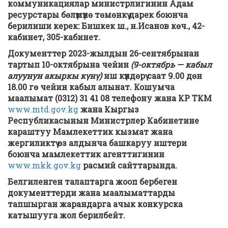
коммуникациялар министрлигинин Адам
ресурстары бөлүмүнө төмөнкү дарек боюнча
берилиши керек: Бишкек ш., н.Исанов көч., 42-
кабинет, 305-
кабинет
.
Документтер
2023-жылдын
26-сентябрынан
тартып
10-октябрына чейин
(9-октябрь — кабыл
алуунун акыркы күнү)
иш күндөрү саат 9.00 дөн
18.00 гө чейин кабыл алынат.
Кошумча
маалымат (0312) 31 41 08 телефону жана КР ТКМ
www.mtd.gov.kg
жана
Кыргыз
Республикасынын Министрлер Кабинетине
караштуу Мамлекеттик кызмат жана
жергиликтүү өз алдынча башкаруу иштери
боюнча мамлекеттик
агенттигинин
www.mkk.gov.kg
расмий сайттарында.
Белгиленген талаптарга жооп бербеген
документтерди жана маалыматтарды
тапшырган жарандарга ачык конкурска
катышууга жол берилбейт.