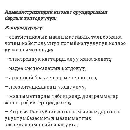
Административдик кызмат орундарынын
бардык топтору үчүн:
Жөндөмдүүлүгү:
— статистикалык маалыматтарды талдоо жана
чечим кабыл алуунун натыйжалуулугун колдоо
үчүн маалымат өндүрүү;
— электрондук каттарды алуу жана жөнөтүү;
— издөө системаларын колдонуу;
— ар кандай браузерлер менен иштөө;
— презентацияларды уюштуруу;
— маалыматтарды таблицалар, диаграммалар
жана графиктер түрүндө берүү;
— Кыргыз Республикасынын мыйзамдарынын
укуктук базасынын маалыматтык
системаларын пайдаланууга;;