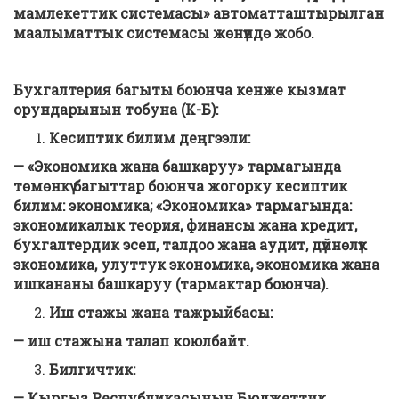
мамлекеттик системасы» автоматташтырылган
маалыматтык системасы жөнүндө жобо.
Бухгалтер
ия багыты боюнча кенже кызмат
орундарынын тобуна (К-Б):
Кесиптик билим деңгээли:
— «Экономика жана башкаруу» тармагында
төмөнкү багыттар боюнча жогорку кесиптик
билим: экономика; «Экономика» тармагында:
экономикалык теория, финансы жана кредит,
бухгалтердик эсеп, талдоо жана аудит, дүйнөлүк
экономика, улуттук экономика, экономика жана
ишкананы башкаруу (тармактар боюнча).
Иш стажы жана тажрыйбасы:
— иш стажына талап коюлба
йт
.
Билгичтик
:
— Кыргыз Республикасынын Бюджеттик