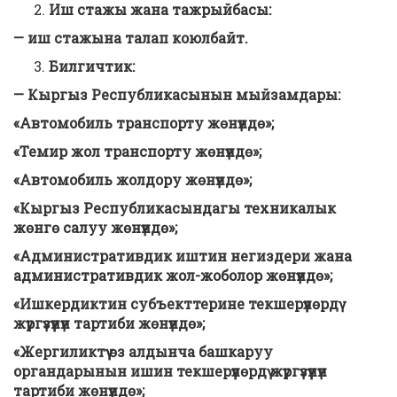
Иш стажы жана тажрыйбасы:
— иш стажына талап коюлбайт.
Билгичтик
:
— Кыргыз Республикасынын мыйзамдары:
«Автомобиль транспорту жөнүндө»;
«Темир жол транспорту жөнүндө»;
«Автомобиль жолдору жөнүндө»;
«Кыргыз Республикасындагы техникалык
жөнгө салуу жөнүндө»;
«Административдик иштин негиздери жана
административдик жол-жоболор жөнүндө»;
«Ишкердиктин субъекттерине текшерүүлөрдү
жүргүзүүнүн тартиби жөнүндө»;
«Жергиликтүү өз алдынча башкаруу
органдарынын ишин текшерүүлөрдү жүргүзүүнүн
тартиби жөнүндө»;