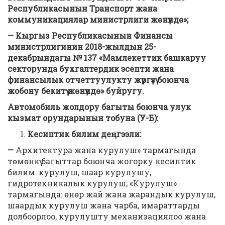
Республикасынын Транспорт жана
коммуникациялар министрлиги жөнүндө»;
— Кыргыз Республикасынын Финансы
министрлигинин 2018-жылдын 25-
декабрындагы № 137 «Мамлекеттик башкаруу
секторунда бухгалтердик эсепти жана
финансылык отчеттуулукту жүргүзүү боюнча
жобону бекитүү жөнүндө» буйругу.
Автомобиль жолдору багыты боюнча улук
кызмат орундарынын тобуна (У-Б):
Кесиптик билим деңгээли:
—
Архитектура жана курулуш» тармагында
төмөнкү багыттар боюнча жогорку кесиптик
билим: курулуш, шаар курулушу,
гидротехникалык курулуш; «Курулуш»
тармагында: өнөр жай жана жарандык курулуш,
шаардык курулуш жана чарба, имараттарды
долбоорлоо, курулушту механизациялоо жана