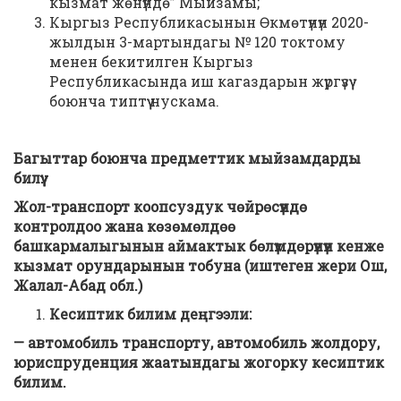
кызмат жөнүндө” Мыйзамы;
Кыргыз Республикасынын Өкмөтүнүн 2020-
жылдын 3-мартындагы № 120 токтому
менен бекитилген Кыргыз
Республикасында иш кагаздарын жүргүзүү
боюнча типтүү нускама.
Багыттар боюнча предметтик мыйзамдарды
билүү:
Жол-транспорт коопсуздук чөйрөсүндө
контролдоо жана көзөмөлдөө
башкармалыгынын аймактык бөлүмдөрүнүн
кенже
кызмат орундарынын тобуна (иштеген жери Ош,
Жалал-Абад обл.)
Кесиптик билим деңгээли:
— автомобиль транспорту, автомобиль жолдору,
юриспруденция жаатындагы жогорку кесиптик
билим.