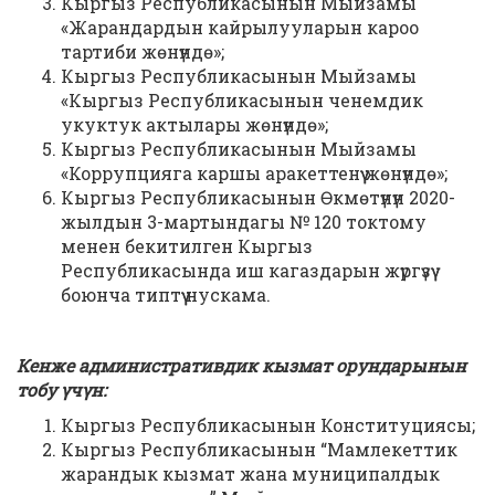
Кыргыз Республикасынын Мыйзамы
«Жарандардын кайрылууларын кароо
тартиби жөнүндө»;
Кыргыз Республикасынын Мыйзамы
«Кыргыз Республикасынын ченемдик
укуктук актылары жөнүндө»;
Кыргыз Республикасынын Мыйзамы
«Коррупцияга каршы аракеттенүү жөнүндө»;
Кыргыз Республикасынын Өкмөтүнүн 2020-
жылдын 3-мартындагы № 120 токтому
менен бекитилген Кыргыз
Республикасында иш кагаздарын жүргүзүү
боюнча типтүү нускама.
Кенже административдик кызмат орундарынын
тобу үчүн:
Кыргыз Республикасынын Конституциясы;
Кыргыз Республикасынын “Мамлекеттик
жарандык кызмат жана муниципалдык