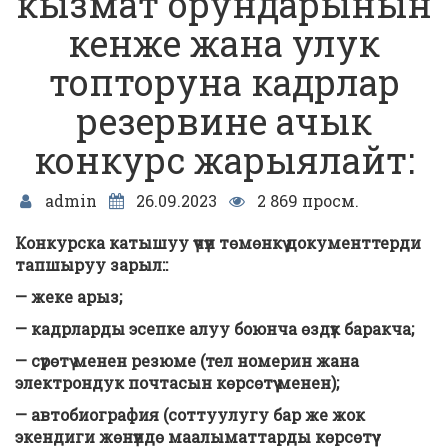
кызмат орундарынын
кенже жана улук
топторуна кадрлар
резервине ачык
конкурс жарыялайт:
admin
26.09.2023
2 869 просм.
Конкурска катышуу үчүн төмөнкү документтерди
тапшыруу зарыл::
— жеке арыз;
— кадрларды эсепке алуу боюнча өздүк баракча;
— сүрөтү менен резюме (тел номерин жана
электрондук почтасын көрсөтүү менен);
— автобиография (соттуулугу бар же жок
экендиги жөнүндө маалыматтарды көрсөтүү