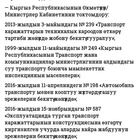
— Кыргыз Республикасынын Өкмөтүнүн/
Министрлер Кабинетинин токтомдору:
2013-жылдын 3-майындагы № 239 «Транспорт
каражаттарын техникалык кароодон өткөрүү
тартиби жөнүндө жобону бекитүү тууралуу»;
1999-жылдын 11-майындагы № 249 «Кыргыз
Республикасынын Транспорт жана
коммуникациялар министрлигинин алдындагы
суу транспорту боюнча мамлекеттик
инспекциянын маселелери»;
2016-жылдын 11-апрелиндеги № 198 «Автомобиль
транспорту менен кооптуу жүктөрдү ташуу
эрежелерин бекитүү жөнүндө»;
2016-жылдын 15-ноябрындагы № 587
«Эксплуатацияда турган транспорт
каражаттарынын конструкциясына өзгөртүү
киргизилген учурда аларды кайра жабдуунун
эрежелерин бекитүү жөнүндө»;