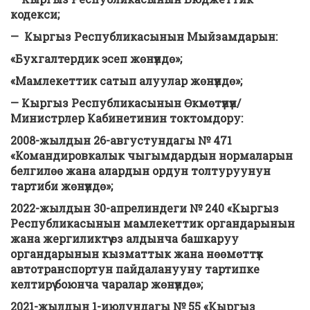
кодекси;
— Кыргыз Республикасынын Мыйзамдарын:
«Бухгалтердик эсеп жөнүндө»;
«Мамлекеттик сатып алуулар жөнүндө»;
— Кыргыз Республикасынын Өкмөтүнүн/
Министрлер Кабинетинин токтомдору:
2008-жылдын 26-августундагы № 471
«Командировкалык чыгымдардын нормаларын
белгилөө жана алардын ордун толтуруунун
тартиби жөнүндө»;
2022-жылдын 30-апрелиндеги № 240 «Кыргыз
Республикасынын мамлекеттик органдарынын
жана жергиликтүү өз алдынча башкаруу
органдарынын кызматтык жана нөөмөттүк
автотранспортун пайдаланууну тартипке
келтирүү боюнча чаралар жөнүндө»;
2021-жылдын 1-июлундагы № 55 «Кыргыз