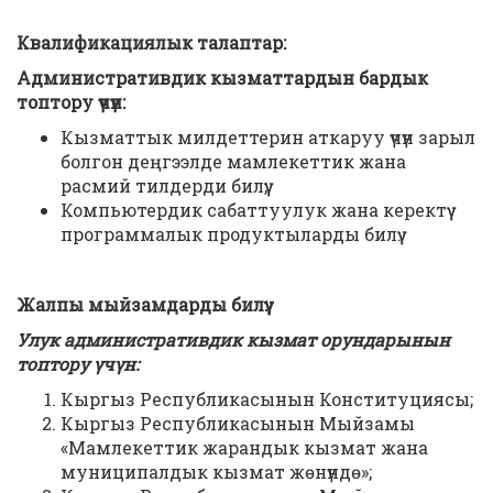
Квалификациялык талаптар:
Административдик кызматтардын бардык
топтору үчүн:
Кызматтык милдеттерин аткаруу үчүн зарыл
болгон деңгээлде мамлекеттик жана
расмий тилдерди билүү;
Компьютердик сабаттуулук жана керектүү
программалык продуктыларды билүү.
Жалпы мыйзамдарды билүү:
Улук административдик кызмат орундарынын
топтору үчүн:
Кыргыз Республикасынын Конституциясы;
Кыргыз Республикасынын Мыйзамы
«Мамлекеттик жарандык кызмат жана
муниципалдык кызмат жөнүндө»;