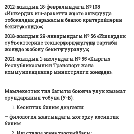
2012-жылдын 18-февралындагы № 108
«Ишкердик иш-аракетти жүзөгө ашырууда
тобокелдик даражасын баалоо критерийлерин
бекитүү жөнүндө»;
2018-жылдын 29-январындагы № 56 «Ишкердик
субъекттерине текшерүүлөрдү жүргүзүүнүн тартиби
жөнүндө жобону бекитүү тууралуу»;
2021-жылдын 1-июлундагы № 55 «Кыргыз
Республикасынын Транспорт жана
коммуникациялар министрлиги жөнүндө».
Мамлекеттик тил
багыты боюнча
улук кызмат
орундарынын тобуна
(У-Б):
Кесиптик билим деңгээли:
— филология жаатындагы жогорку кесиптик
билим.
Иш стажы жана тажрыйбасы: