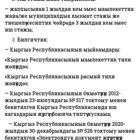
— жалпысынан 1 жылдан кем эмес мамлекеттик
жана/же муниципалдык кызмат стажы же
тиешелүү кесиптик чөйрөдө 3 жылдан кем эмес
иш стажы;
Билгичтик
:
— Кыргыз Республикасынын мыйзамдары:
«Кыргыз Республикасынын мамлекеттик тили
жөнүндө»;
«Кыргыз Республикасынын расмий тили
жөнүндө»;
— Кыргыз Республикасынын Өкмөтүнүн 2012-
жылдын 23-июлундагы № 517 токтому менен
бекитилген Кыргыз Республикасында иш
кагаздарын жүргүзүү боюнча типтүү нускама;
— Кыргыз Республикасынын Өкмөтүнүн 2020-
жылдын 30-декабрындагы № 526 токтому менен
бекитилген «Электрондук документ жүгүртүүнүн