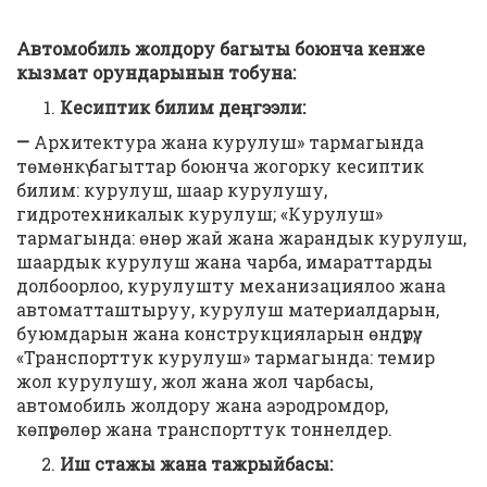
Автомобиль жолдору багыты боюнча кенже
кызмат орундарынын тобуна:
Кесиптик билим деңгээли:
—
Архитектура жана курулуш» тармагында
төмөнкү багыттар боюнча жогорку кесиптик
билим: курулуш, шаар курулушу,
гидротехникалык курулуш; «Курулуш»
тармагында: өнөр жай жана жарандык курулуш,
шаардык курулуш жана чарба, имараттарды
долбоорлоо, курулушту механизациялоо жана
автоматташтыруу, курулуш материалдарын,
буюмдарын жана конструкцияларын өндүрүү;
«Транспорттук курулуш» тармагында: темир
жол курулушу, жол жана жол чарбасы,
автомобиль жолдору жана аэродромдор,
көпүрөлөр жана транспорттук тоннелдер.
Иш стажы жана тажрыйбасы: