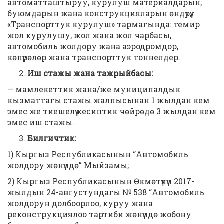
автоматташтыруу, курулуш материалдарын,
буюмдарын жана конструкцияларын өндүрүү;
«Транспорттук курулуш» тармагында: темир
жол курулушу, жол жана жол чарбасы,
автомобиль жолдору жана аэродромдор,
көпүрөлөр жана транспорттук тоннелдер.
Иш стажы жана тажрыйбасы:
— мамлекеттик жана/же муниципалдык
кызматтагы стажы жалпысынан 1 жылдан кем
эмес же тиешелүү кесиптик чөйрөдө 3 жылдан кем
эмес иш стажы.
Билгичтик
:
1) Кыргыз Республикасынын “Автомобиль
жолдору жөнүндө” Мыйзамы;
2) Кыргыз Республикасынын Өкмөтүнүн 2017-
жылдын 24-августундагы № 538 “Автомобиль
жолдорун долбоорлоо, куруу жана
реконструкциялоо тартиби жөнүндө жобону