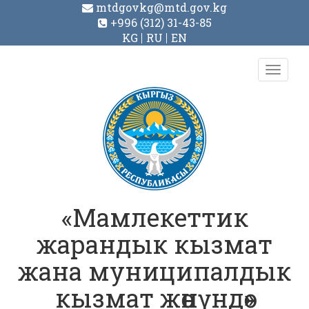
mtdgovkg@mtd.gov.kg
+996 (312) 31-43-85
KG
RU
EN
Toggl
navig
«Мамлекеттик
жарандык кызмат
жана муниципалдык
кызмат жөнүндө»