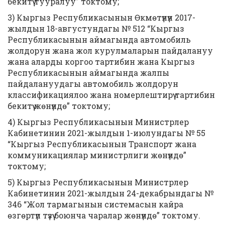
бекитүү тууралуу” токтому;
3) Кыргыз Республикасынын Өкмөтүнүн 2017-
жылдын 18-августундагы № 512 “Кыргыз
Республикасынын аймагында автомобиль
жолдорун жана жол курулмаларын пайдалануу
жана аларды коргоо тартибин жана Кыргыз
Республикасынын аймагында жалпы
пайдалануудагы автомобиль жолдорун
классификациялоо жана номерлештирүү тартибин
бекитүү жөнүндө” токтому;
4) Кыргыз Республикасынын Министрлер
Кабинетинин 2021-жылдын 1-июлундагы № 55
“Кыргыз Республикасынын Транспорт жана
коммуникациялар министрлиги жөнүндө”
токтому;
5) Кыргыз Республикасынын Министрлер
Кабинетинин 2021-жылдын 24-декабрындагы №
346 “Жол тармагынын системасын кайра
өзгөртүп түзүү боюнча чаралар жөнүндө” токтому.