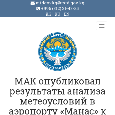
mtdgovkg@mtd.gov.kg
+996 (312) 31-43-85
KG
RU
EN
Toggl
navig
МАК опубликовал
результаты анализа
метеоусловий в
аэропорту «Манас» к