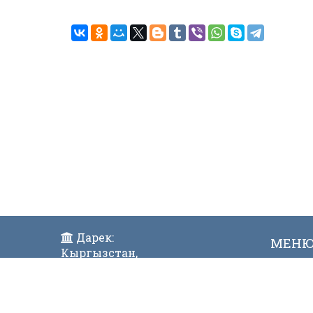
Дарек:
МЕН
Кыргызстан,
Жаң
Бишкек ш., Исанов көчөсү 42
Виде
Индекс:720017
Телефон: