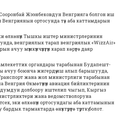
ооронбай Жээнбековдун Венгрияга болгон иш
Венгриянын ортосунда түз аба каттамдарын
эки өлкөнүн Тышкы иштер министрлеринин
унда, венгриялык тарап венгриялык «WizzAir»
 ачуу мүмкүнчүлүгүн карап көрүүгө даяр
 мамлекеттик органдары тарабынан Будапешт-
ы ачуу боюнча жигердүү иш алып барышууда,
Транспорт жана жол министрлиги тарабынан
а Венгрия Өкмөтүнүн авиация бийликтеринин
орандумдун долбоору иштелип чыгып, Кыргыз
нистрликтери жана ведомстволоруна
сек, эки өлкөнүн ортосундагы аба каттамынын
дык тармактарда өнүктүрүүгө түрткү болот.