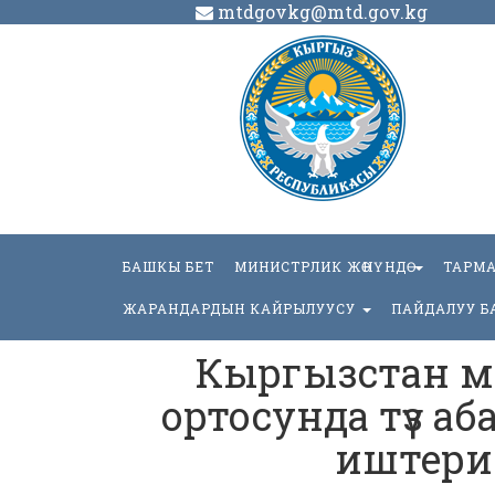
mtdgovkg@mtd.gov.kg
БАШКЫ БЕТ
МИНИСТРЛИК ЖӨНҮНДӨ
ТАРМ
ЖАРАНДАРДЫН КАЙРЫЛУУСУ
ПАЙДАЛУУ Б
Кыргызстан м
ортосунда түз а
иштери 