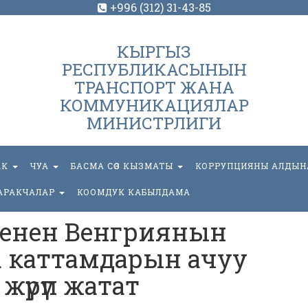
+996 (312) 31-43-85
КЫРГЫЗ
РЕСПУБЛИКАСЫНЫН
ТРАНСПОРТ ЖАНА
КОММУНИКАЦИЯЛАР
МИНИСТРЛИГИ
АК
ЧУА
БАСМА СӨЗ КЫЗМАТЫ
КОРРУПЦИЯНЫ АЛДЫН
АРАКЧАЛАР
КООМДУК КАБЫЛДАМА
енен Венгриянын
ба каттамдарын ачуу
жүрүп жатат