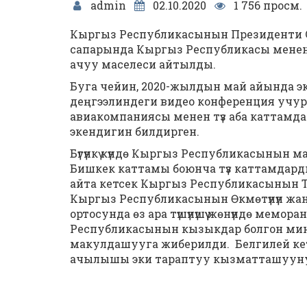
admin
02.10.2020
1 756 просм.
Кыргыз Республикасынын Президенти С
сапарында Кыргыз Республикасы менен 
ачуу маселеси айтылды.
Буга чейин, 2020-жылдын май айында 
деңгээлиндеги видео конференция учур
авиакомпаниясы менен түз аба каттамдарын
экендигин билдирген.
Бүгүнкү күндө Кыргыз Республикасынын
Бишкек каттамы боюнча түз каттамдард
айта кетсек Кыргыз Республикасынын 
Кыргыз Республикасынын Өкмөтүнүн жан
ортосунда өз ара түшүнүшүү жөнүндө мем
Республикасынын кызыкдар болгон ми
макулдашууга жиберилди. Белгилей кет
ачылышы эки тараптуу кызматташууну бар