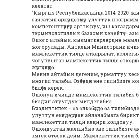
келатат.
“Кыргыз Республикасында 2014-2020-жыл
саясатын өркүндөтүүнүн улуттук прогр
компетенттүүлүгүн арттыруу, иш кагазда
терминологиялык базасын кеңейтүү — аз
Ошого ылайык, кызматкерлердин мамлеке
жогорулады. Анткени Министрлик ичинде
мамлекеттик тилде аткарылат, коллег
чогулуштар мамлекеттик тилде өткөрү
жүргүзүлүүдө.
Менин айтайын дегеним, урматтуу кесип
мезгил талабы. Өзүбүздүн эне тилибизге к
билүүбүз керек.
Ошонун ичинде мамлекеттик тилибиз болг
биздин атуулдук милдетибиз.
Биздинтилек – өз өлкөбүздө өз тилибизд
улуттун өкүлдөрүнөн айланабызга бирик
мамлекеттик тилди кеңири колдонуу.
Ошондуктан,жалпыбыз эне тилибизге ак
эмгек өтөсөк дейм. Мамлекеттик тили биз