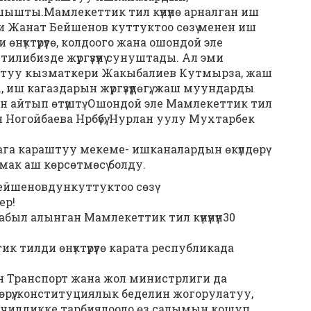
ышты.Мамлекеттик тил күнүнѳ арналган иш
и Жанат Бейшенов куттуктоо сѳзү менен иш
нүктүрүүгѳ, колдоого жана ошондой эле
илибизде жүргүзүүнү сунуштады. Ал эми
туу кызматкери Жакыбалиев Кутмырза, жаш
иш кагаздарын жүргүзүүдѳгү, жаш муундарды
ин айтып ѳтүштү. Ошондой эле Мамлекеттик тил
Ногойбаева Нрбүбү, Нурлан уулу Мухтарбек
га караштуу мекеме- ишканалардын ѳкүлдѳрү
ак аш кѳрсѳтмѳсү болду.
ейшеновдункуттуктоо сөзү
ер!
кабыл алынган Мамлекеттик тил күнүнүн30
тилди өнүктүрүүгө карата республикада
 Транспорт жана жол министрлиги да
рүү, конституциялык беделин жогорулатуу,
чилдикке тарбиялоодо өз салымын кошуп