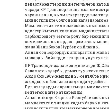
департаменттердин жетекчилери катыш
чарада КР Транспорт жана жол министр
чараны ачып, кызматкерлерди эне тилди ѳ
министрликте болгон иш кагаздарын ѳз т
Мамлекеттик тил комиссиясынын жооп
адистер кыргыз тилинин маданияттагы, 
тарбиялоодогу ѳзгѳчѳ ролу бар экендиг
комиссиясынын ардак грамотасы менен 
жана Жаныбеков Нурбек сыйланды.
Андан соң Борбордук аппараттын жана а
ырларды, бийлерди аткарып улуттук там
КР Транспорт жана жол министри Ж.С.Б
Саламатсыздарбы, урматтуу кесиптешт
Азыр биз 1989-жылдын 23-сентябрь күнү 
жылдыгын белгилөө алдында турабыз.
Бул жылдардын аралыгында мамлекеттик 
көптөгөн иштер аткарылды.
Анын ичинде Кыргыз Республикасынын
мамлекеттик тилдин кадыр-баркын көтө
министрликтин кызматкерлерин мекен