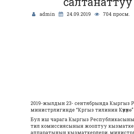
салтанаттуу 
admin
24.09.2019
704 просм.
2019-жылдын 23- сентябрында Кыргыз 
министрлигинде “Кргыз тилинин Күнүнѳ” 
Бул иш чарага Кыргыз Республикасын
тил комиссиясынын жооптуу кызматке
аппаратынын кызматкерлери, министр