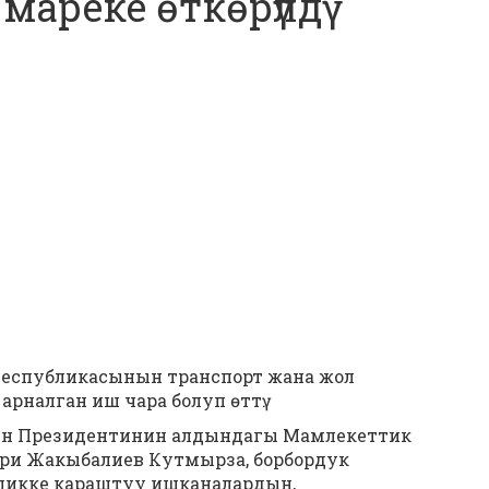
мареке ѳткѳрүлдү
Республикасынын транспорт жана жол
арналган иш чара болуп ѳттү.
ын Президентинин алдындагы Мамлекеттик
ри Жакыбалиев Кутмырза, борбордук
ликке караштуу ишканалардын,