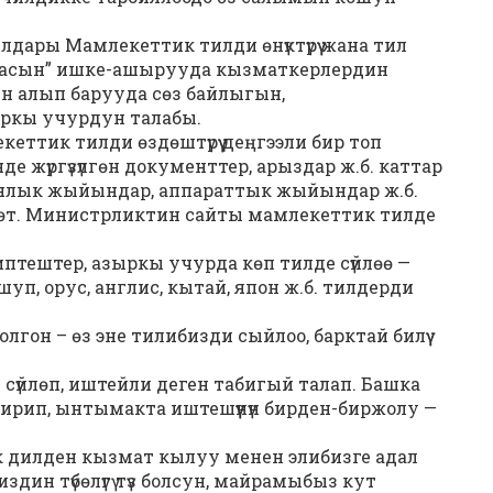
дары Мамлекеттик тилди өнүктүрүү жана тил
аммасын” ишке-ашырууда кызматкерлердин
рын алып барууда сөз байлыгын,
ыркы учурдун талабы.
ттик тилди өздөштүрүү деңгээли бир топ
 жүргүзүлгөн документтер, арыздар ж.б. каттар
иялык жыйындар, аппараттык жыйындар ж.б.
лөт. Министрликтин сайты мамлекеттик тилде
тештер, азыркы учурда көп тилде сүйлөө —
ошуп, орус, англис, кытай, япон ж.б. тилдерди
он – өз эне тилибизди сыйлоо, барктай билүү
е сүйлөп, иштейли деген табигый талап. Башка
тирип, ынтымакта иштешүүнүн бирден-биржолу —
 дилден кызмат кылуу менен элибизге адал
дин түбөлүгү түз болсун, майрамыбыз кут