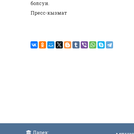
болсун.
Пресс-кызмат
Дарек: