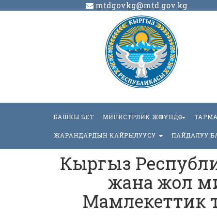
mtdgovkg@mtd.gov.kg
БАШКЫ БЕТ
МИНИСТРЛИК ЖӨНҮНДӨ
ТАРМ
ЖАРАНДАРДЫН КАЙРЫЛУУСУ
ПАЙДАЛУУ Б
Кыргыз Республ
жана жол м
Мамлекеттик ти