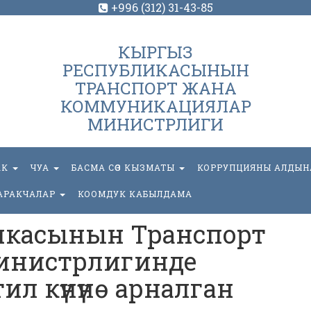
+996 (312) 31-43-85
КЫРГЫЗ
РЕСПУБЛИКАСЫНЫН
ТРАНСПОРТ ЖАНА
КОММУНИКАЦИЯЛАР
МИНИСТРЛИГИ
АК
ЧУА
БАСМА СӨЗ КЫЗМАТЫ
КОРРУПЦИЯНЫ АЛДЫН
АРАКЧАЛАР
КООМДУК КАБЫЛДАМА
икасынын Транспорт
инистрлигинде
л күнүнө арналган