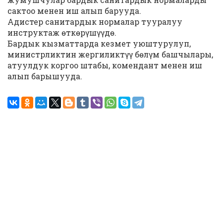
сактоо менен иш алып барууда.
Адистер санитардык нормалар тууралуу
инструктаж өткөрүшүүдө.
Бардык кызматтарда кезмет уюштурулуп,
министрликтин жергиликтүү бөлүм башчылары,
атуулдук коргоо штабы, комендант менен иш
алып барышууда.