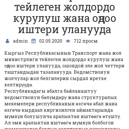
тейлеген жолдордо
курулуш жана оңдоо
иштери уланууда
admin
02.05.2020
712 просм.
Кыргыз Республикасынын Транспорт жана жол
министрлиги тейлеген жолдордо курулуш жана
оңдоо иштери уланууда, ошондой эле жол четтери
таштандыдан тазаланууда. Ведомствонун
жолчулар жол белгилерин сырдап иретке
келтирүүдө.
Республикадагы абалга байланаштуу
ведомствонун бөлүмдөрү жана структуралык
мекемелери республиканын өзгөчө абал жана
өзгөчө кырдаал киргизилген аймактарында
мүмкүн болушунча аралыктан иштөөгө өтүштү.
Ал эми аралыктан иштөөгө мүмкүн болбогон
жумушчулар бардык санитардык нормаларды