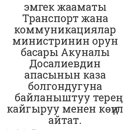
эмгек жааматы
Транспорт жана
коммуникациялар
министринин орун
басары Акуналы
Досалиевдин
апасынын каза
болгондугуна
байланыштуу терең
кайгыруу менен көңүл
айтат.