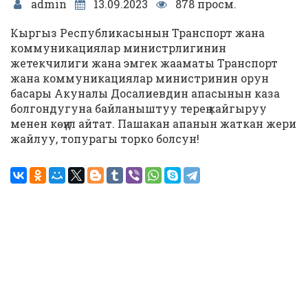
admin
13.09.2023
878 просм.
Кыргыз Республикасынын Транспорт жана
коммуникациялар министрлигинин
жетекчилиги жана эмгек жааматы Транспорт
жана коммуникациялар министринин орун
басары Акуналы Досалиевдин апасынын каза
болгондугуна байланыштуу терең кайгыруу
менен көңүл айтат. Пашакан апанын жаткан жери
жайлуу, топурагы торко болсун!