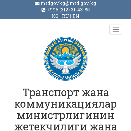
mtdgovkg@mtd.gov.kg
+996 (312) 31-43-85
KG
RU
EN
Toggl
navig
Транспорт жана
коммуникациялар
министрлигинин
жетекчилиги жана