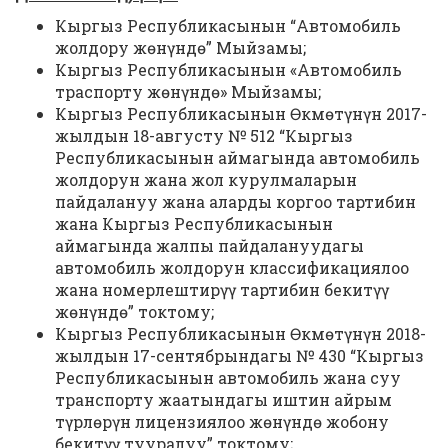
Кыргыз Республикасынын “Автомобиль
жолдору жөнүндө” Мыйзамы;
Кыргыз Республикасынын «Автомобиль
траспорту жөнүндө» Мыйзамы;
Кыргыз Республикасынын Өкмөтүнүн 2017-
жылдын 18-августу № 512 “Кыргыз
Республикасынын аймагында автомобиль
жолдорун жана жол курулмаларын
пайдалануу жана аларды коргоо тартибин
жана Кыргыз Республикасынын
аймагында жалпы пайдалануудагы
автомобиль жолдорун классификациялоо
жана номерлештирүү тартибин бекитүү
жөнүндө” токтому;
Кыргыз Республикасынын Өкмөтүнүн 2018-
жылдын 17-сентябрындагы № 430 “Кыргыз
Республикасынын автомобиль жана суу
транспорту жаатындагы иштин айрым
түрлөрүн лицензиялоо жөнүндө жобону
бекитүү тууралуу” токтому;