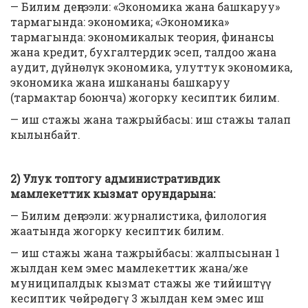
— Билим деңгээли: «Экономика жана башкаруу»
тармагында: экономика; «Экономика»
тармагында: экономикалык теория, финансы
жана кредит, бухгалтердик эсеп, талдоо жана
аудит, дүйнөлүк экономика, улуттук экономика,
экономика жана ишкананы башкаруу
(тармактар боюнча) жогорку кесиптик билим.
— иш стажы жана тажрыйбасы: иш стажы талап
кылынбайт.
2) Улук топтогу административдик
мамлекеттик кызмат орундарына:
— Билим деңгээли: журналистика, филология
жаатында жогорку кесиптик билим.
— иш стажы жана тажрыйбасы: жалпысынан 1
жылдан кем эмес мамлекеттик жана/же
муниципалдык кызмат стажы же тийиштүү
кесиптик чөйрөдөгү 3 жылдан кем эмес иш