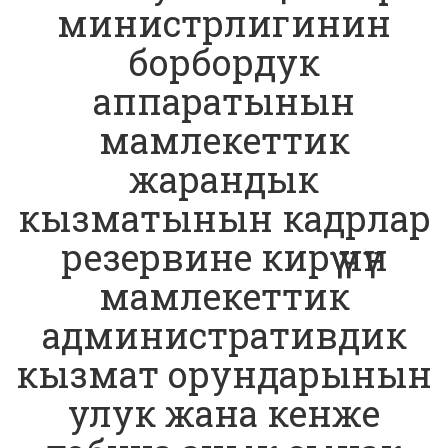
министрлигинин
борбордук
аппаратынын
мамлекеттик
жарандык
кызматынын кадрлар
резервине кирүү үчүн
мамлекеттик
административдик
кызмат орундарынын
улук жана кенже