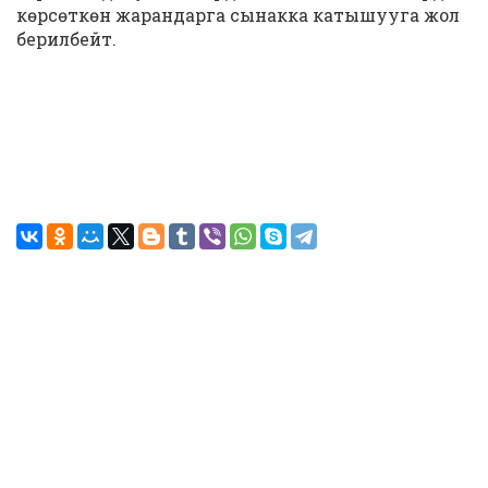
көрсөткөн жарандарга сынакка катышууга жол
берилбейт.