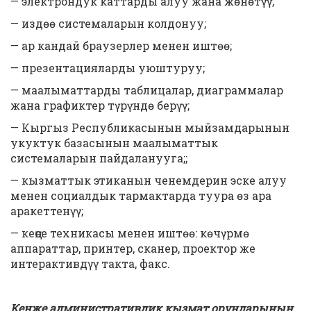
— электрондук каттарды алуу жана жөнөтүү;
— издөө системаларын колдонуу;
— ар кандай браузерлер менен иштөө;
— презентацияларды уюштуруу;
— маалыматтарды таблицалар, диаграммалар
жана графиктер түрүндө берүү;
— Кыргыз Республикасынын мыйзамдарынын
укуктук базасынын маалыматтык
системаларын пайдаланууга;;
— кызматтык этиканын ченемдерин эске алуу
менен социалдык тармактарда туура өз ара
аракеттенүү;
— кеңсе техникасы менен иштөө: көчүрмө
аппараттар, принтер, сканер, проектор же
интерактивдүү такта, факс.
Кенже административдик кызмат орундарынын