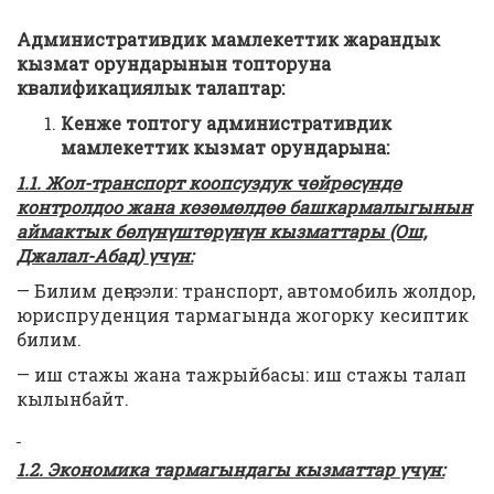
Административдик мамлекеттик жарандык
кызмат орундарынын топторуна
квалификациялык талаптар:
Кенже топтогу административдик
мамлекеттик кызмат орундарына:
1.1. Жол-транспорт коопсуздук ч
өйрөсүндө
контролдоо жана көзөмөлдөө башкармалыгынын
аймактык бөлүнүштөрүнүн кызматтары (Ош,
Джалал-Абад) үчүн:
— Билим деңгээли: транспорт, автомобиль жолдор,
юриспруденция тармагында жогорку кесиптик
билим.
— иш стажы жана тажрыйбасы: иш стажы талап
кылынбайт.
1.2. Экономика тармагындагы кызматтар үчүн: