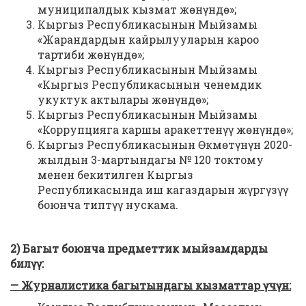
муниципалдык кызмат жөнүндө»;
Кыргыз Республикасынын Мыйзамы
«Жарандардын кайрылууларын кароо
тартиби жөнүндө»;
Кыргыз Республикасынын Мыйзамы
«Кыргыз Республикасынын ченемдик
укуктук актылары жөнүндө»;
Кыргыз Республикасынын Мыйзамы
«Коррупцияга каршы аракеттенүү жөнүндө»;
Кыргыз Республикасынын Өкмөтүнүн 2020-
жылдын 3-мартындагы № 120 токтому
менен бекитилген Кыргыз
Республикасында иш кагаздарын жүргүзүү
боюнча типтүү нускама.
2) Багыт боюнча предметтик мыйзамдарды
билүү:
— Журналистика багытындагы кызматтар үчүн: