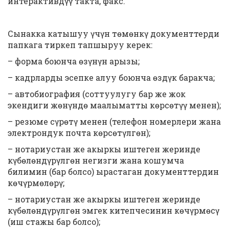
интерактивдүү такта, факс.
Сынакка катышуу үчүн төмөнкү документтерди
папкага тиркеп тапшыруу керек:
– форма боюнча өзүнүн арызы;
– кадрларды эсепке алуу боюнча өздүк баракча;
– автобиография (соттуулугу бар же жок
экендиги жөнүндө маалыматты көрсөтүү менен);
– резюме сүрөтү менен (телефон номерлери жана
электрондук почта көрсөтүлгөн);
– нотариустан же акыркы иштеген жеринде
күбөлөндүрүлгөн негизги жана кошумча
билимин (бар болсо) ырастаган документтердин
көчүрмөлөрү;
– нотариустан же акыркы иштеген жеринде
күбөлөндүрүлгөн эмгек китепчесинин көчүрмөсү
(иш стажы бар болсо);