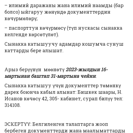
– илимий даражаны жана илимий наамды (бар
болсо) ыйгаруу жөнүндө документтердин
көчүрмөлөрү;
– паспорттун көчүрмөсү (түп нускасы сынакка
келгенде көрсөтүлөт).
Сынакка катышуучу адамдар кошумча сунуш
каттарды бере алышат.
Арыз берүүнүн мөөнөтү
202
3
-жылдын
16-
мартынан баштап 31-мартына
чейин
.
Сынакка катышуу үчүн документтер төмөнкү
дарек боюнча кабыл алынат: Бишкек шаары, Н.
Исанов көчөсү 42, 305- кабинет, сурап билүү тел:
314108.
ЭСКЕРТҮҮ: Белгиленген талаптарга жооп
бербеген документтерди жана маалыматтарды