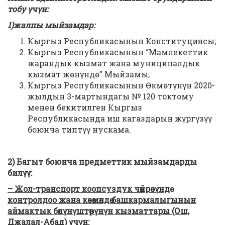
тобу үчүн:
1)жалпы мыйзамдар:
Кыргыз Республикасынын Конституциясы;
Кыргыз Республикасынын “Мамлекеттик
жарандык кызмат жана муниципалдык
кызмат жөнүндө” Мыйзамы;
Кыргыз Республикасынын Өкмөтүнүн 2020-
жылдын 3-мартындагы № 120 токтому
менен бекитилген Кыргыз
Республикасында иш кагаздарын жүргүзүү
боюнча типтүү нускама.
2) Багыт боюнча предметтик мыйзамдарды
билүү:
– Жол-транспорт коопсуздук чөйрөсүндө
контролдоо жана көзөмөлдөө башкармалыгынын
аймактык бөлүнүштөрүнүн кызматтары (Ош,
Джалал-Абад) үчүн: