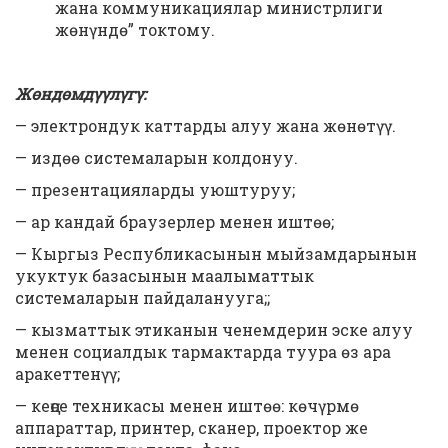
жана коммуникациялар министрлиги
жөнүндө” токтому.
Жөндөмдүүлүгү:
— электрондук каттарды алуу жана жөнөтүү.
— издөө системаларын колдонуу.
— презентацияларды уюштуруу;
— ар кандай браузерлер менен иштөө;
— Кыргыз Республикасынын мыйзамдарынын
укуктук базасынын маалыматтык
системаларын пайдаланууга;;
— кызматтык этиканын ченемдерин эске алуу
менен социалдык тармактарда туура өз ара
аракеттенүү;
— кеңсе техникасы менен иштөө: көчүрмө
аппараттар, принтер, сканер, проектор же