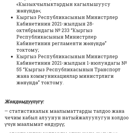
«Кызыкчылыктардын кагылышуусу
жөнүндө»;
Кыргыз Республикасынын Министрлер
Кабинетинин 2021-жылдын 28-
октябрындагы № 233 “Кыргыз
Республикасынын Министрлер
Кабинетинин регламенти жөнүндө”
токтому;
Кыргыз Республикасынын Министрлер
Кабинетинин 2021-жылдын 1-июлундагы №
55 “Кыргыз Республикасынын Транспорт
жана коммуникациялар министрлиги
жөнүндө” токтому.
Жөндөмдүүлүгү:
— статистикалык маалыматтарды талдоо жана
чечим кабыл алуунун натыйжалуулугун колдоо
үчүн маалымат өндүрүү;