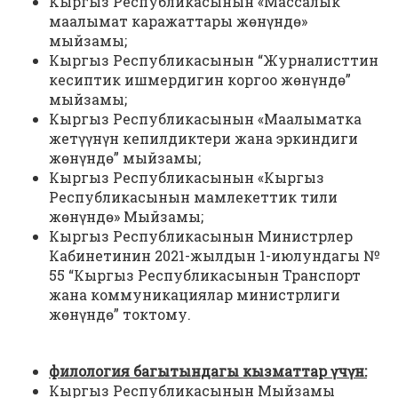
Кыргыз Республикасынын «Массалык
маалымат каражаттары жөнүндө»
мыйзамы;
Кыргыз Республикасынын “Журналисттин
кесиптик ишмердигин коргоо жөнүндө”
мыйзамы;
Кыргыз Республикасынын «Маалыматка
жетүүнүн кепилдиктери жана эркиндиги
жөнүндө” мыйзамы;
Кыргыз Республикасынын «Кыргыз
Республикасынын мамлекеттик тили
жөнүндө» Мыйзамы;
Кыргыз Республикасынын Министрлер
Кабинетинин 2021-жылдын 1-июлундагы №
55 “Кыргыз Республикасынын Транспорт
жана коммуникациялар министрлиги
жөнүндө” токтому.
филология багытындагы кызматтар үчүн:
Кыргыз Республикасынын Мыйзамы