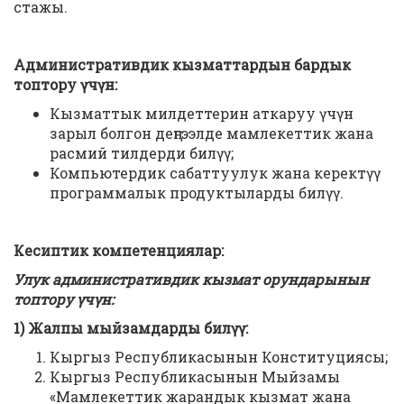
стажы.
Административдик кызматтардын бардык
топтору үчүн:
Кызматтык милдеттерин аткаруу үчүн
зарыл болгон деңгээлде мамлекеттик жана
расмий тилдерди билүү;
Компьютердик сабаттуулук жана керектүү
программалык продуктыларды билүү.
Кесиптик компетенциялар:
Улук административдик кызмат орундарынын
топтору үчүн:
1) Жалпы мыйзамдарды билүү
:
Кыргыз Республикасынын Конституциясы;
Кыргыз Республикасынын Мыйзамы
«Мамлекеттик жарандык кызмат жана