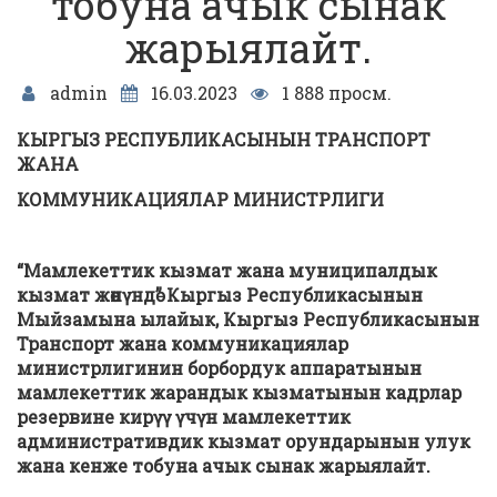
тобуна ачык сынак
жарыялайт.
admin
16.03.2023
1 888 просм.
КЫРГЫЗ РЕСПУБЛИКАСЫНЫН ТРАНСПОРТ
ЖАНА
КОММУНИКАЦИЯЛАР МИНИСТРЛИГИ
“Мамлекеттик кызмат жана муниципалдык
кызмат жөнүндө” Кыргыз Республикасынын
Мыйзамына ылайык, Кыргыз Республикасынын
Транспорт жана коммуникациялар
министрлигинин борбордук аппаратынын
мамлекеттик жарандык кызматынын кадрлар
резервине кирүү үчүн мамлекеттик
административдик кызмат орундарынын улук
жана кенже тобуна ачык сынак жарыялайт.