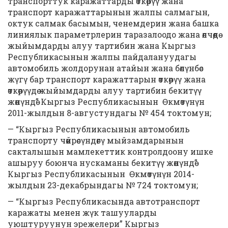
транспорттук каражаттарды өткөрүү жана
транспорт каражаттарынын жалпы салмагын,
октук салмак басымын, ченемдерин жана башка
линиялык параметрлерин таразалоодо жана өлчөөдө
жыйымдарды алуу тартибин жана Кыргыз
Республикасынын жалпы пайдалануудагы
автомобиль жолдорунан атайын жана бөлүнбөс
жүгү бар транспорт каражаттарын өткөрүү жана
өткөрүүдө жыйымдарды алуу тартибин бекитүү
жөнүндө” Кыргыз Республикасынын Өкмөтүнүн
2011-жылдын 8-августундагы № 454 токтомун;
— “Кыргыз Республикасынын автомобиль
транспорту чөйрөсүндөгү мыйзамдарынын
сакталышын мамлекеттик контролдоону ишке
ашыруу боюнча нускаманы бекитүү жөнүндө”
Кыргыз Республикасынын Өкмөтүнүн 2014-
жылдын 23-декабрындагы № 724 токтомун;
— “Кыргыз Республикасында автотранспорт
каражаты менен жүк ташууларды
уюштуруунун эрежелери” Кыргыз