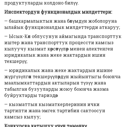
продуктуларды колдоно билүү.
Инспектордун функционалдык милдеттери:
— башкармалыктын жана бөлүмдүн жоболоруна
ылайык функционалдык милдеттерди аткаруу;
— Ысык-Көл облусунун аймагында транспорттук
иштер жана транспорттук процессти камсыз
кылуучу кызмат көрсөтүүлөр менен алектенген
юридикалык жана жеке жактардын ишин
текшерүү;
— юридикалык жана жеке жактардын ишине
жүргүзүлгөн текшерүүлөрдүн жыйынтыгы боюнча
маалымкаттардын актыларын түзүү жана
табылган бузууларды жоюу боюнча жазма
буйруктарды тариздөө;
— кызматтын кызматкерлеринин ички
тартипти жана эмгек тартибин сактоосун
камсыз кылуу;
Конкурска катышуу үчүн төмөнкү