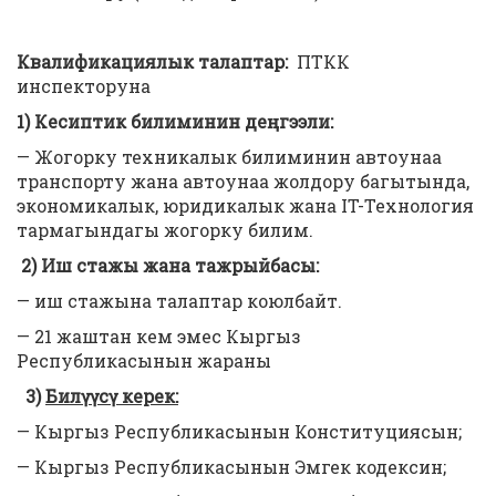
Квалификациялык талаптар:
ПТКК
инспекторуна
1) Кесиптик билиминин деңгээли:
— Жогорку техникалык билиминин автоунаа
транспорту жана автоунаа жолдору багытында,
экономикалык, юридикалык жана IT-Технология
тармагындагы жогорку билим.
2) Иш стажы жана тажрыйбасы:
— иш стажына талаптар коюлбайт.
— 21 жаштан кем эмес Кыргыз
Республикасынын жараны
3)
Билүүсү керек:
— Кыргыз Республикасынын Конституциясын;
— Кыргыз Республикасынын Эмгек кодексин;