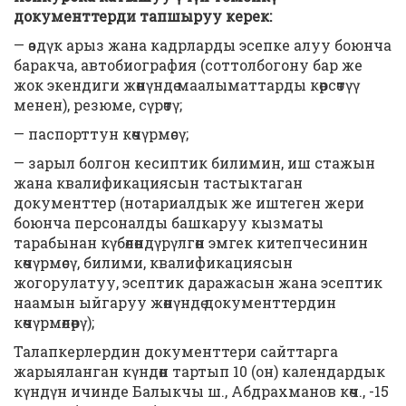
документтерди тапшыруу керек:
— өздүк арыз жана кадрларды эсепке алуу боюнча
баракча, автобиография (соттолбогону бар же
жок экендиги жөнүндө маалыматтарды көрсөтүү
менен), резюме, сүрөтү;
— паспорттун көчүрмөсү;
— зарыл болгон кесиптик билимин, иш стажын
жана квалификациясын тастыктаган
документтер (нотариалдык же иштеген жери
боюнча персоналды башкаруу кызматы
тарабынан күбөлөндүрүлгөн эмгек китепчесинин
көчүрмөсү, билими, квалификациясын
жогорулатуу, эсептик даражасын жана эсептик
наамын ыйгаруу жөнүндө документтердин
көчүрмөлөрү);
Талапкерлердин документтери сайттарга
жарыяланган күндөн тартып 10 (он) календардык
күндүн ичинде Балыкчы ш., Абдрахманов көч., -15