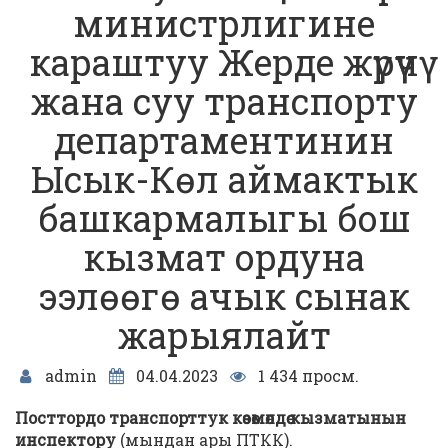
министрлигине
караштуу Жерде жүрүүчү
жана суу транспорту
департаментинин
Ысык-Көл аймактык
башкармалыгы бош
кызмат ордуна
ээлөөгө ачык сынак
жарыялайт
admin
04.04.2023
1 434 просм.
Посттордо транспорттук кѳзѳмѳлдѳѳ кызматынын
инспектору
(мындан ары ПТКК).