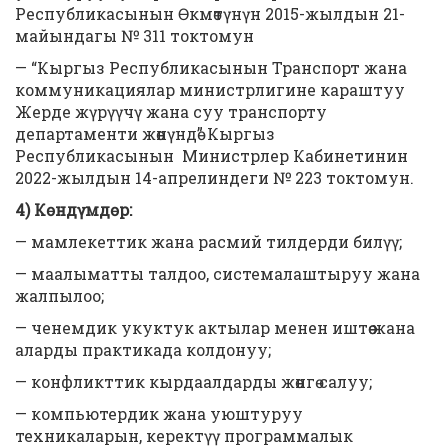
Республикасынын Өкмөтүнүн 2015-жылдын 21-
майындагы № 311 токтомун
— “Кыргыз Республикасынын Транспорт жана
коммуникациялар министрлигине караштуу
Жерде жүрүүчү жана суу транспорту
департаменти жөнүндө” Кыргыз
Республикасынын Министрлер Кабинетинин
2022-жылдын 14-апрелиндеги № 223 токтомун.
4) Көндүмдөр:
— мамлекеттик жана расмий тилдерди билүү;
— маалыматты талдоо, системалаштыруу жана
жалпылоо;
— ченемдик укуктук актылар менен иштөө жана
аларды практикада колдонуу;
— конфликттик кырдаалдарды жөнгө салуу;
— компьютердик жана уюштуруу
техникаларын, керектүү программалык