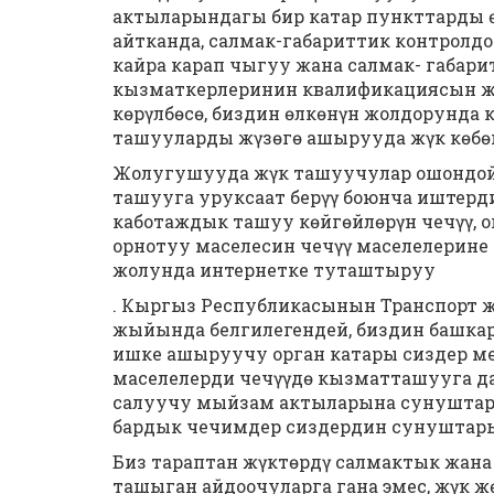
актыларындагы бир катар пункттарды 
айтканда, салмак-габариттик контролд
кайра карап чыгуу жана салмак- габар
кызматкерлеринин квалификациясын жог
көрүлбөсө, биздин өлкөнүн жолдорунда
ташууларды жүзөгө ашырууда жүк көбөй
Жолугушууда жүк ташуучулар ошондой 
ташууга уруксаат берүү боюнча иштерд
каботаждык ташуу көйгөйлөрүн чечүү, о
орнотуу маселесин чечүү маселелерине
жолунда интернетке туташтыруу
. Кыргыз Республикасынын Транспорт 
жыйында белгилегендей, биздин башка
ишке ашыруучу орган катары сиздер м
маселелерди чечүүдө кызматташууга да
салуучу мыйзам актыларына сунуштард
бардык чечимдер сиздердин сунуштарың
Биз тараптан жүктөрдү салмактык жана
ташыган айдоочуларга гана эмес, жүк ж