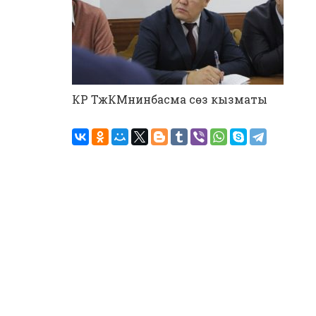
КР ТжКМнинбасма сөз кызматы