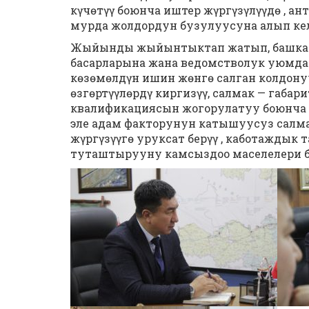
күчөтүү боюнча иштер жүргүзүлүүдө , а
мурда жолдордун бузулуусуна алып кел
Жыйынды жыйынтыктап жатып, башкарм
басарларына жана ведомстволук уюмда
көзөмөлдүн ишин жөнгө салган колдон
өзгөртүүлөрдү киргизүү, салмак — габа
квалификациясын жогорулатуу боюнча 
эле адам факторунун катышуусуз салм
жүргүзүүгө уруксат берүү , каботаждык
туташтырууну камсыздоо маселелери бо