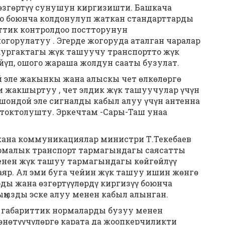
өзгөртүү сунушун киргизишти. Башкача
оо боюнча колдонулуп жаткан стандарттарды
иттик контролдоо постторунун
орулатуу . Эгерде жогоруда аталган чаралар
 кургактагы жүк ташуучу транспортто жүк
үп, ошого жараша жолдун сааты бузулат.
эле жакынкы жана алыскы чет өлкөлөргө
и жакшыртуу , чет элдик жүк ташуучулар үчүн
шондой эле сигналды кабыл алуу үчүн антенна
 токтолушту. Эркечтам -Сары-Таш унаа
жана коммуникациялар министри Т.Текебаев
рмалык транспорт тармагындагы саясатты
енен жүк ташуу тармагындагы көйгөйлүү
яр. Ал эми буга чейин жүк ташуу ишин жөнгө
ы жана өзгөртүүлөрдү киргизүү боюнча
ызды эске алуу менен кабыл алынган.
 габариттик нормаларды бузуу менен
өнөтүүчүлөргө карата да жоопкерчиликти