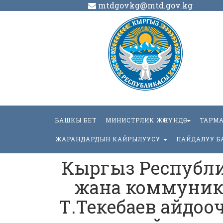
mtdgovkg@mtd.gov.kg
БАШКЫ БЕТ
МИНИСТРЛИК ЖӨНҮНДӨ
ТАРМ
ЖАРАНДАРДЫН КАЙРЫЛУУСУ
ПАЙДАЛУУ Б
Кыргыз Республ
жана коммуник
Т.Текебаев айдоо