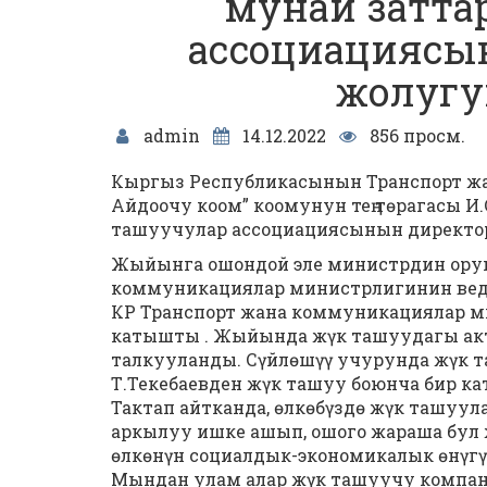
мунай затта
ассоциациясын
жолугуш
admin
14.12.2022
856 просм.
Кыргыз Республикасынын Транспорт жа
Айдоочу коом” коомунун тең төрагасы 
ташуучулар ассоциациясынын директор
Жыйынга ошондой эле министрдин орун
коммуникациялар министрлигинин ве
КР Транспорт жана коммуникациялар м
катышты . Жыйында жүк ташуудагы акт
талкууланды. Сүйлөшүү учурунда жүк
Т.Текебаевден жүк ташуу боюнча бир ка
Тактап айтканда, өлкөбүздө жүк ташуул
аркылуу ишке ашып, ошого жараша бул 
өлкөнүн социалдык-экономикалык өнүг
Мындан улам алар жүк ташуучу компа