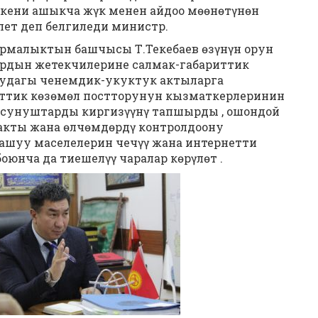
нткени ашыкча жүк менен айдоо мөөнөтүнөн
ет деп белгиледи министр.
алыктын башчысы Т.Текебаев өзүнүн орун
рдын жетекчилерине салмак-габариттик
уудагы ченемдик-укуктук актыларга
риттик көзөмөл постторунун кызматкерлеринин
сунуштарды киргизүүнү тапшырды , ошондой
акты жана өлчөмдөрдү контролдоону
 ташуу маселелерин чечүү жана интернетти
юнча да тиешелүү чаралар көрүлөт .