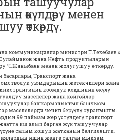
рын ташуучулар
ын өкүлдөрү менен
уу өткөрдү.
на коммуникациялар министри Т.Текебаев «
И.Сулайманов жана Нефть продуктыларын
у Ч.Жаныбаев менен жолугушуу өткөрдү.
 басарлары, Транспорт жана
домстволук уюмдарынын жетекчилери жана
инистрлигинин коомдук кеңешинин өкүлү
уалдуу маселелер жана көйгөйлөр
 ташуучулар башкармалыктын башчысы
тар маселелерди чечип берүүнү суранышты.
ардын 99 пайызы жер үстүндөгү транспорт
жаатта иш алып барган жүк ташуучулар
үүсүнө салым кошуп жатканын белгилешти.
ниялардын ишин жөнгө салган мыйзам