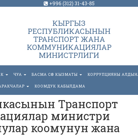
+996 (312) 31-43-85
КЫРГЫЗ
РЕСПУБЛИКАСЫНЫН
ТРАНСПОРТ ЖАНА
КОММУНИКАЦИЯЛАР
МИНИСТРЛИГИ
АК
ЧУА
БАСМА СӨЗ КЫЗМАТЫ
КОРРУПЦИЯНЫ АЛДЫН
АРАКЧАЛАР
КООМДУК КАБЫЛДАМА
икасынын Транспорт
ациялар министри
чулар коомунун жана