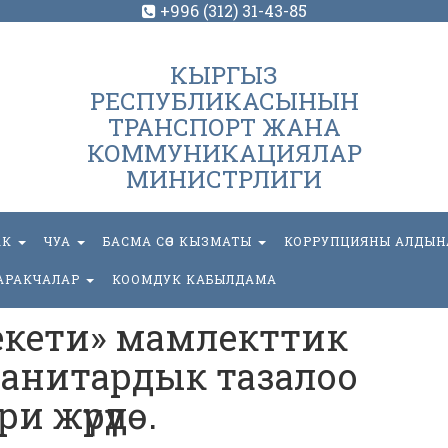
+996 (312) 31-43-85
КЫРГЫЗ
РЕСПУБЛИКАСЫНЫН
ТРАНСПОРТ ЖАНА
КОММУНИКАЦИЯЛАР
МИНИСТРЛИГИ
АК
ЧУА
БАСМА СӨЗ КЫЗМАТЫ
КОРРУПЦИЯНЫ АЛДЫН
АРАКЧАЛАР
КООМДУК КАБЫЛДАМА
екети» мамлекттик
анитардык тазалоо
и жүрүүдѳ.