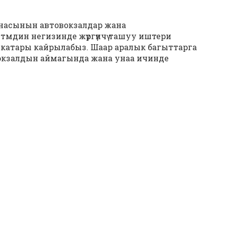
насынын автовокзалдар жана
тмдин негизинде жүргүнчү ташуу иштери
 катары кайрылабыз. Шаар аралык багыттарга
окзалдын аймагында жана унаа ичинде