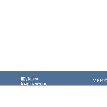
Дарек:
МЕН
Кыргызстан,
Жаң
Бишкек ш., Исанов көчөсү 42
Виде
Индекс:720017
Телефон: