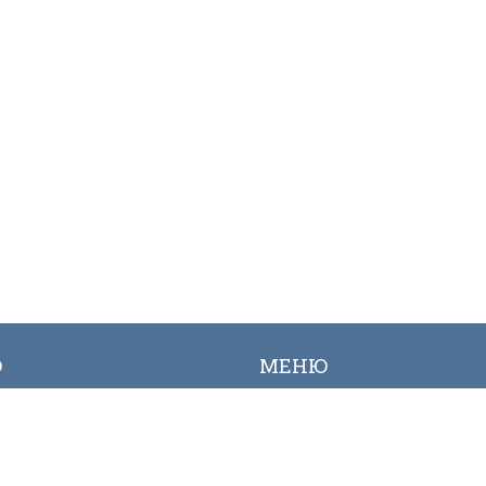
Ю
МЕНЮ
ылык
Вакансиялар
огалерея
Сайттын картасы
Онлайн заявкалар
Байланыш номерлери