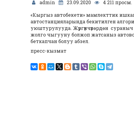
admin
23.09.2020
4 211 просм.
«Кыргыз автобекети» мамлекттик ишка
автостанцияларында бекитилген алгори
уюштурулууда. Жүргүнчүлѳрдѳн сураныч
жолго чыгууну болжоп жатсаныз автов
беткапчан болуу абзел.
пресс-кызмат