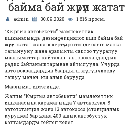
байма бай жүрүп жатат
admin
30.09.2020
1 616 просм.
“Кыргыз автобекети” мамлекеттик
ишканасында дезинфекциялоо иши байма бай
жүрүп жатат жана эскертүү ирээтинде элеге маска
тагынууну жана аралыкты сактоо тууралуу
маалыматтар кайталап автовокзалдардын
радио байланыштарынан айтылууда. Учурда
авто вокзалдардын баардыгы жүргунчүлѳрдү
ташуу менен иш алып барууда
Маалымат ирээтинде:
Жалпы “Кыргыз автобекети” мамлекеттик
ишканасына карамагында 7 автовокзал, 8
автотстанция жана 13 автокасса (станциялык
курулма) бар жана 400 ашык автобустук
каттамдарды тейлеп келет.