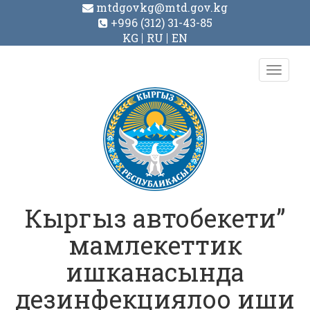
mtdgovkg@mtd.gov.kg
+996 (312) 31-43-85
KG
RU
EN
Toggl
navig
Кыргыз автобекети”
мамлекеттик
ишканасында
дезинфекциялоо иши