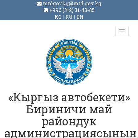
mtdgovkg@mtd.gov.kg
+996 (312) 31-43-85
KG
RU
EN
Toggl
navig
«Кыргыз автобекети»
Бириничи май
райондук
администрациясынын