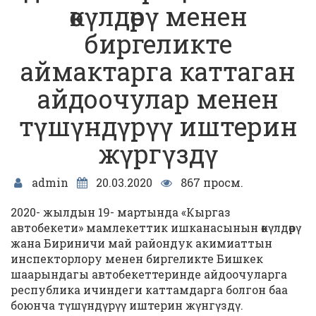
өкүлдөрү менен
биргеликте
аймактарга каттаган
айдоочулар менен
түшүндүрүү иштерин
жүргүздү
admin
20.03.2020
867 просм.
2020- жылдын 19- мартында «Кыргаз
автобекети» мамлекеттик ишканасынын өкүлдөрү
жана Бириничи май райондук акимиаттын
инспекторлору менен биргеликте Бишкек
шаарындагы автобекеттеринде айдоочуларга
республика ичиндеги каттамдарга болгон баа
боюнча түшүндүрүү иштерин жүнгүздү.