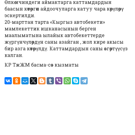
Өлкө ичиндеги аймактарга каттамдардын
баасын көтөргөн айдоочуларга катуу чара көрүлөрү
эскертилди.
20-марттан тарта «Кыргыз автобекети»
мамлекеттик ишканасынын берген
маалыматына ылайык автобекеттерде
жүргүнчүлөрдүн саны азайган , жол кире акысы
бир азга көтөрүлдү. Каттамдардын саны өзгөртүүсүз
калган.
КР ТжЖМ басма-сөз кызматы