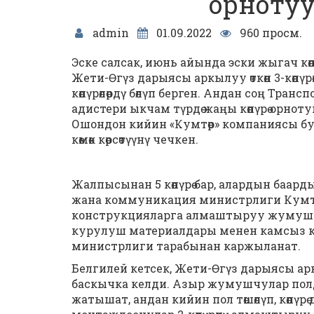
орнотууг
admin
01.09.2022
960 просм.
Эске салсак, июнь айында эски жыгач кө
Жети-Өгүз дарыясы аркылуу өткөн 3-көпүр
көпүрөлөрдү бөлүп берген. Андан соң Тр
адистери ыкчам түрдө жаңы көпүрө орно
Ошондон кийин «Кумтөр» компаниясы бул
көмөк көрсөтүүнү чечкен.
Жалпысынан 5 көпүрө бар, алардын баар
жана коммуникация министрлиги Кумтөр 
конструкцияларга алмаштыруу жумушта
курулуш материалдары менен камсыз к
министрлиги тарабынан каржыланат.
Белгилей кетсек, Жети-Өгүз дарыясы арк
баскычка келди. Азыр жумушчулар пол
жатышат, андан кийин пол төшөлүп, көпүр