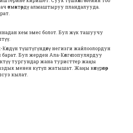
иштерине киришет. Суук түшкөнгө чейин тоо
ач өтмөктөрдү алмаштыруу пландалууда.
урат.
 тоннадан кем эмес болот. Бул жүк ташуучу
түү.
-Көлдүн түштүгүндөгү негизги жайлоолордун
барат. Бул жерден Ала-Көлгө популярдуу
ктүү тургундар жана туристтер жаңы
ык менен күтүп жатышат. Жаңы көпүрөлөр
псуз кылат.