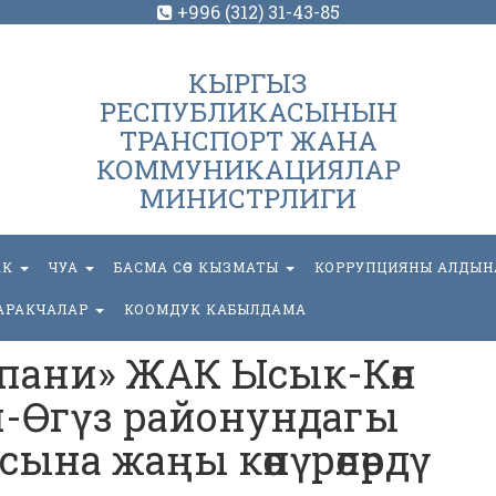
+996 (312) 31-43-85
КЫРГЫЗ
РЕСПУБЛИКАСЫНЫН
ТРАНСПОРТ ЖАНА
КОММУНИКАЦИЯЛАР
МИНИСТРЛИГИ
АК
ЧУА
БАСМА СӨЗ КЫЗМАТЫ
КОРРУПЦИЯНЫ АЛДЫН
АРАКЧАЛАР
КООМДУК КАБЫЛДАМА
мпани» ЖАК Ысык-Көл
-Өгүз районундагы
ына жаңы көпүрөлөрдү