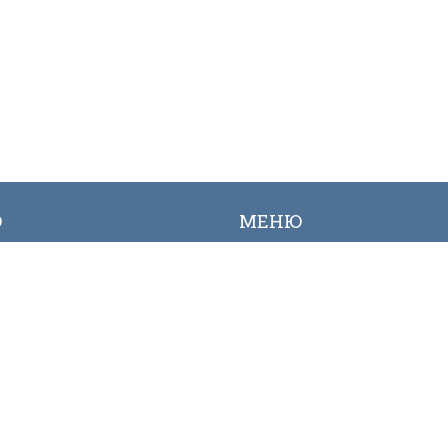
Ю
МЕНЮ
ылык
Вакансиялар
огалерея
Сайттын картасы
Онлайн заявкалар
Байланыш номерлери
ЕСПУБЛИКАСЫНЫН ТРАНСПОРТ ЖАНА КОММУНИКАЦ