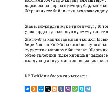
монтаждоочулар 2-көпүрөнү алмаштыруу 
дарыясынын аркы өйүзүндөгү бардык жыг
Жергиликтүү бийликтин өзгөчө көзөмөлүндө т
Жаңы көпүрөлөрдүн жүк көтөрүмдүүлүгү 10
унаалардын да коопсуз өтүшү үчүн жетиш
Жети-Өгүз капчыгайынан өткөн жол Ысык
бири болгон Көк-Жайык жайлоосуна алып 
туристтик маршрут башталат. Жергили
объектилердин ишке киришин чыдамсызд
жолду ыңгайлуу жана эң негизгиси коо
КР ТжКМин басма сөз кызматы