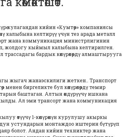
а көмөктөшөт.
пүрө кулагандан кийин «Кумтөр» компаниясы
өнү калыбына келтирүү үчүн тез арада металл
анспорт жана коммуникация министрлигинин
туп, жолдогу кыймыл калыбына келтирилген.
 трассадагы бардык көпүрөлөрдү алмаштырууга
дыгы жыгач жанаэскилиги жеткен.. Транспорт
менен биргеликте бул көпүрөлөрдү темир
рын баштаган. Алтын өндүрүүчү ишкана
ылды. Ал эми трансорт жана коммуникация
ылуу өтүүчү 1-көпүрөнүн курулушу акыркы
дун устундарын монтаждоо иштерин бүтүрүп
ө даяр болот. Андан кийин техниктер жана