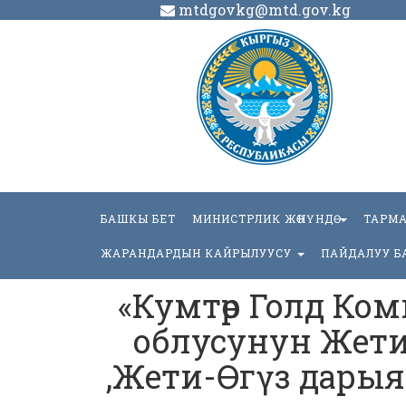
mtdgovkg@mtd.gov.kg
БАШКЫ БЕТ
МИНИСТРЛИК ЖӨНҮНДӨ
ТАРМ
ЖАРАНДАРДЫН КАЙРЫЛУУСУ
ПАЙДАЛУУ Б
«Кумтөр Голд Ко
облусунун Жети
,Жети-Өгүз дарыяс