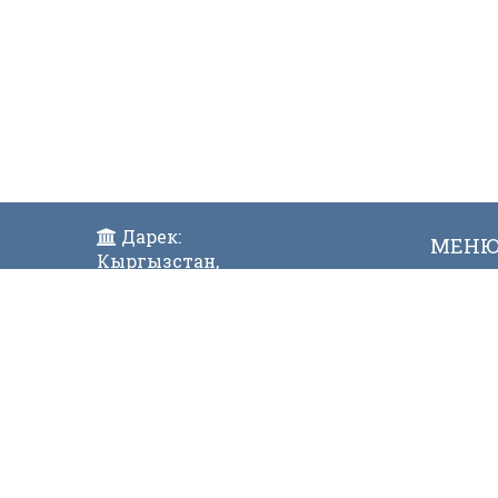
Дарек:
МЕН
Кыргызстан,
Жаң
Бишкек ш., Исанов көчөсү 42
Виде
Индекс:720017
Телефон:
996 (312) 31-43-85 Факс:996 (312)
312811
E-mail:
mtdgovkg@mtd.gov.kg
© 2023. КЫРГЫЗ Р