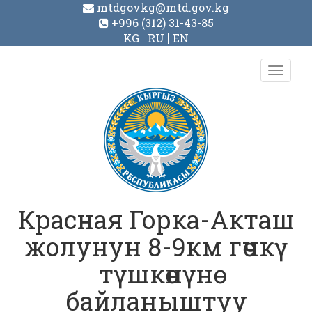
mtdgovkg@mtd.gov.kg
+996 (312) 31-43-85
KG
RU
EN
Toggl
navig
Красная Горка-Акташ
жолунун 8-9км гѳчкү
түшкѳнүнѳ
байланыштуу