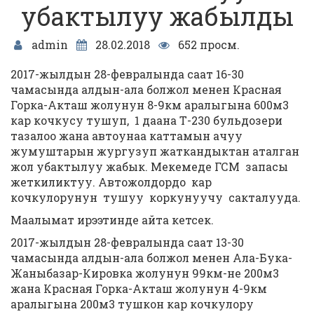
убактылуу жабылды
admin
28.02.2018
652 просм.
2017-жылдын 28-февралында саат 16-30
чамасында алдын-ала болжол менен Красная
Горка-Акташ жолунун 8-9км аралыгына 600м3
кар кочкусу тушуп, 1 даана Т-230 бульдозери
тазалоо жана автоунаа каттамын ачуу
жумуштарын жургузуп жаткандыктан аталган
жол убактылуу жабык. Мекемеде ГСМ запасы
жеткиликтуу. Автожолдордо кар
кочкулорунун тушуу коркунуучу сакталууда.
Маалымат ирээтинде айта кетсек.
2017-жылдын 28-февралында саат 13-30
чамасында алдын-ала болжол менен Ала-Бука-
Жаныбазар-Кировка жолунун 99км-не 200м3
жана Красная Горка-Акташ жолунун 4-9км
аралыгына 200м3 тушкон кар кочкулору