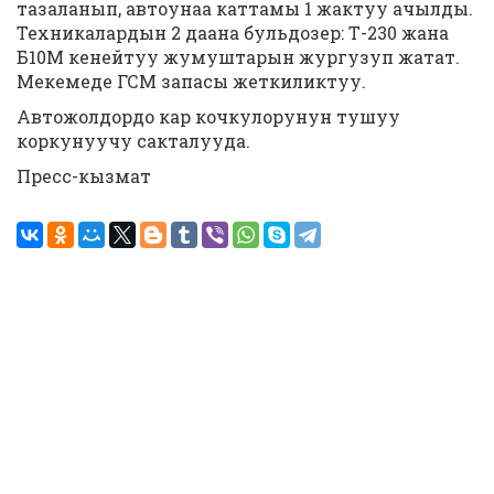
тазаланып, автоунаа каттамы 1 жактуу ачылды.
Техникалардын 2 даана бульдозер: Т-230 жана
Б10М кенейтуу жумуштарын жургузуп жатат.
Мекемеде ГСМ запасы жеткиликтуу.
Автожолдордо кар кочкулорунун тушуу
коркунуучу сакталууда.
Пресс-кызмат