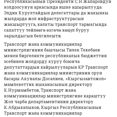
Республикасынын Президенти С.Н.Жапаровдун
колдоосунун аркасында ишке ашырылууда.
Элдик Курултайдын делегаттары да жакынкы
жылдарда жол инфраструктурасын
жакшыртууга, калкты транспорт тармагында
сапаттуу тейлөөгө өзгөчө көңүл буруу
зарылдыгын белгилешти.
Транспорт жана коммуникациялар
министрлигинин башчысы Тилек Текебаев
менен биргеликте республикалык бюджеттин
эсебинен жолдорду куруу боюнча
депутаттардын кайрылууларын КР Транспорт
жана коммуникациялар министринин орун
басары Акуналы Досалиев, .«Кыргызавтожол»
мамлекеттик ишканасынын директору
К.Нурмамбетов, Транспорт жана
коммуникациялар министрлигине караштуу
Жол чарба департаментинин директору
К.Абдыкалыков, Кыргыз Республикасынын
Транспорт жана коммуникациялар