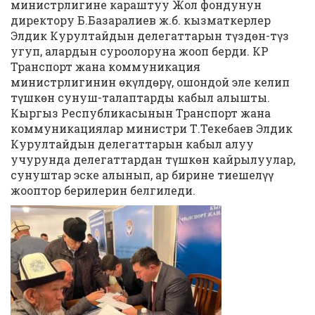
министрлигине караштуу Жол фондунун
директору Б.Базаралиев ж.б. кызматкерлер
Элдик Курултайдын делегаттарын түздөн-түз
угуп, алардын суроолоруна жооп берди. КР
Транспорт жана коммуникация
министрлигинин өкүлдөрү, ошондой эле келип
түшкөн сунуш-талаптарды кабыл алышты.
Кыргыз Республикасынын Транспорт жана
коммуникациялар министри Т.Текебаев Элдик
Курултайдын делегаттарын кабыл алуу
учурунда делегаттардан түшкөн кайрылуулар,
сунуштар эске алынып, ар бирине тиешелүү
жооптор берилерин белгиледи.