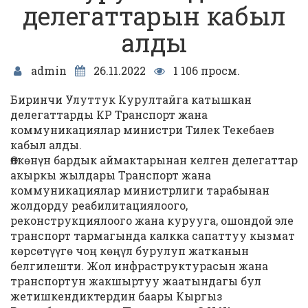
делегаттарын кабыл
алды
admin
26.11.2022
1 106 просм.
Биринчи Улуттук Курултайга катышкан
делегаттарды КР Транспорт жана
коммуникациялар министри Тилек Текебаев
кабыл алды.
Өлкөнүн бардык аймактарынан келген делегаттар
акыркы жылдары Транспорт жана
коммуникациялар министрлиги тарабынан
жолдорду реабилитациялоого,
реконструкциялоого жана курууга, ошондой эле
транспорт тармагында калкка сапаттуу кызмат
көрсөтүүгө чоң көңүл бурулуп жатканын
белгилешти. Жол инфраструктурасын жана
транспортун жакшыртуу жаатындагы бул
жетишкендиктердин баары Кыргыз