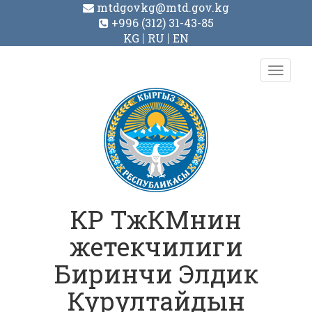
mtdgovkg@mtd.gov.kg
+996 (312) 31-43-85
KG
RU
EN
Toggl
navig
КР ТжКМнин
жетекчилиги
Биринчи Элдик
Курултайдын