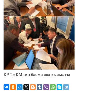
КР ТжКМнин басма сөз кызматы