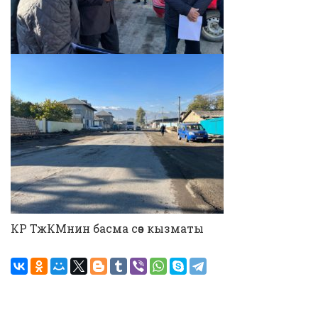
КР ТжКМнин басма сөз кызматы