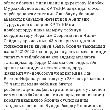
облусу боюнча филиалынын директору Мирбек
Мурзакабулов жана КР ТжКМ алдындагы Жол
чарба департаментинин Ош облусу боюнча
аймактык бөлүмдүн жетекчиси Абдигани
Турдукулов ошондой КР ТжКМнин
долбоорлорду ишке ашыруу тобунун
координатору Ибрагим Осеров менен Чили-
Сайдан дарыясынын 43-чакырымында жол
тилкесиндеги көпүрөнүн абалы боюнча таанышып
жана 2021-2022-жылдардын күз-кыш мезгилинде
сапаттуу тейлөө боюнча кол алдындагыларга
тапшырмалар берди.Маалым болгондой, «Эл
аралык маанидеги негизги жолдорду
жакшыртуу» долбоорунун алкагында Ош-
Баткен-Исфана унаа жолунун 28-чакырымынан
75-чакырымына чейинки бөлүгүн
реабилитациялоо, (электр линиялары, суу менен
камсыздоо байланыш линиялары, канализация)
коммуникациялоо боюнча субподрядчы
тандалып алынган. Бул долбоорду Япониянын