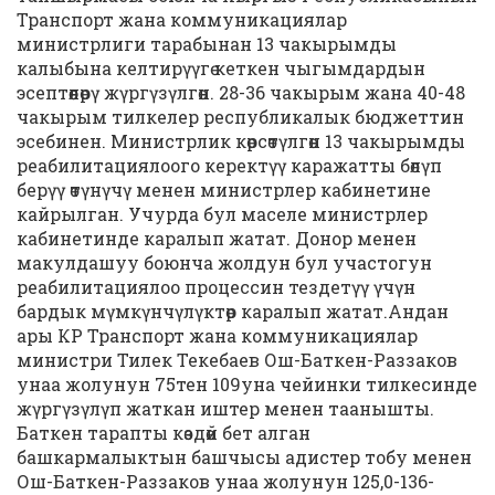
Транспорт жана коммуникациялар
министрлиги тарабынан 13 чакырымды
калыбына келтирүүгө кеткен чыгымдардын
эсептөөлөрү жүргүзүлгөн. 28-36 чакырым жана 40-48
чакырым тилкелер республикалык бюджеттин
эсебинен. Министрлик көрсөтүлгөн 13 чакырымды
реабилитациялоого керектүү каражатты бөлүп
берүү өтүнүчү менен министрлер кабинетине
кайрылган. Учурда бул маселе министрлер
кабинетинде каралып жатат. Донор менен
макулдашуу боюнча жолдун бул участогун
реабилитациялоо процессин тездетүү үчүн
бардык мүмкүнчүлүктөр каралып жатат.Андан
ары КР Транспорт жана коммуникациялар
министри Тилек Текебаев Ош-Баткен-Раззаков
унаа жолунун 75тен 109уна чейинки тилкесинде
жүргүзүлүп жаткан иштер менен таанышты.
Баткен тарапты көздөй бет алган
башкармалыктын башчысы адистер тобу менен
Ош-Баткен-Раззаков унаа жолунун 125,0-136-