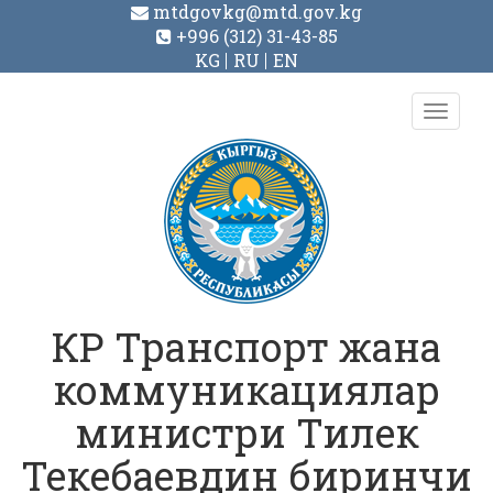
mtdgovkg@mtd.gov.kg
+996 (312) 31-43-85
KG
RU
EN
Toggl
navig
КР Транспорт жана
коммуникациялар
министри Тилек
Текебаевдин биринчи