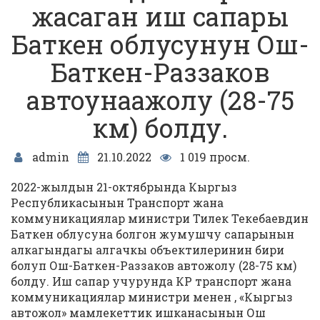
жасаган иш сапары
Баткен облусунун Ош-
Баткен-Раззаков
автоунаажолу (28-75
км) болду.
admin
21.10.2022
1 019 просм.
2022-жылдын 21-октябрында Кыргыз
Республикасынын Транспорт жана
коммуникациялар министри Тилек Текебаевдин
Баткен облусуна болгон жумушчу сапарынын
алкагындагы алгачкы объектилеринин бири
болуп Ош-Баткен-Раззаков автожолу (28-75 км)
болду. Иш сапар учурунда КР транспорт жана
коммуникациялар министри менен , «Кыргыз
автожол» мамлекеттик ишканасынын Ош