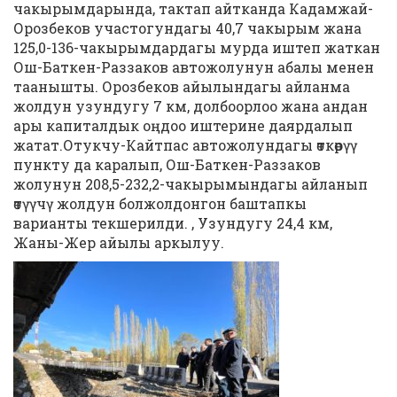
чакырымдарында, тактап айтканда Кадамжай-
Орозбеков участогундагы 40,7 чакырым жана
125,0-136-чакырымдардагы мурда иштеп жаткан
Ош-Баткен-Раззаков автожолунун абалы менен
таанышты. Орозбеков айылындагы айланма
жолдун узундугу 7 км, долбоорлоо жана андан
ары капиталдык оңдоо иштерине даярдалып
жатат.Отукчу-Кайтпас автожолундагы өткөрүү
пункту да каралып, Ош-Баткен-Раззаков
жолунун 208,5-232,2-чакырымындагы айланып
өтүүчү жолдун болжолдонгон баштапкы
варианты текшерилди. , Узундугу 24,4 км,
Жаны-Жер айылы аркылуу.