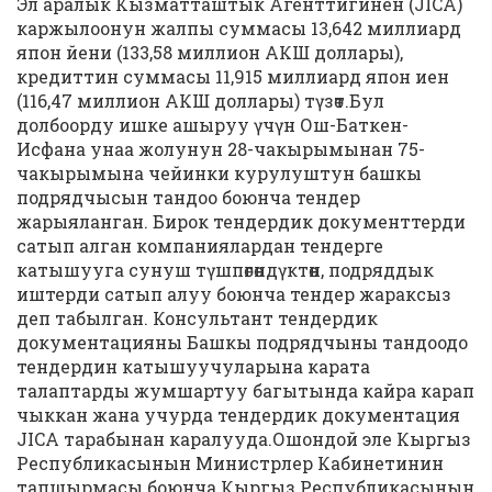
Эл аралык Кызматташтык Агенттигинен (JICA)
каржылоонун жалпы суммасы 13,642 миллиард
япон йени (133,58 миллион АКШ доллары),
кредиттин суммасы 11,915 миллиард япон иен
(116,47 миллион АКШ доллары) түзөт.Бул
долбоорду ишке ашыруу үчүн Ош-Баткен-
Исфана унаа жолунун 28-чакырымынан 75-
чакырымына чейинки курулуштун башкы
подрядчысын тандоо боюнча тендер
жарыяланган. Бирок тендердик документтерди
сатып алган компаниялардан тендерге
катышууга сунуш түшпөгөндүктөн, подряддык
иштерди сатып алуу боюнча тендер жараксыз
деп табылган. Консультант тендердик
документацияны Башкы подрядчыны тандоодо
тендердин катышуучуларына карата
талаптарды жумшартуу багытында кайра карап
чыккан жана учурда тендердик документация
JICA тарабынан каралууда.Ошондой эле Кыргыз
Республикасынын Министрлер Кабинетинин
тапшырмасы боюнча Кыргыз Республикасынын