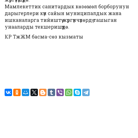
Мамлекеттик санитардык көзөмөл борборунун
дарыгерлери күн сайын муниципалдык жана
ишканаларга тийиштүү жүргүнчүлөрдү ташыган
унааларды текшеришүүдө.
КР ТжЖМ басма-сөз кызматы