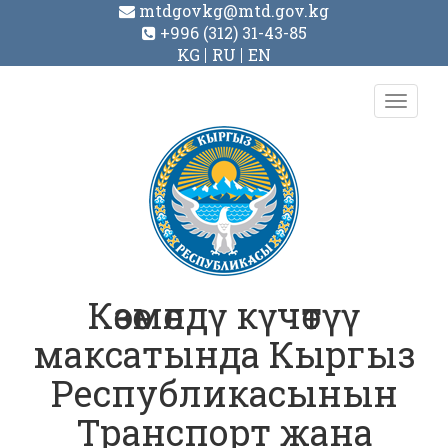
mtdgovkg@mtd.gov.kg
+996 (312) 31-43-85
KG
RU
EN
Toggl
navig
Көзөмөлдү күчөтүү
максатында Кыргыз
Республикасынын
Транспорт жана