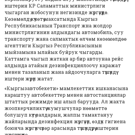
иштерин КР Саламаттык министрлиги
чыгарган жобосунун негизинде жүргүзүүдө.
Көзөмөлдү күчөтүү максатында Кыргыз
Республикасынын Транспорт жна жолдор
министрлигинин алдындагы автомобиль, суу
транспорту жана салмактык өлчөм көзөмөлдөө
агенттиги Кыргыз Республикасынын
мыйзамына ылайык буйрук чыгарды.
Каттамга чыгып жаткан ар бир автоунаа рейс
алдында атайын дезинфекциялоочу каражат
менен тазаланып жана айдоочуларга түшүндүү
иштери жүрүп жатат.
«Кыргызавтобекети» мамлекеттик ишканасына
караштуу автобекеттер менен автостанциялар
штаттык режимде иш алып барууда. Ал жакта
жоопкерчиликтүү жумушчулар нөөмөттө
болушуп күтүү залдарын, жалпы тамактануу
жайларында дезинфекция жүргүзүп, өздүк гигиена
боюнча жүргүнчүлөр арасында түшүндүрүү иштерин
жүргүзүшүүдө.