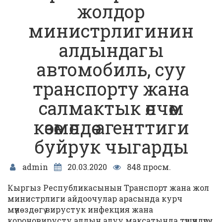
жолдор
министрлигинин
алдындагы
автомобиль, суу
транспорту жана
салмактык өлчөм
көзөмөлдөө агенттиги
буйрук чыгарды
admin
20.03.2020
848 просм.
Кыргыз Республикасынын Транспорт жана жол
министрлиги айдоочулар арасында курч
мүнөздөгү вирустук инфекция жана
короновирусту алдын алуу максатында түшүндүрүү