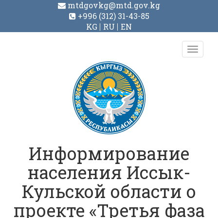
mtdgovkg@mtd.gov.kg
+996 (312) 31-43-85
KG
RU
EN
Toggl
navig
Информирование
населения Иссык-
Кульской области о
проекте «Третья фаза