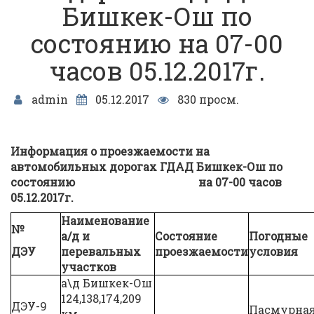
Бишкек-Ош по
состоянию на 07-00
часов 05.12.2017г.
admin
05.12.2017
830 просм.
Информация о проезжаемости на
автомобильных дорогах ГДАД Бишкек-Ош по
состоянию на
07
-00
часов
0
5
.12.
2017г.
Наименование
№
а/д и
Состояние
Погодные
ДЭУ
перевальных
проезжаемости
условия
участков
а\д Бишкек-Ош
124,138,174,209
ДЭУ-9
Пасмурна
км