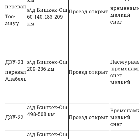
перевал
временам
а\д Бишкек-Ош
Проезд открыт
мелкий
Тоо-
60-140, 183-209
снег
ашуу
км
Пасмурна
ДЭУ-23
а\д Бишкек-Ош
временам
209-236 км
перевал
Проезд открыт
снег
Алабель
мелкий
а\д Бишкек-Ош
Временам
498-508 км
ДЭУ-22
Проезд открыт
мелкий
снег
а\д Бишкек-Ош