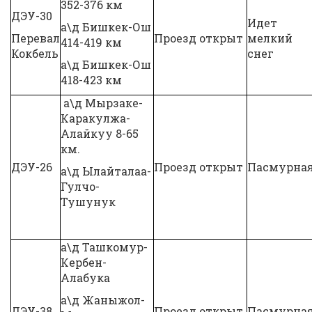
352-376 км
ДЭУ-30
Идет
а\д Бишкек-Ош
Перевал
Проезд открыт
мелкий
414-419 км
Кокбель
снег
а\д Бишкек-Ош
418-423 км
а\д Мырзаке-
Каракулжа-
Алайкуу 8-65
км.
ДЭУ-26
Проезд открыт
Пасмурна
а\д Ылайталаа-
Гулчо-
Тушунук
а\д Ташкомур-
Кербен-
Алабука
а\д Жаныжол-
ДЭУ-38
Проезд открыт
Пасмурна