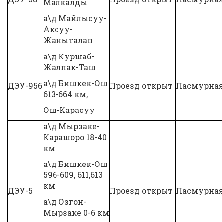
Малкалды
а\д Майлысуу-
Аксуу-
Жаныталап
а\д Куршаб-
Жалпак-Таш
а\д Бишкек-Ош
ДЭУ-956
Проезд открыт
Пасмурна
613-664 км,
Ош-Карасуу
а\д Мырзаке-
Карашоро 18-40
км
а\д Бишкек-Ош
596-609, 611,613
км
ДЭУ-5
Проезд открыт
Пасмурна
а\д Озгон-
Мырзаке 0-6 км