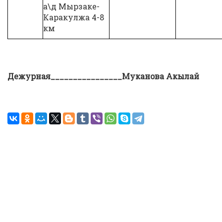
а\д Мырзаке-
Каракулжа 4-8
км
Дежурн
ая_
__________
_
__
__Муканова Акылай