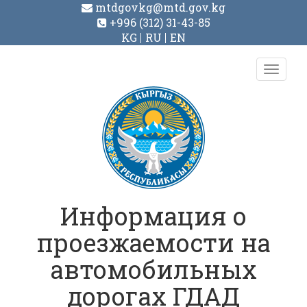
mtdgovkg@mtd.gov.kg
+996 (312) 31-43-85
KG
RU
EN
Toggl
navig
Информация о
проезжаемости на
автомобильных
дорогах ГДАД