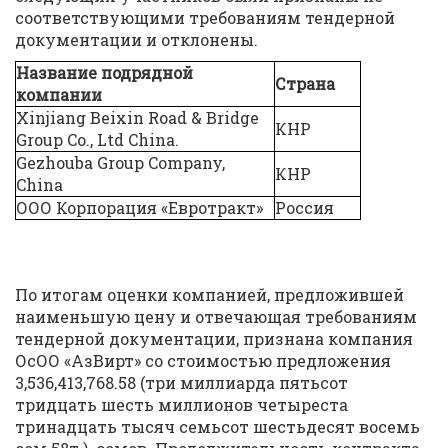
соответствующими требованиям тендерной
документации и отклонены.
Название подрядной
Страна
компании
Xinjiang Beixin Road & Bridge
КНР
Group Co., Ltd China.
Gezhouba Group Company,
КНР
China
ООО Корпорация «Евротракт»
Россия
По итогам оценки компанией, предложившей
наименьшую цену и отвечающая требованиям
тендерной документации, признана компания
ОсОО «АзВирт» со стоимостью предложения
3,536,413,768.58 (три миллиарда пятьсот
тридцать шесть миллионов четыреста
тринадцать тысяч семьсот шестьдесят восемь