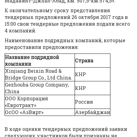
Маданият-Джлал-Абад, км. 507,5-км.574,5».
К окончательному сроку представления
тендерных предложений 26 октября 2017 года в
15:00 свои тендерные предложения подали всего
4 компаний.
Наименование подрядных компаний, которые
предоставили предложения:
Название подрядной
Страна
компании
Xinjiang Beixin Road &
КНР
Bridge Group Co., Ltd China.
Gezhouba Group Company,
КНР
China
ООО Корпорация
Россия
«Евротракт»
ОсОО «АзВирт»
Азербайджан
В ходе оценки тендерных предложений заявки
следующих участников были признаны не