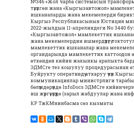
№346 «Жол чарба системасын трансфор
түзүлгөн жана «Кыргызавтожол» мамлек
ишканаларды жана мекемелерди бириктирүү 
Кыргыз Республикасынын Юстиция ми
2022-жылдын 11-апрелиндеги No 3440 б
«Кыргызавтожол» мамлекеттик ишкана
жана мекемелердин ишмердүүлүгү токтот
мамлекеттик ишканалар жана мекемеле
органдарында мамлекеттик каттоодон өт
өткөндөн кийин жакынкы аралыкта бар
ЭДМСге тез кошулуу процедурасынан өт
Буйрукту оперативдүү аткаруу үчүн Кыр
коммуникациялар министрлиги тарабы
бөлүмдөрүндө InfoDocs ЭДМСге кийинчер
иш жүргүзүлүүдө (зарыл жабдуулар жана и
КР ТжКМнинбасма сөз кызматы