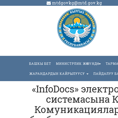
mtdgovkg@mtd.gov.kg
БАШКЫ БЕТ
МИНИСТРЛИК ЖӨНҮНДӨ
ТАРМ
ЖАРАНДАРДЫН КАЙРЫЛУУСУ
ПАЙДАЛУУ Б
«InfoDocs» электро
системасына К
Комуникацияла