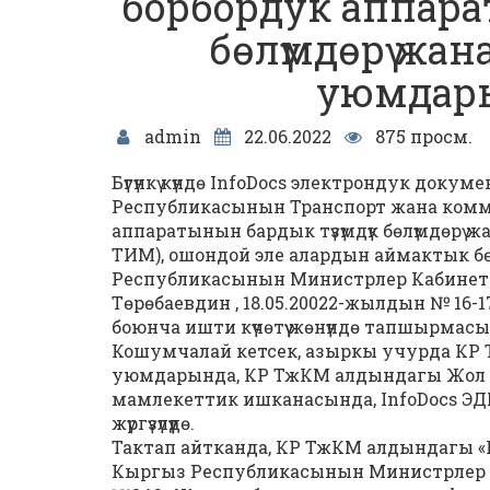
борбордук аппарат
бөлүмдөрү жан
уюмдары
admin
22.06.2022
875 просм.
Бүгүнкү күндө InfoDocs электрондук докуме
Республикасынын Транспорт жана ком
аппаратынын бардык түзүмдүк бөлүмдөрү 
ТИМ), ошондой эле алардын аймактык бө
Республикасынын Министрлер Кабинети
Төрөбаевдин , 18.05.20022-жылдын № 16-17
боюнча ишти күчөтүү жөнүндө тапшырмасына
Кошумчалай кетсек, азыркы учурда КР 
уюмдарында, КР ТжКМ алдындагы Жол 
мамлекеттик ишканасында, InfoDocs ЭД
жүргүзүлүүдө.
Тактап айтканда, КР ТжКМ алдындагы 
Кыргыз Республикасынын Министрлер 