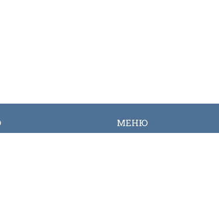
Ю
МЕНЮ
ылык
Вакансиялар
огалерея
Сайттын картасы
Онлайн заявкалар
Байланыш номерлери