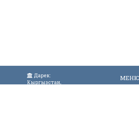
Дарек:
МЕН
Кыргызстан,
Жаң
Бишкек ш., Исанов көчөсү 42
Виде
Индекс:720017
Телефон:
996 (312) 31-43-85 Факс:996 (312)
312811
E-mail:
mtdgovkg@mtd.gov.kg