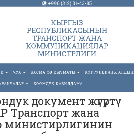
+996 (312) 31-43-85
КЫРГЫЗ
РЕСПУБЛИКАСЫНЫН
ТРАНСПОРТ ЖАНА
КОММУНИКАЦИЯЛАР
МИНИСТРЛИГИ
АК
ЧУА
БАСМА СӨЗ КЫЗМАТЫ
КОРРУПЦИЯНЫ АЛДЫН
АРАКЧАЛАР
КООМДУК КАБЫЛДАМА
ндук документ жүгүртүү
Р Транспорт жана
р министирлигинин