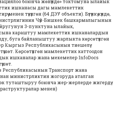
мациялоо боюнча жөнүндө» токтомуна ылайык
еттик ишканасы дагы мамлекеттик
менен түзүлгөн (64 ДЭУ объекти). Бүгүнкү күндө,
нистрлигинин Чүй-Бишкек башкармалыгынын
уйругунун 3-пунктуна ылайык,
сына караштуу мамлекеттик ишканалардын
улду, буга байланыштуу жарлыкта көрсөтүлгөн
р Кыргыз Республикасынын тиешелүү
үшөт. Көрсөтүлгөн мамлекеттик каттоодон
дык ишканалар жана мекемелер InfoDocs
үшөт.
гыз Республикасынын Транспорт жана
нан министрликтин жогоруда аталган
ээк туташтыруу боюнча жер-жерлерде жигердүү
нфраструктуралар менен)