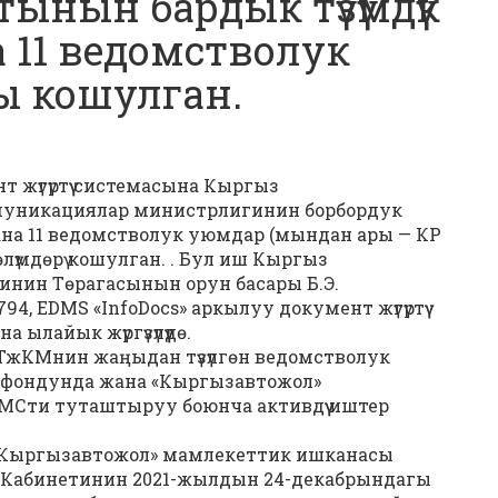
ынын бардык түзүмдүк
а 11 ведомстволук
 кошулган.
нт жүгүртүү системасына Кыргыз
муникациялар министрлигинин борбордук
жана 11 ведомстволук уюмдар (мындан ары — КР
лүмдөрү кошулган. . Бул иш Кыргыз
нин Төрагасынын орун басары Б.Э.
94, EDMS «InfoDocs» аркылуу документ жүгүртүү
 ылайык жүргүзүлүүдө.
ТжКМнин жаңыдан түзүлгөн ведомстволук
фондунда жана «Кыргызавтожол»
МСти туташтыруу боюнча активдүү иштер
«Кыргызавтожол» мамлекеттик ишканасы
Кабинетинин 2021-жылдын 24-декабрындагы