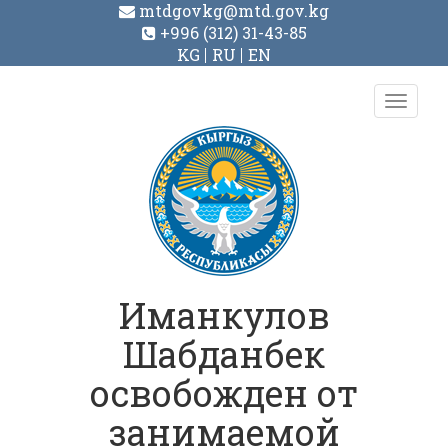
mtdgovkg@mtd.gov.kg
+996 (312) 31-43-85
KG
RU
EN
Toggl
navig
Иманкулов
Шабданбек
освобожден от
занимаемой