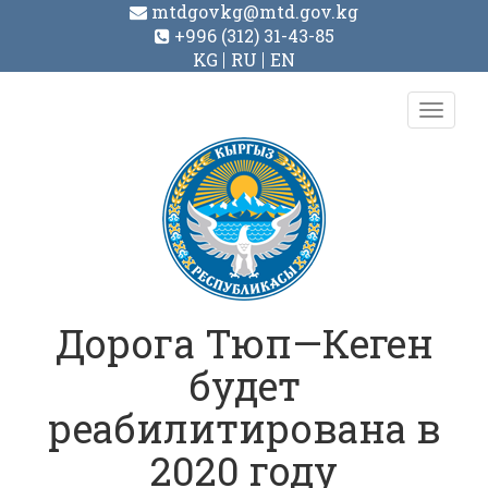
mtdgovkg@mtd.gov.kg
+996 (312) 31-43-85
KG
RU
EN
Toggl
navig
Дорога Тюп—Кеген
будет
реабилитирована в
2020 году