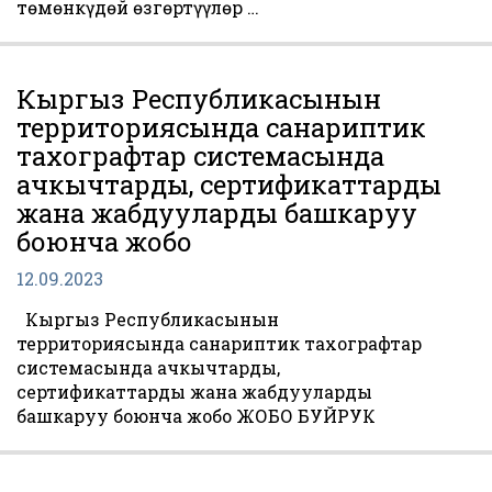
төмөнкүдөй өзгөртүүлөр …
Кыргыз Республикасынын
территориясында санариптик
тахографтар системасында
ачкычтарды, сертификаттарды
жана жабдууларды башкаруу
боюнча жобо
12.09.2023
Кыргыз Республикасынын
территориясында санариптик тахографтар
системасында ачкычтарды,
сертификаттарды жана жабдууларды
башкаруу боюнча жобо ЖОБО БУЙРУК