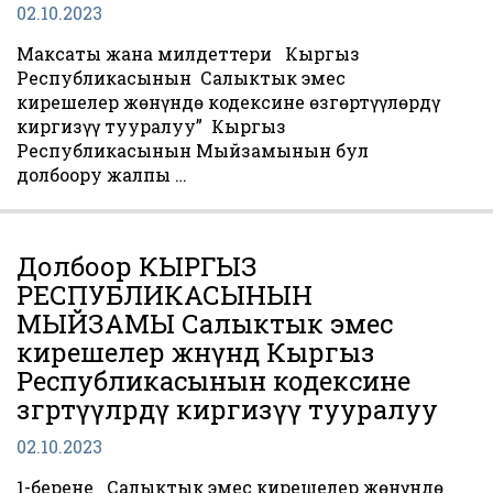
02.10.2023
Максаты жана милдеттери Кыргыз
Республикасынын Салыктык эмес
кирешелер жөнүндө кодексине өзгөртүүлөрдү
киргизүү тууралуу” Кыргыз
Республикасынын Мыйзамынын бул
долбоору жалпы …
Долбоор КЫРГЫЗ
РЕСПУБЛИКАСЫНЫН
МЫЙЗАМЫ Салыктык эмес
кирешелер жөнүндө Кыргыз
Республикасынын кодексине
өзгөртүүлөрдү киргизүү тууралуу
02.10.2023
1-берене Салыктык эмес кирешелер жөнүндө