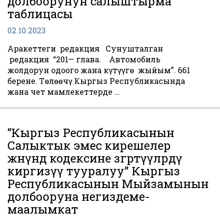
долбоорунун салыштырма
таблицасы
02.10.2023
Аракеттеги редакция Сунушталган
редакция “201— глава. Автомобиль
жолдорун оңдоого жана күтүүгө жыйым”. 661
берене. Төлөөчү Кыргыз Республикасында
жана чет мамлекеттерде …
“Кыргыз Республикасынын
Салыктык эмес кирешелер
жөнүндө кодексине өзгөртүүлөрдү
киргизүү тууралуу” Кыргыз
Республикасынын Мыйзамынын
долбооруна негиздеме-
маалымкат