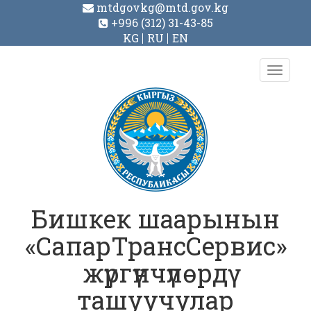
mtdgovkg@mtd.gov.kg
+996 (312) 31-43-85
KG
RU
EN
Toggl
navig
Бишкек шаарынын
«СапарТрансСервис»
жүргүнчүлөрдү
ташуучулар