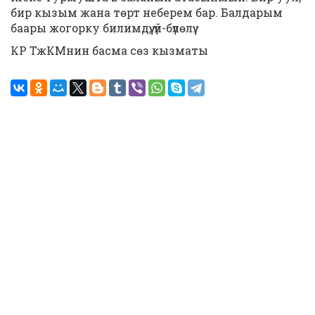
бир кызым жана төрт неберем бар. Балдарым
баары жогорку билимдүү, үй-бүлөлүү.
КР ТжКМнин басма сөз кызматы