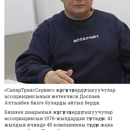
«СапарТрансСервис» жүргүнчүлөрдү ташуучулар
ассоциациясынын жетекчиси Доспаев
Алтынбек бизге буларды айтып берди.
Бишкек шаарынын жүргүнчүлөрдү ташуучулар
ассоциациясын 1976-жылдардан түптөдүм. 41
жылдын ичинде 40 компанияны түздүм жана