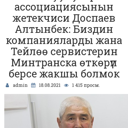
ассоциациясынын
жетекчиси Доспаев
Алтынбек: Биздин
компанияларды жана
Тейлөө сервистерин
Минтранска өткөрүп
берсе жакшы болмок
admin
18.08.2021
1 415 просм.