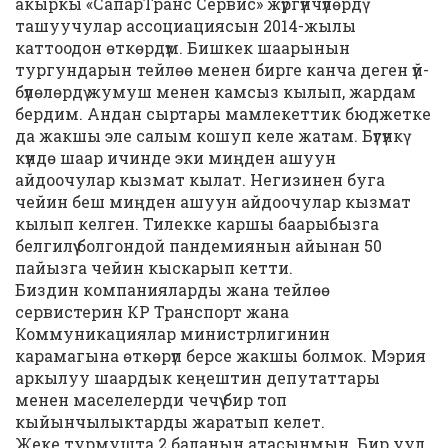
акыркы «СапарТранс Сервис» жүргүнчүлөрдү
ташуучулар ассоциациясын 2014-жылы
каттоодон өткөрдүм. Бишкек шаарынын
тургундарын тейлөө менен бирге канча деген үй-
бүлөлөрдү жумуш менен камсыз кылып, жардам
бердим. Андан сыртары мамлекеттик бюджетке
да жакшы эле салым кошуп келе жатам. Бүгүнкү
күндө шаар ичинде эки миңден ашуун
айдоочулар кызмат кылат. Негизинен буга
чейин беш миңден ашуун айдоочулар кызмат
кылып келген. Тилекке каршы баарыбызга
белгилүү болгондой пандемиянын айынан 50
пайызга чейин кыскарып кетти.
Биздин компанияларды жана тейлөө
сервистерин КР Транспорт жана
Коммуникациялар министрлигинин
карамагына өткөрүп берсе жакшы болмок. Мэрия
аркылуу шаардык кеңештин депутаттары
менен маселелерди чечүү бир топ
кыйынчылыктарды жаратып келет.
Жеке турмушта 2 баланын атасынмын. Бир уул,