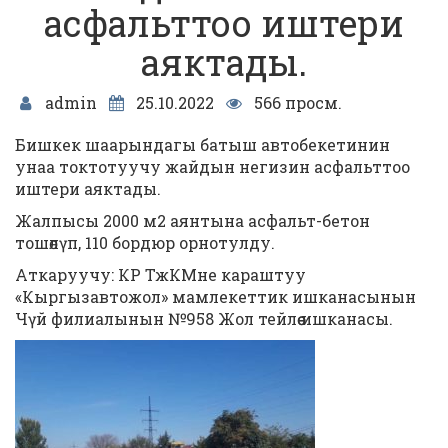
асфальттоо иштери
аяктады.
admin
25.10.2022
566 просм.
Бишкек шаарындагы батыш автобекетинин
унаа токтотуучу жайдын негизин асфальттоо
иштери аяктады.
Жалпысы 2000 м2 аянтына асфальт-бетон
тошөлүп, 110 бордюр орнотулду.
Аткаруучу: КР ТжКМне караштуу
«Кыргызавтожол» мамлекеттик ишканасынын
Чүй филиалынын №958 Жол тейлөө ишканасы.