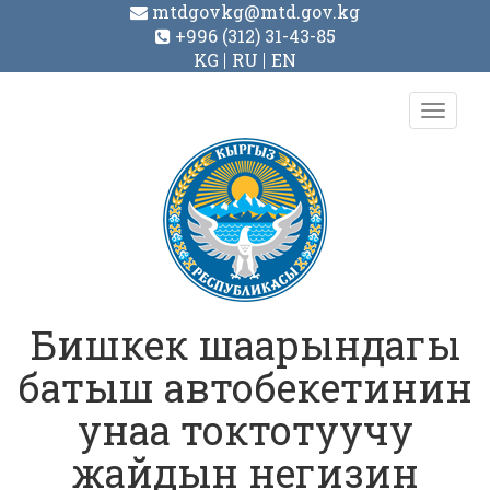
mtdgovkg@mtd.gov.kg
+996 (312) 31-43-85
KG
RU
EN
Toggl
navig
Бишкек шаарындагы
батыш автобекетинин
унаа токтотуучу
жайдын негизин