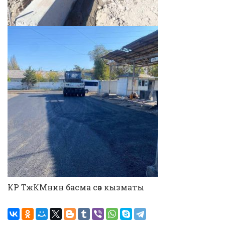
КР ТжКМнин басма сөз кызматы